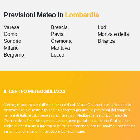
Previsioni Meteo in
Lombardia
Varese
Brescia
Lodi
Como
Pavia
Monza e della
Sondrio
Cremona
Brianza
Milano
Mantova
Bergamo
Lecco
IL CENTRO METEOGIULIACCI
Meteogiuliacci nasce dall’esperienza del col. Mario Giuliacci, simpatico e noto
meteorologo e climatologo che ha descritto per anni le previsioni del tempo a
milioni di italiani attraverso i canali televisivi Mediaset e la rubrica meteo del
Corriere della Sera. Attraverso questo nuovo portale il col. Mario Giuliacci ha
scelto di continuare a informare gli italiani fornendo loro un servizio previsionale
serio ma anche bello, innovativo e facile da usare.