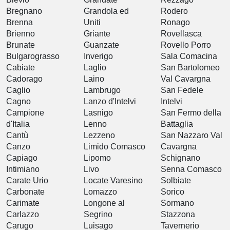
Bregnano
Grandola ed
Rodero
Brenna
Uniti
Ronago
Brienno
Griante
Rovellasca
Brunate
Guanzate
Rovello Porro
Bulgarograsso
Inverigo
Sala Comacina
Cabiate
Laglio
San Bartolomeo
Cadorago
Laino
Val Cavargna
Caglio
Lambrugo
San Fedele
Cagno
Lanzo d'Intelvi
Intelvi
Campione
Lasnigo
San Fermo della
d'Italia
Lenno
Battaglia
Cantù
Lezzeno
San Nazzaro Val
Canzo
Limido Comasco
Cavargna
Capiago
Lipomo
Schignano
Intimiano
Livo
Senna Comasco
Carate Urio
Locate Varesino
Solbiate
Carbonate
Lomazzo
Sorico
Carimate
Longone al
Sormano
Carlazzo
Segrino
Stazzona
Carugo
Luisago
Tavernerio