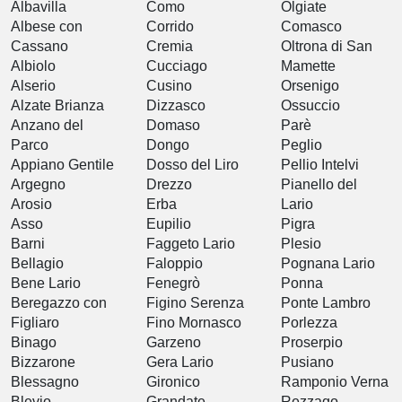
Albavilla
Como
Olgiate
Albese con
Corrido
Comasco
Cassano
Cremia
Oltrona di San
Albiolo
Cucciago
Mamette
Alserio
Cusino
Orsenigo
Alzate Brianza
Dizzasco
Ossuccio
Anzano del
Domaso
Parè
Parco
Dongo
Peglio
Appiano Gentile
Dosso del Liro
Pellio Intelvi
Argegno
Drezzo
Pianello del
Arosio
Erba
Lario
Asso
Eupilio
Pigra
Barni
Faggeto Lario
Plesio
Bellagio
Faloppio
Pognana Lario
Bene Lario
Fenegrò
Ponna
Beregazzo con
Figino Serenza
Ponte Lambro
Figliaro
Fino Mornasco
Porlezza
Binago
Garzeno
Proserpio
Bizzarone
Gera Lario
Pusiano
Blessagno
Gironico
Ramponio Verna
Blevio
Grandate
Rezzago