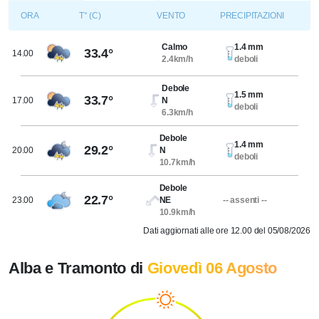
ORA
T° (C)
VENTO
PRECIPITAZIONI
Calmo
1.4 mm
33.4°
14.00
2.4km/h
deboli
Debole
1.5 mm
33.7°
17.00
N
deboli
6.3km/h
Debole
1.4 mm
29.2°
20.00
N
deboli
10.7km/h
Debole
22.7°
23.00
NE
-- assenti --
10.9km/h
Dati aggiornati alle ore 12.00 del 05/08/2026
Alba e Tramonto di
Giovedì 06 Agosto