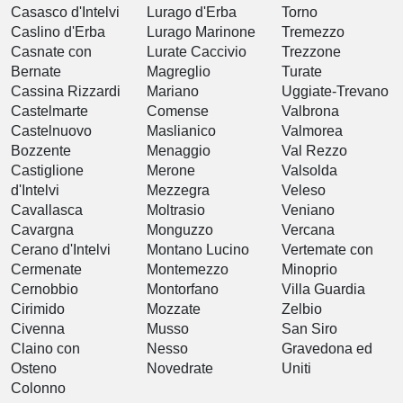
Casasco d'Intelvi
Lurago d'Erba
Torno
Caslino d'Erba
Lurago Marinone
Tremezzo
Casnate con
Lurate Caccivio
Trezzone
Bernate
Magreglio
Turate
Cassina Rizzardi
Mariano
Uggiate-Trevano
Castelmarte
Comense
Valbrona
Castelnuovo
Maslianico
Valmorea
Bozzente
Menaggio
Val Rezzo
Castiglione
Merone
Valsolda
d'Intelvi
Mezzegra
Veleso
Cavallasca
Moltrasio
Veniano
Cavargna
Monguzzo
Vercana
Cerano d'Intelvi
Montano Lucino
Vertemate con
Cermenate
Montemezzo
Minoprio
Cernobbio
Montorfano
Villa Guardia
Cirimido
Mozzate
Zelbio
Civenna
Musso
San Siro
Claino con
Nesso
Gravedona ed
Osteno
Novedrate
Uniti
Colonno