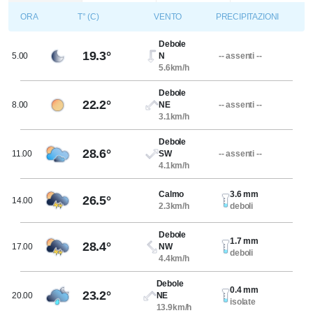
ORA
T° (C)
VENTO
PRECIPITAZIONI
Debole
19.3°
5.00
N
-- assenti --
5.6km/h
Debole
22.2°
8.00
NE
-- assenti --
3.1km/h
Debole
28.6°
11.00
SW
-- assenti --
4.1km/h
Calmo
3.6 mm
26.5°
14.00
2.3km/h
deboli
Debole
1.7 mm
28.4°
17.00
NW
deboli
4.4km/h
Debole
0.4 mm
23.2°
20.00
NE
isolate
13.9km/h