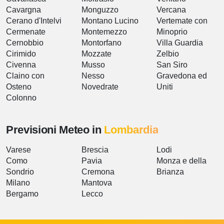
Cavargna
Monguzzo
Vercana
Cerano d'Intelvi
Montano Lucino
Vertemate con
Cermenate
Montemezzo
Minoprio
Cernobbio
Montorfano
Villa Guardia
Cirimido
Mozzate
Zelbio
Civenna
Musso
San Siro
Claino con
Nesso
Gravedona ed
Osteno
Novedrate
Uniti
Colonno
Previsioni Meteo in
Lombardia
Varese
Brescia
Lodi
Como
Pavia
Monza e della
Sondrio
Cremona
Brianza
Milano
Mantova
Bergamo
Lecco