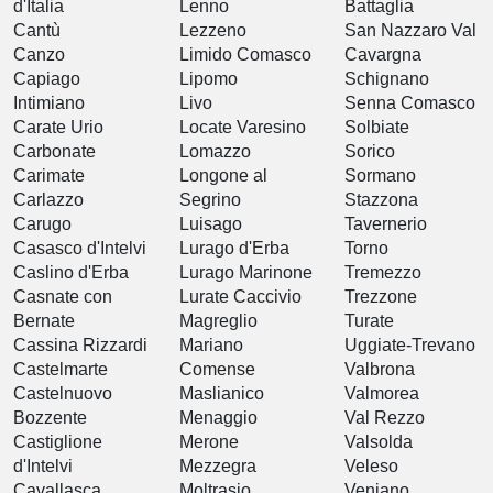
d'Italia
Lenno
Battaglia
Cantù
Lezzeno
San Nazzaro Val
Canzo
Limido Comasco
Cavargna
Capiago
Lipomo
Schignano
Intimiano
Livo
Senna Comasco
Carate Urio
Locate Varesino
Solbiate
Carbonate
Lomazzo
Sorico
Carimate
Longone al
Sormano
Carlazzo
Segrino
Stazzona
Carugo
Luisago
Tavernerio
Casasco d'Intelvi
Lurago d'Erba
Torno
Caslino d'Erba
Lurago Marinone
Tremezzo
Casnate con
Lurate Caccivio
Trezzone
Bernate
Magreglio
Turate
Cassina Rizzardi
Mariano
Uggiate-Trevano
Castelmarte
Comense
Valbrona
Castelnuovo
Maslianico
Valmorea
Bozzente
Menaggio
Val Rezzo
Castiglione
Merone
Valsolda
d'Intelvi
Mezzegra
Veleso
Cavallasca
Moltrasio
Veniano