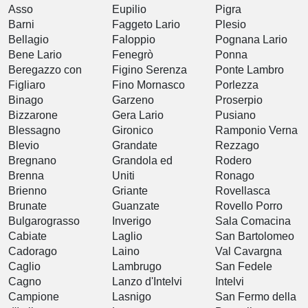
Asso
Eupilio
Pigra
Barni
Faggeto Lario
Plesio
Bellagio
Faloppio
Pognana Lario
Bene Lario
Fenegrò
Ponna
Beregazzo con
Figino Serenza
Ponte Lambro
Figliaro
Fino Mornasco
Porlezza
Binago
Garzeno
Proserpio
Bizzarone
Gera Lario
Pusiano
Blessagno
Gironico
Ramponio Verna
Blevio
Grandate
Rezzago
Bregnano
Grandola ed
Rodero
Brenna
Uniti
Ronago
Brienno
Griante
Rovellasca
Brunate
Guanzate
Rovello Porro
Bulgarograsso
Inverigo
Sala Comacina
Cabiate
Laglio
San Bartolomeo
Cadorago
Laino
Val Cavargna
Caglio
Lambrugo
San Fedele
Cagno
Lanzo d'Intelvi
Intelvi
Campione
Lasnigo
San Fermo della