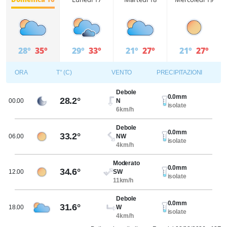
28°
35°
29°
33°
21°
27°
21°
27°
ORA
T° (C)
VENTO
PRECIPITAZIONI
Debole
0.0mm
28.2°
00.00
N
isolate
6km/h
Debole
0.0mm
33.2°
06.00
NW
isolate
4km/h
Moderato
0.0mm
34.6°
12.00
SW
isolate
11km/h
Debole
0.0mm
31.6°
18.00
W
isolate
4km/h