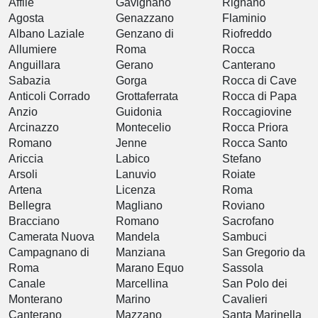
Affile
Gavignano
Rignano
Agosta
Genazzano
Flaminio
Albano Laziale
Genzano di
Riofreddo
Allumiere
Roma
Rocca
Anguillara
Gerano
Canterano
Sabazia
Gorga
Rocca di Cave
Anticoli Corrado
Grottaferrata
Rocca di Papa
Anzio
Guidonia
Roccagiovine
Arcinazzo
Montecelio
Rocca Priora
Romano
Jenne
Rocca Santo
Ariccia
Labico
Stefano
Arsoli
Lanuvio
Roiate
Artena
Licenza
Roma
Bellegra
Magliano
Roviano
Bracciano
Romano
Sacrofano
Camerata Nuova
Mandela
Sambuci
Campagnano di
Manziana
San Gregorio da
Roma
Marano Equo
Sassola
Canale
Marcellina
San Polo dei
Monterano
Marino
Cavalieri
Canterano
Mazzano
Santa Marinella