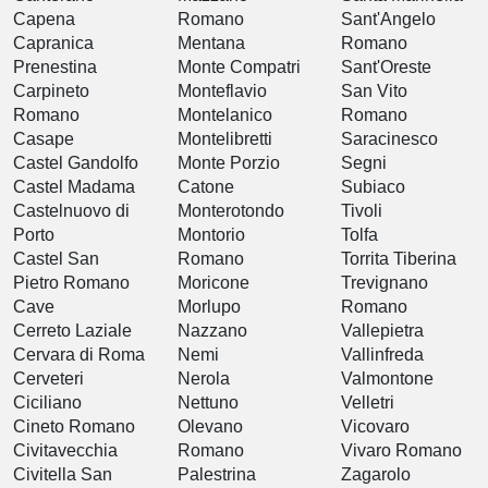
Capena
Romano
Sant'Angelo
Capranica
Mentana
Romano
Prenestina
Monte Compatri
Sant'Oreste
Carpineto
Monteflavio
San Vito
Romano
Montelanico
Romano
Casape
Montelibretti
Saracinesco
Castel Gandolfo
Monte Porzio
Segni
Castel Madama
Catone
Subiaco
Castelnuovo di
Monterotondo
Tivoli
Porto
Montorio
Tolfa
Castel San
Romano
Torrita Tiberina
Pietro Romano
Moricone
Trevignano
Cave
Morlupo
Romano
Cerreto Laziale
Nazzano
Vallepietra
Cervara di Roma
Nemi
Vallinfreda
Cerveteri
Nerola
Valmontone
Ciciliano
Nettuno
Velletri
Cineto Romano
Olevano
Vicovaro
Civitavecchia
Romano
Vivaro Romano
Civitella San
Palestrina
Zagarolo