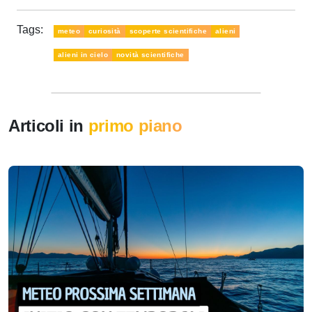
Tags:
meteo
curiosità
scoperte scientifiche
alieni
alieni in cielo
novità scientifiche
Articoli in
primo piano