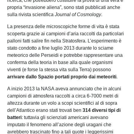
ricerca, che potrebbero costituire la prova di una vera e
propria “invasione aliena”, sono stati pubblicati anche
sulla rivista scientifica
Journal of Cosmology
.
La presenza delle microscopiche forme di vita è stata
scoperta grazie ai campioni d’aria raccolti da particolari
palloni fatti salire fin nella Stratosfera. L’esperimento è
stato condotto a fine luglio 2013 durante lo sciame
meteorico delle Perseidi e potrebbe rappresentare una
conferma della teoria in base alla quale organismi
viventi (e forse la stessa vita sulla Terra) possono
arrivare dallo Spazio portati proprio dai meteoriti
.
A inizio 2013 la NASA aveva annunciato che in alcuni
campioni di atmosfera raccolti a circa 6-7000 metri di
altezza durante un volo a scopi scientifici al di sopra
dell’Atlantico erano stati trovati ben
314 diversi tipi di
batteri
: tuttavia gli scienziati americani avevano
imputato il fenomeno all’azione degli uragani che
avrebbero trascinato fino a tali quote i leggerissimi