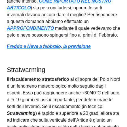
(anche intenso,
COME RIPORTATO NEL NOSTRO
ARTICOLO
) sta per concludersi, oppure le sorti
invernali devono ancora dare il meglio? Per rispondere
a questa domanda abbiamo effettuato un
APPROFONDIMENTO
mediante il quale vedevamo che
gelo e neve possono spingersi fino ai primi di Febbraio.
Freddo e Neve a febbraio, la previsione
Stratwarming
Il
riscaldamento stratosferico
al di sopra del Polo Nord
è un fenomeno meteorologico molto seguito dagli
esperti. Esso può raggiungere anche +30/40°C nell’arco
di 5-10 giorni ed assai importante, per determinare le
sorti dell'Inverno. Se il riscaldamento (in tecnico:
Stratwarming
) è rapido e superiore a 20 gradi allora sta
ad indicare che sulla verticale dell’Artide è giunto un
vasto anticiclone a cuore caldo della fascia subtropicale