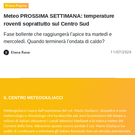
Prima Pagina
Meteo PROSSIMA SETTIMANA: temperature
roventi soprattutto sul Centro Sud
Fase bollente che raggiungerà l'apice tra martedì e
mercoledì. Quando terminerà l'ondata di caldo?
11/07/2026
Elena Rava
IL CENTRO METEOGIULIACCI
Meteogiuliacci nasce dall’esperienza del col. Mario Giuliacci, simpatico e noto
meteorologo e climatologo che ha descritto per anni le previsioni del tempo a
milioni di italiani attraverso i canali televisivi Mediaset e la rubrica meteo del
Corriere della Sera. Attraverso questo nuovo portale il col. Mario Giuliacci ha
scelto di continuare a informare gli italiani fornendo loro un servizio previsionale