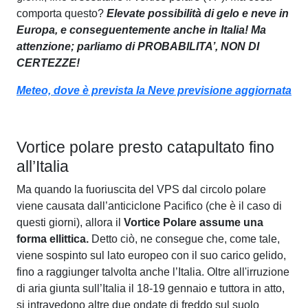
comporta questo?
Elevate possibilità di gelo e neve in
Europa, e conseguentemente anche in Italia! Ma
attenzione; parliamo di PROBABILITA’, NON DI
CERTEZZE!
Meteo, dove è prevista la Neve previsione aggiornata
Vortice polare presto catapultato fino
all’Italia
Ma quando la fuoriuscita del VPS dal circolo polare
viene causata dall’anticiclone Pacifico (che è il caso di
questi giorni), allora il
Vortice Polare assume una
forma ellittica.
Detto ciò, ne consegue che, come tale,
viene sospinto sul lato europeo con il suo carico gelido,
fino a raggiunger talvolta anche l’Italia. Oltre all'irruzione
di aria giunta sull’Italia il 18-19 gennaio e tuttora in atto,
si intravedono altre due ondate di freddo sul suolo