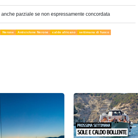
ne anche parziale se non espressamente concordata
Nerone
Anticiclone Nerone
caldo africano
settimana di fuoco