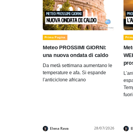
Prima Pagina
Prim
Meteo PROSSIMI GIORNI:
Met
una nuova ondata di caldo
WEE
pro
Da metà settimana aumentano le
temperature e afa. Si espande
L'an
l'anticiclone africano
espa
Temp
fuor
28/07/2026
Elena Rava
E