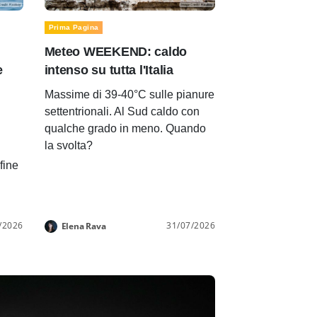
Prima Pagina
Meteo WEEKEND: caldo
e
intenso su tutta l'Italia
Massime di 39-40°C sulle pianure
settentrionali. Al Sud caldo con
qualche grado in meno. Quando
la svolta?
 fine
/2026
31/07/2026
Elena Rava