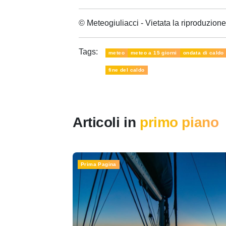
© Meteogiuliacci - Vietata la riproduzio
Tags:
meteo
meteo a 15 giorni
ondata di caldo
fine del caldo
Articoli in
primo piano
Prima Pagina