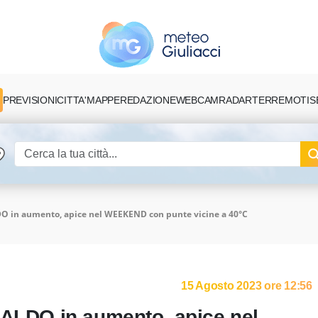
PREVISIONI
CITTA'
MAPPE
REDAZIONE
TERREMOTI
S
WEBCAM
RADAR
DO in aumento, apice nel WEEKEND con punte vicine a 40°C
15 Agosto 2023 ore 12:56
CALDO in aumento, apice nel