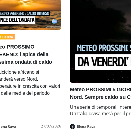
a Pagina
eo PROSSIMO
KEND: l'apice della
ssima ondata di caldo
ticiclone africano si
nderà verso Nord.
erature in crescita con valori
Meteo PROSSIMI 5 GIORNI
i dalle medie del periodo
Nord. Sempre caldo su C
Una serie di temporali inter
Un'Italia divisa metà per i
27/07/2026
lena Rava
Elena Rava