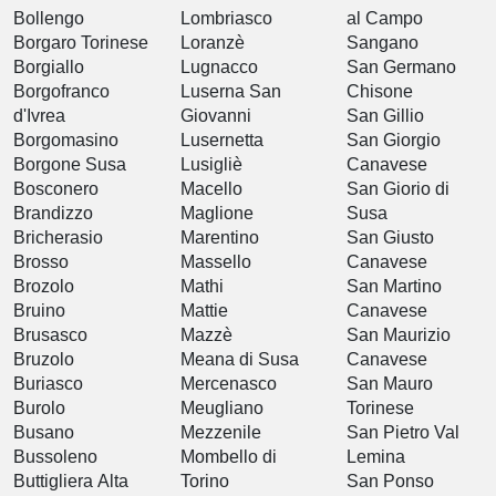
Bollengo
Lombriasco
al Campo
Borgaro Torinese
Loranzè
Sangano
Borgiallo
Lugnacco
San Germano
Borgofranco
Luserna San
Chisone
d'Ivrea
Giovanni
San Gillio
Borgomasino
Lusernetta
San Giorgio
Borgone Susa
Lusigliè
Canavese
Bosconero
Macello
San Giorio di
Brandizzo
Maglione
Susa
Bricherasio
Marentino
San Giusto
Brosso
Massello
Canavese
Brozolo
Mathi
San Martino
Bruino
Mattie
Canavese
Brusasco
Mazzè
San Maurizio
Bruzolo
Meana di Susa
Canavese
Buriasco
Mercenasco
San Mauro
Burolo
Meugliano
Torinese
Busano
Mezzenile
San Pietro Val
Bussoleno
Mombello di
Lemina
Buttigliera Alta
Torino
San Ponso