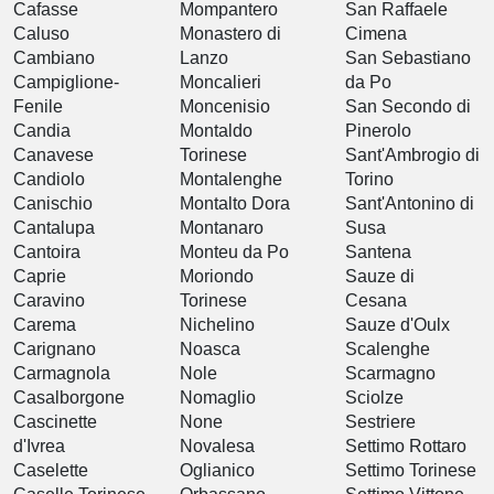
Cafasse
Mompantero
San Raffaele
Caluso
Monastero di
Cimena
Cambiano
Lanzo
San Sebastiano
Campiglione-
Moncalieri
da Po
Fenile
Moncenisio
San Secondo di
Candia
Montaldo
Pinerolo
Canavese
Torinese
Sant'Ambrogio di
Candiolo
Montalenghe
Torino
Canischio
Montalto Dora
Sant'Antonino di
Cantalupa
Montanaro
Susa
Cantoira
Monteu da Po
Santena
Caprie
Moriondo
Sauze di
Caravino
Torinese
Cesana
Carema
Nichelino
Sauze d'Oulx
Carignano
Noasca
Scalenghe
Carmagnola
Nole
Scarmagno
Casalborgone
Nomaglio
Sciolze
Cascinette
None
Sestriere
d'Ivrea
Novalesa
Settimo Rottaro
Caselette
Oglianico
Settimo Torinese