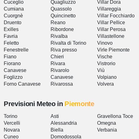
Cuceglio
Quagliuzzo
Villar Dora
Cumiana
Quassolo
Villareggia
Cuorgnè
Quincinetto
Villar Focchiardo
Druento
Reano
Villar Pellice
Exilles
Ribordone
Villar Perosa
Favria
Rivalba
Villastellone
Feletto
Rivalta di Torino
Vinovo
Fenestrelle
Riva presso
Virle Piemonte
Fiano
Chieri
Vische
Fiorano
Rivara
Vistrorio
Canavese
Rivarolo
Viù
Foglizzo
Canavese
Volpiano
Forno Canavese
Rivarossa
Volvera
Previsioni Meteo in
Piemonte
Torino
Asti
Gravellona Toce
Vercelli
Alessandria
Omegna
Novara
Biella
Verbania
Cuneo
Domodossola