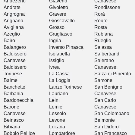
Andezeno
Giaveno
Canavese
Andrate
Givoletto
Rondissone
Angrogna
Gravere
Rorà
Arignano
Groscavallo
Roure
Avigliana
Grosso
Rosta
Azeglio
Grugliasco
Rubiana
Bairo
Ingria
Rueglio
Balangero
Inverso Pinasca
Salassa
Baldissero
Isolabella
Salbertrand
Canavese
Issiglio
Salerano
Baldissero
Ivrea
Canavese
Torinese
La Cassa
Salza di Pinerolo
Balme
La Loggia
Samone
Banchette
Lanzo Torinese
San Benigno
Barbania
Lauriano
Canavese
Bardonecchia
Leini
San Carlo
Barone
Lemie
Canavese
Canavese
Lessolo
San Colombano
Beinasco
Levone
Belmonte
Bibiana
Locana
San Didero
Bobbio Pellice
Lombardore
San Francesco