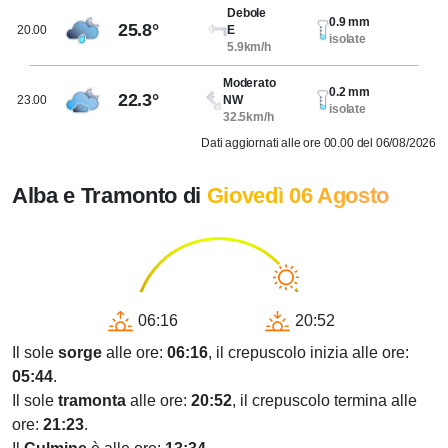
Debole
0.9 mm
25.8°
20.00
E
isolate
5.9km/h
Moderato
0.2 mm
22.3°
23.00
NW
isolate
32.5km/h
Dati aggiornati alle ore 00.00 del 06/08/2026
Alba e Tramonto di
Giovedì 06 Agosto
06:16
20:52
Il sole
sorge
alle ore:
06:16
, il crepuscolo inizia alle ore:
05:44
.
Il sole
tramonta
alle ore:
20:52
, il crepuscolo termina alle
ore:
21:23
.