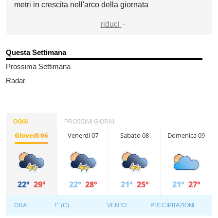
metri in crescita nell'arco della giornata
riduci
Questa Settimana
Prossima Settimana
Radar
OGGI
PROSSIMI GIORNI
Giovedì 06
Venerdì 07
Sabato 08
Domenica 09
22°
29°
22°
28°
21°
25°
21°
27°
ORA
T° (C)
VENTO
PRECIPITAZIONI