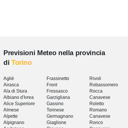
Previsioni Meteo nella provincia
di
Torino
Agliè
Frassinetto
Rivoli
Airasca
Front
Robassomero
Ala di Stura
Frossasco
Rocca
Albiano d'Ivrea
Garzigliana
Canavese
Alice Superiore
Gassino
Roletto
Almese
Torinese
Romano
Alpette
Germagnano
Canavese
Alpignano
Giaglione
Ronco