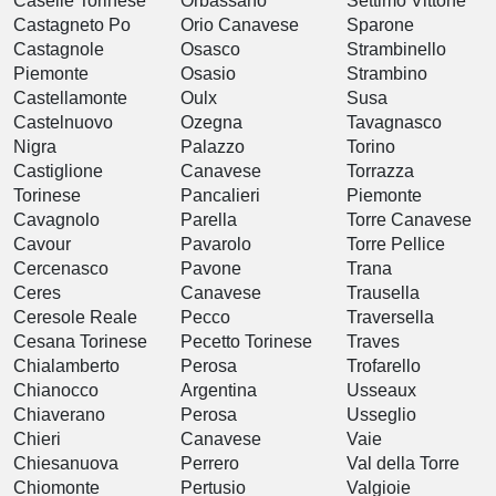
Caselle Torinese
Orbassano
Settimo Vittone
Castagneto Po
Orio Canavese
Sparone
Castagnole
Osasco
Strambinello
Piemonte
Osasio
Strambino
Castellamonte
Oulx
Susa
Castelnuovo
Ozegna
Tavagnasco
Nigra
Palazzo
Torino
Castiglione
Canavese
Torrazza
Torinese
Pancalieri
Piemonte
Cavagnolo
Parella
Torre Canavese
Cavour
Pavarolo
Torre Pellice
Cercenasco
Pavone
Trana
Ceres
Canavese
Trausella
Ceresole Reale
Pecco
Traversella
Cesana Torinese
Pecetto Torinese
Traves
Chialamberto
Perosa
Trofarello
Chianocco
Argentina
Usseaux
Chiaverano
Perosa
Usseglio
Chieri
Canavese
Vaie
Chiesanuova
Perrero
Val della Torre
Chiomonte
Pertusio
Valgioie