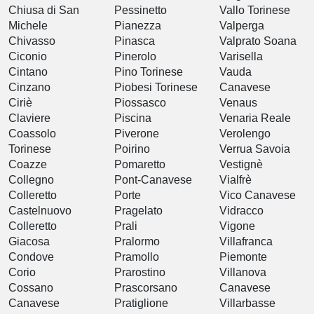
Chiusa di San
Pessinetto
Vallo Torinese
Michele
Pianezza
Valperga
Chivasso
Pinasca
Valprato Soana
Ciconio
Pinerolo
Varisella
Cintano
Pino Torinese
Vauda
Cinzano
Piobesi Torinese
Canavese
Ciriè
Piossasco
Venaus
Claviere
Piscina
Venaria Reale
Coassolo
Piverone
Verolengo
Torinese
Poirino
Verrua Savoia
Coazze
Pomaretto
Vestignè
Collegno
Pont-Canavese
Vialfrè
Colleretto
Porte
Vico Canavese
Castelnuovo
Pragelato
Vidracco
Colleretto
Prali
Vigone
Giacosa
Pralormo
Villafranca
Condove
Pramollo
Piemonte
Corio
Prarostino
Villanova
Cossano
Prascorsano
Canavese
Canavese
Pratiglione
Villarbasse