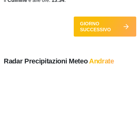
Il
Culmine
è alle ore:
13:34
.
GIORNO
SUCCESSIVO
Radar Precipitazioni Meteo
Andrate