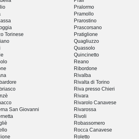
abella
Prali
lio
Pralormo
a
Pramollo
Cassa
Prarostino
oggia
Prascorsano
o Torinese
Pratiglione
iano
Quagliuzzo
i
Quassolo
ie
Quincinetto
olo
Reano
one
Ribordone
ana
Rivalba
bardore
Rivalta di Torino
briasco
Riva presso Chieri
anzè
Rivara
nacco
Rivarolo Canavese
rna San Giovanni
Rivarossa
rnetta
Rivoli
gliè
Robassomero
llo
Rocca Canavese
ione
Roletto