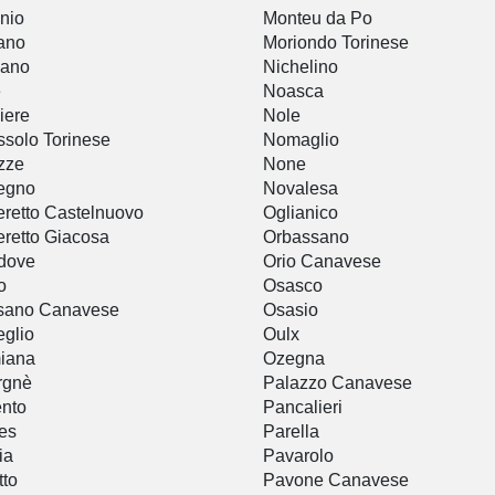
nio
Monteu da Po
ano
Moriondo Torinese
zano
Nichelino
è
Noasca
iere
Nole
solo Torinese
Nomaglio
zze
None
egno
Novalesa
eretto Castelnuovo
Oglianico
eretto Giacosa
Orbassano
dove
Orio Canavese
o
Osasco
sano Canavese
Osasio
glio
Oulx
iana
Ozegna
rgnè
Palazzo Canavese
nto
Pancalieri
les
Parella
ia
Pavarolo
tto
Pavone Canavese