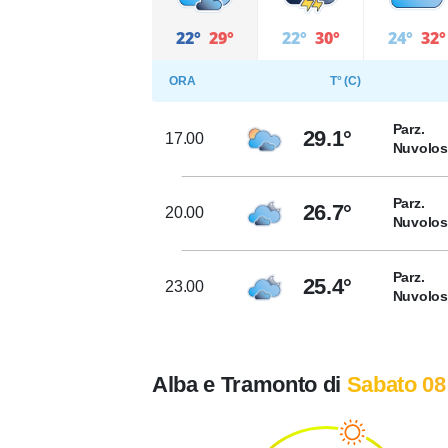
22°
29°
22°
30°
24°
32°
ORA
T° (C)
Parz.
29.1°
17.00
Nuvolo
Parz.
26.7°
20.00
Nuvolo
Parz.
25.4°
23.00
Nuvolo
Alba e Tramonto di
Sabato 08