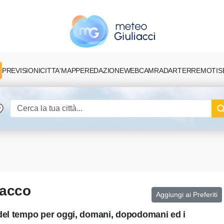
PREVISIONI
CITTA'
MAPPE
REDAZIONE
TERREMOTI
S
WEBCAM
RADAR
nacco
Aggiungi ai Preferiti
del tempo per oggi, domani, dopodomani ed i