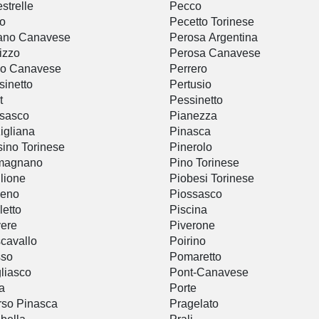
strelle
Pecco
o
Pecetto Torinese
ano Canavese
Perosa Argentina
izzo
Perosa Canavese
no Canavese
Perrero
sinetto
Pertusio
t
Pessinetto
sasco
Pianezza
igliana
Pinasca
ino Torinese
Pinerolo
magnano
Pino Torinese
lione
Piobesi Torinese
veno
Piossasco
letto
Piscina
ere
Piverone
cavallo
Poirino
sso
Pomaretto
liasco
Pont-Canavese
ia
Porte
rso Pinasca
Pragelato