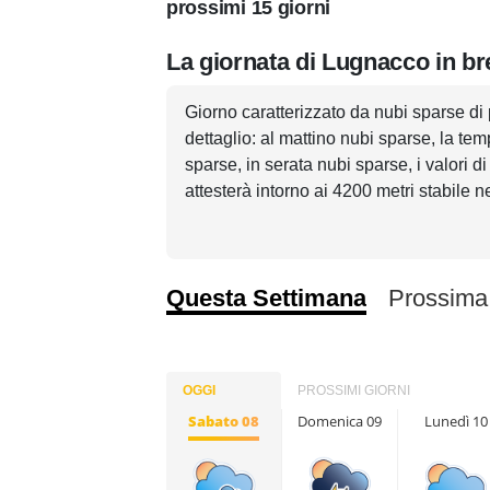
prossimi 15 giorni
La giornata di Lugnacco in br
Giorno caratterizzato da nubi sparse di
dettaglio: al mattino nubi sparse, la te
sparse, in serata nubi sparse, i valori 
attesterà intorno ai 4200 metri stabile n
Questa Settimana
Prossima
OGGI
PROSSIMI GIORNI
Sabato 08
Domenica 09
Lunedì 10