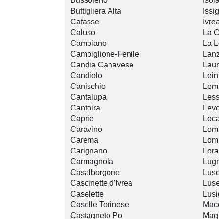
Bussoleno
Isol
Buttigliera Alta
Issig
Cafasse
Ivre
Caluso
La 
Cambiano
La L
Campiglione-Fenile
Lanz
Candia Canavese
Laur
Candiolo
Lein
Canischio
Lem
Cantalupa
Less
Cantoira
Lev
Caprie
Loc
Caravino
Lom
Carema
Lom
Carignano
Lor
Carmagnola
Lug
Casalborgone
Luse
Cascinette d'Ivrea
Luse
Caselette
Lusi
Caselle Torinese
Mace
Castagneto Po
Magl