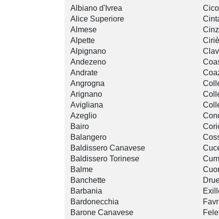
Albiano d'Ivrea
Cico
Alice Superiore
Cint
Almese
Cin
Alpette
Ciri
Alpignano
Clav
Andezeno
Coas
Andrate
Coa
Angrogna
Coll
Arignano
Coll
Avigliana
Coll
Azeglio
Con
Bairo
Cori
Balangero
Cos
Baldissero Canavese
Cuce
Baldissero Torinese
Cum
Balme
Cuo
Banchette
Drue
Barbania
Exil
Bardonecchia
Favr
Barone Canavese
Fele