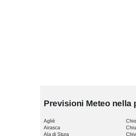
Previsioni Meteo nella 
Agliè
Chi
Airasca
Chiu
Ala di Stura
Chi