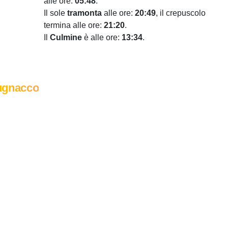
alle ore:
05:48
.
Il sole
tramonta
alle ore:
20:49
, il crepuscolo
termina alle ore:
21:20
.
Il
Culmine
è alle ore:
13:34
.
ugnacco