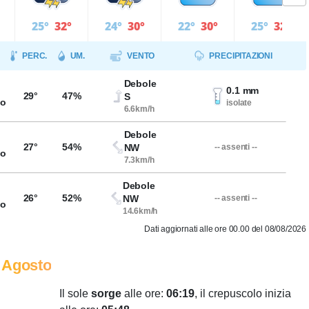
25°
32°
24°
30°
22°
30°
25°
32°
PERC.
UM.
VENTO
PRECIPITAZIONI
Debole
0.1 mm
29°
47%
S
so
isolate
6.6km/h
Debole
27°
54%
NW
-- assenti --
so
7.3km/h
Debole
26°
52%
NW
-- assenti --
so
14.6km/h
Dati aggiornati alle ore 00.00 del 08/08/2026
 Agosto
Il sole
sorge
alle ore:
06:19
, il crepuscolo inizia