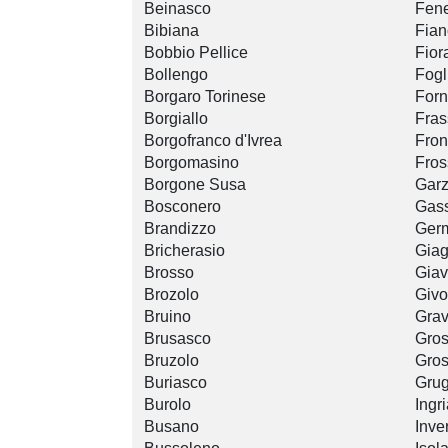
Beinasco
Fene
Bibiana
Fian
Bobbio Pellice
Fior
Bollengo
Fogl
Borgaro Torinese
For
Borgiallo
Fras
Borgofranco d'Ivrea
Fron
Borgomasino
Fros
Borgone Susa
Garz
Bosconero
Gass
Brandizzo
Ger
Bricherasio
Giag
Brosso
Gia
Brozolo
Givo
Bruino
Grav
Brusasco
Gros
Bruzolo
Gro
Buriasco
Grug
Burolo
Ingr
Busano
Inve