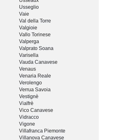
Usseaux
Usseglio
Vaie
Val della Torre
Valgioie
Vallo Torinese
Valperga
Valprato Soana
Varisella
Vauda Canavese
Venaus
Venaria Reale
Verolengo
Verrua Savoia
Vestignè
Vialfrè
Vico Canavese
Vidracco
Vigone
Villafranca Piemonte
Villanova Canavese