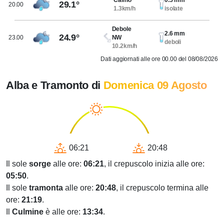
Calmo
0.5 mm
29.1°
20.00
1.3km/h
isolate
Debole
2.6 mm
24.9°
23.00
NW
deboli
10.2km/h
Dati aggiornati alle ore 00.00 del 08/08/2026
Alba e Tramonto di
Domenica 09 Agosto
06:21
20:48
Il sole
sorge
alle ore:
06:21
, il crepuscolo inizia alle ore:
05:50
.
Il sole
tramonta
alle ore:
20:48
, il crepuscolo termina alle
ore:
21:19
.
Il
Culmine
è alle ore:
13:34
.