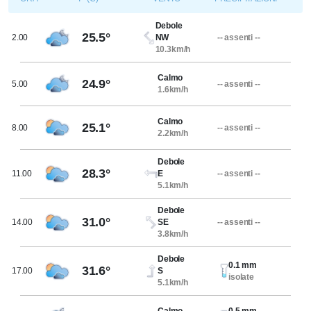
Debole
25.5°
2.00
NW
-- assenti --
10.3km/h
Calmo
24.9°
5.00
-- assenti --
1.6km/h
Calmo
25.1°
8.00
-- assenti --
2.2km/h
Debole
28.3°
11.00
E
-- assenti --
5.1km/h
Debole
31.0°
14.00
SE
-- assenti --
3.8km/h
Debole
0.1 mm
31.6°
17.00
S
isolate
5.1km/h