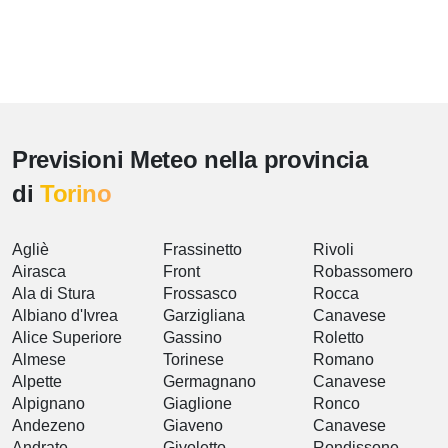
Previsioni Meteo nella provincia
di
Torino
Agliè
Frassinetto
Rivoli
Airasca
Front
Robassomero
Ala di Stura
Frossasco
Rocca
Albiano d'Ivrea
Garzigliana
Canavese
Alice Superiore
Gassino
Roletto
Almese
Torinese
Romano
Alpette
Germagnano
Canavese
Alpignano
Giaglione
Ronco
Andezeno
Giaveno
Canavese
Andrate
Givoletto
Rondissone