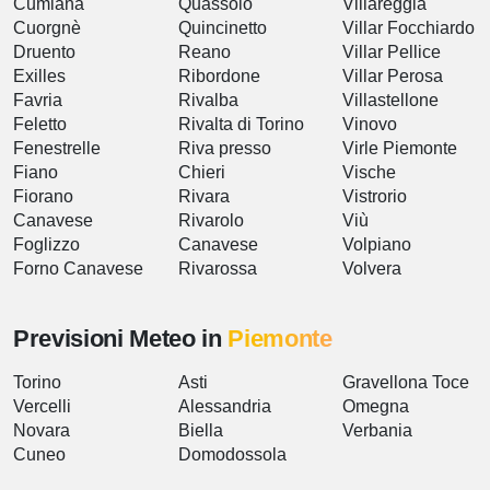
Cumiana
Quassolo
Villareggia
Cuorgnè
Quincinetto
Villar Focchiardo
Druento
Reano
Villar Pellice
Exilles
Ribordone
Villar Perosa
Favria
Rivalba
Villastellone
Feletto
Rivalta di Torino
Vinovo
Fenestrelle
Riva presso
Virle Piemonte
Fiano
Chieri
Vische
Fiorano
Rivara
Vistrorio
Canavese
Rivarolo
Viù
Foglizzo
Canavese
Volpiano
Forno Canavese
Rivarossa
Volvera
Previsioni Meteo in
Piemonte
Torino
Asti
Gravellona Toce
Vercelli
Alessandria
Omegna
Novara
Biella
Verbania
Cuneo
Domodossola