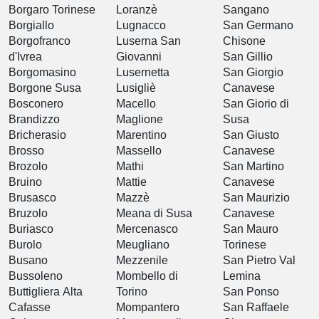
Borgaro Torinese
Loranzè
Sangano
Borgiallo
Lugnacco
San Germano
Borgofranco
Luserna San
Chisone
d'Ivrea
Giovanni
San Gillio
Borgomasino
Lusernetta
San Giorgio
Borgone Susa
Lusigliè
Canavese
Bosconero
Macello
San Giorio di
Brandizzo
Maglione
Susa
Bricherasio
Marentino
San Giusto
Brosso
Massello
Canavese
Brozolo
Mathi
San Martino
Bruino
Mattie
Canavese
Brusasco
Mazzè
San Maurizio
Bruzolo
Meana di Susa
Canavese
Buriasco
Mercenasco
San Mauro
Burolo
Meugliano
Torinese
Busano
Mezzenile
San Pietro Val
Bussoleno
Mombello di
Lemina
Buttigliera Alta
Torino
San Ponso
Cafasse
Mompantero
San Raffaele