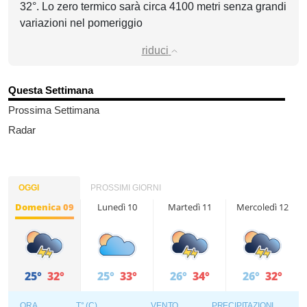
32°. Lo zero termico sarà circa 4100 metri senza grandi
variazioni nel pomeriggio
riduci
Questa Settimana
Prossima Settimana
Radar
OGGI
PROSSIMI GIORNI
Domenica 09
Lunedì 10
Martedì 11
Mercoledì 12
25°
32°
25°
33°
26°
34°
26°
32°
ORA
T° (C)
VENTO
PRECIPITAZIONI