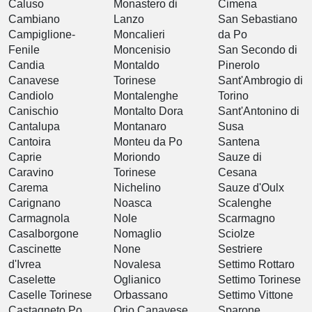
Caluso
Monastero di
Cimena
Cambiano
Lanzo
San Sebastiano
Campiglione-
Moncalieri
da Po
Fenile
Moncenisio
San Secondo di
Candia
Montaldo
Pinerolo
Canavese
Torinese
Sant'Ambrogio di
Candiolo
Montalenghe
Torino
Canischio
Montalto Dora
Sant'Antonino di
Cantalupa
Montanaro
Susa
Cantoira
Monteu da Po
Santena
Caprie
Moriondo
Sauze di
Caravino
Torinese
Cesana
Carema
Nichelino
Sauze d'Oulx
Carignano
Noasca
Scalenghe
Carmagnola
Nole
Scarmagno
Casalborgone
Nomaglio
Sciolze
Cascinette
None
Sestriere
d'Ivrea
Novalesa
Settimo Rottaro
Caselette
Oglianico
Settimo Torinese
Caselle Torinese
Orbassano
Settimo Vittone
Castagneto Po
Orio Canavese
Sparone