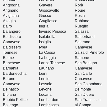
Angrogna
Gravere
Rorà
Arignano
Groscavallo
Roure
Avigliana
Grosso
Rosta
Azeglio
Grugliasco
Rubiana
Bairo
Ingria
Rueglio
Balangero
Inverso Pinasca
Salassa
Baldissero
Isolabella
Salbertrand
Canavese
Issiglio
Salerano
Baldissero
Ivrea
Canavese
Torinese
La Cassa
Salza di Pinerolo
Balme
La Loggia
Samone
Banchette
Lanzo Torinese
San Benigno
Barbania
Lauriano
Canavese
Bardonecchia
Leini
San Carlo
Barone
Lemie
Canavese
Canavese
Lessolo
San Colombano
Beinasco
Levone
Belmonte
Bibiana
Locana
San Didero
Bobbio Pellice
Lombardore
San Francesco
Bollengo
Lombriasco
al Campo