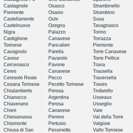
Castagnole
Osasco
Strambinello
Piemonte
Osasio
Strambino
Castellamonte
Oulx
Susa
Castelnuovo
Ozegna
Tavagnasco
Nigra
Palazzo
Torino
Castiglione
Canavese
Torrazza
Torinese
Pancalieri
Piemonte
Cavagnolo
Parella
Torre Canavese
Cavour
Pavarolo
Torre Pellice
Cercenasco
Pavone
Trana
Ceres
Canavese
Trausella
Ceresole Reale
Pecco
Traversella
Cesana Torinese
Pecetto Torinese
Traves
Chialamberto
Perosa
Trofarello
Chianocco
Argentina
Usseaux
Chiaverano
Perosa
Usseglio
Chieri
Canavese
Vaie
Chiesanuova
Perrero
Val della Torre
Chiomonte
Pertusio
Valgioie
Chiusa di San
Pessinetto
Vallo Torinese