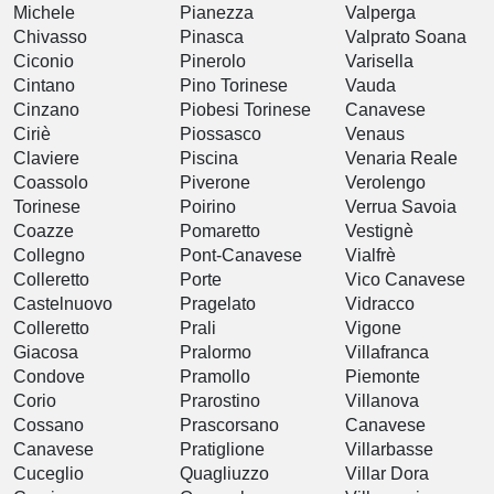
Michele
Pianezza
Valperga
Chivasso
Pinasca
Valprato Soana
Ciconio
Pinerolo
Varisella
Cintano
Pino Torinese
Vauda
Cinzano
Piobesi Torinese
Canavese
Ciriè
Piossasco
Venaus
Claviere
Piscina
Venaria Reale
Coassolo
Piverone
Verolengo
Torinese
Poirino
Verrua Savoia
Coazze
Pomaretto
Vestignè
Collegno
Pont-Canavese
Vialfrè
Colleretto
Porte
Vico Canavese
Castelnuovo
Pragelato
Vidracco
Colleretto
Prali
Vigone
Giacosa
Pralormo
Villafranca
Condove
Pramollo
Piemonte
Corio
Prarostino
Villanova
Cossano
Prascorsano
Canavese
Canavese
Pratiglione
Villarbasse
Cuceglio
Quagliuzzo
Villar Dora