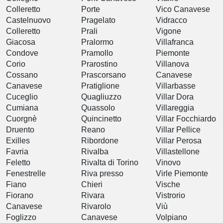
Colleretto
Porte
Vico Canavese
Castelnuovo
Pragelato
Vidracco
Colleretto
Prali
Vigone
Giacosa
Pralormo
Villafranca
Condove
Pramollo
Piemonte
Corio
Prarostino
Villanova
Cossano
Prascorsano
Canavese
Canavese
Pratiglione
Villarbasse
Cuceglio
Quagliuzzo
Villar Dora
Cumiana
Quassolo
Villareggia
Cuorgnè
Quincinetto
Villar Focchiardo
Druento
Reano
Villar Pellice
Exilles
Ribordone
Villar Perosa
Favria
Rivalba
Villastellone
Feletto
Rivalta di Torino
Vinovo
Fenestrelle
Riva presso
Virle Piemonte
Fiano
Chieri
Vische
Fiorano
Rivara
Vistrorio
Canavese
Rivarolo
Viù
Foglizzo
Canavese
Volpiano