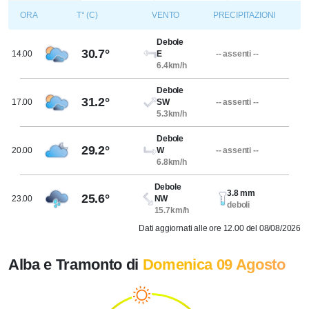
ORA
T° (C)
VENTO
PRECIPITAZIONI
Debole
30.7°
14.00
E
-- assenti --
6.4km/h
Debole
31.2°
17.00
SW
-- assenti --
5.3km/h
Debole
29.2°
20.00
W
-- assenti --
6.8km/h
Debole
3.8 mm
25.6°
23.00
NW
deboli
15.7km/h
Dati aggiornati alle ore 12.00 del 08/08/2026
Alba e Tramonto di
Domenica 09 Agosto