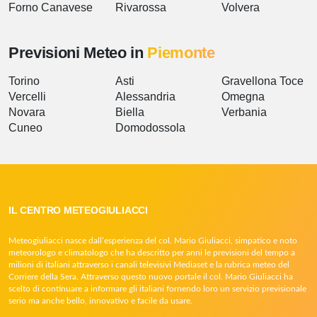
Forno Canavese
Rivarossa
Volvera
Previsioni Meteo in
Piemonte
Torino
Asti
Gravellona Toce
Vercelli
Alessandria
Omegna
Novara
Biella
Verbania
Cuneo
Domodossola
IL CENTRO METEOGIULIACCI
Meteogiuliacci nasce dall’esperienza del col. Mario Giuliacci, simpatico e noto
meteorologo e climatologo che ha descritto per anni le previsioni del tempo a
milioni di italiani attraverso i canali televisivi Mediaset e la rubrica meteo del
Corriere della Sera. Attraverso questo nuovo portale il col. Mario Giuliacci ha
scelto di continuare a informare gli italiani fornendo loro un servizio previsionale
serio ma anche bello, innovativo e facile da usare.