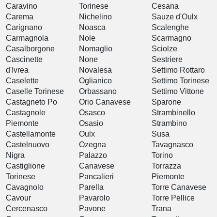
Caravino
Torinese
Cesana
Carema
Nichelino
Sauze d'Oulx
Carignano
Noasca
Scalenghe
Carmagnola
Nole
Scarmagno
Casalborgone
Nomaglio
Sciolze
Cascinette
None
Sestriere
d'Ivrea
Novalesa
Settimo Rottaro
Caselette
Oglianico
Settimo Torinese
Caselle Torinese
Orbassano
Settimo Vittone
Castagneto Po
Orio Canavese
Sparone
Castagnole
Osasco
Strambinello
Piemonte
Osasio
Strambino
Castellamonte
Oulx
Susa
Castelnuovo
Ozegna
Tavagnasco
Nigra
Palazzo
Torino
Castiglione
Canavese
Torrazza
Torinese
Pancalieri
Piemonte
Cavagnolo
Parella
Torre Canavese
Cavour
Pavarolo
Torre Pellice
Cercenasco
Pavone
Trana