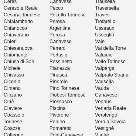
Ceres
Canavese
Trausella
Ceresole Reale
Pecco
Traversella
Cesana Torinese
Pecetto Torinese
Traves
Chialamberto
Perosa
Trofarello
Chianocco
Argentina
Usseaux
Chiaverano
Perosa
Usseglio
Chieri
Canavese
Vaie
Chiesanuova
Perrero
Val della Torre
Chiomonte
Pertusio
Valgioie
Chiusa di San
Pessinetto
Vallo Torinese
Michele
Pianezza
Valperga
Chivasso
Pinasca
Valprato Soana
Ciconio
Pinerolo
Varisella
Cintano
Pino Torinese
Vauda
Cinzano
Piobesi Torinese
Canavese
Ciriè
Piossasco
Venaus
Claviere
Piscina
Venaria Reale
Coassolo
Piverone
Verolengo
Torinese
Poirino
Verrua Savoia
Coazze
Pomaretto
Vestignè
Collegno
Pont-Canavese
Vialfrè