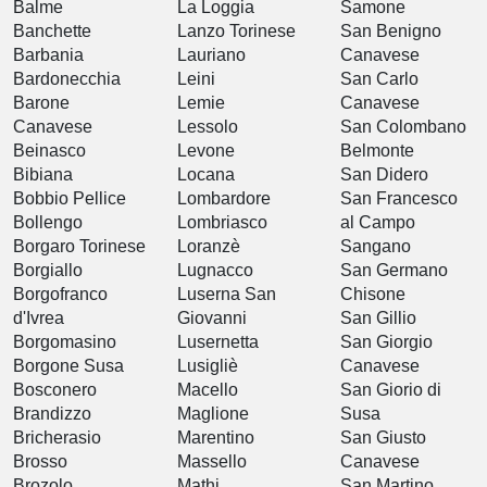
Balme
La Loggia
Samone
Banchette
Lanzo Torinese
San Benigno
Barbania
Lauriano
Canavese
Bardonecchia
Leini
San Carlo
Barone
Lemie
Canavese
Canavese
Lessolo
San Colombano
Beinasco
Levone
Belmonte
Bibiana
Locana
San Didero
Bobbio Pellice
Lombardore
San Francesco
Bollengo
Lombriasco
al Campo
Borgaro Torinese
Loranzè
Sangano
Borgiallo
Lugnacco
San Germano
Borgofranco
Luserna San
Chisone
d'Ivrea
Giovanni
San Gillio
Borgomasino
Lusernetta
San Giorgio
Borgone Susa
Lusigliè
Canavese
Bosconero
Macello
San Giorio di
Brandizzo
Maglione
Susa
Bricherasio
Marentino
San Giusto
Brosso
Massello
Canavese
Brozolo
Mathi
San Martino