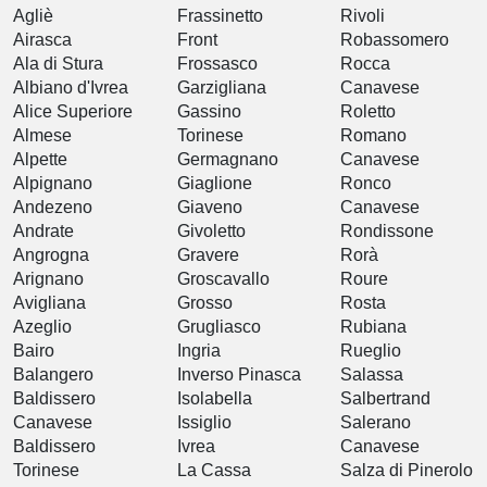
Agliè
Frassinetto
Rivoli
Airasca
Front
Robassomero
Ala di Stura
Frossasco
Rocca
Albiano d'Ivrea
Garzigliana
Canavese
Alice Superiore
Gassino
Roletto
Almese
Torinese
Romano
Alpette
Germagnano
Canavese
Alpignano
Giaglione
Ronco
Andezeno
Giaveno
Canavese
Andrate
Givoletto
Rondissone
Angrogna
Gravere
Rorà
Arignano
Groscavallo
Roure
Avigliana
Grosso
Rosta
Azeglio
Grugliasco
Rubiana
Bairo
Ingria
Rueglio
Balangero
Inverso Pinasca
Salassa
Baldissero
Isolabella
Salbertrand
Canavese
Issiglio
Salerano
Baldissero
Ivrea
Canavese
Torinese
La Cassa
Salza di Pinerolo