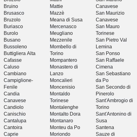
Bruino
Mattie
Canavese
Brusasco
Mazzè
San Maurizio
Bruzolo
Meana di Susa
Canavese
Buriasco
Mercenasco
San Mauro
Burolo
Meugliano
Torinese
Busano
Mezzenile
San Pietro Val
Bussoleno
Mombello di
Lemina
Buttigliera Alta
Torino
San Ponso
Cafasse
Mompantero
San Raffaele
Caluso
Monastero di
Cimena
Cambiano
Lanzo
San Sebastiano
Campiglione-
Moncalieri
da Po
Fenile
Moncenisio
San Secondo di
Candia
Montaldo
Pinerolo
Canavese
Torinese
Sant'Ambrogio di
Candiolo
Montalenghe
Torino
Canischio
Montalto Dora
Sant'Antonino di
Cantalupa
Montanaro
Susa
Cantoira
Monteu da Po
Santena
Caprie
Moriondo
Sauze di