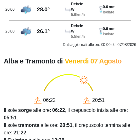
Debole
0.6 mm
28.0°
20.00
W
isolate
5.9km/h
Debole
0.6 mm
26.1°
23.00
W
isolate
5.5km/h
Dati aggiornati alle ore 00.00 del 07/08/2026
Alba e Tramonto di
Venerdì 07 Agosto
06:22
20:51
Il sole
sorge
alle ore:
06:22
, il crepuscolo inizia alle ore:
05:51
.
Il sole
tramonta
alle ore:
20:51
, il crepuscolo termina alle
ore:
21:22
.