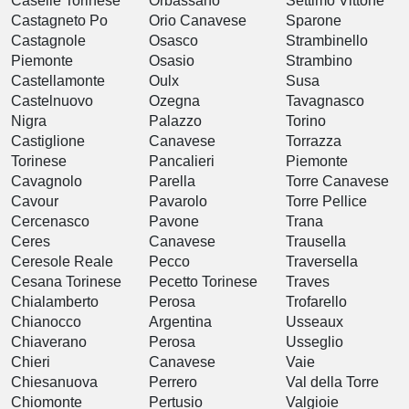
Caselle Torinese
Orbassano
Settimo Vittone
Castagneto Po
Orio Canavese
Sparone
Castagnole
Osasco
Strambinello
Piemonte
Osasio
Strambino
Castellamonte
Oulx
Susa
Castelnuovo
Ozegna
Tavagnasco
Nigra
Palazzo
Torino
Castiglione
Canavese
Torrazza
Torinese
Pancalieri
Piemonte
Cavagnolo
Parella
Torre Canavese
Cavour
Pavarolo
Torre Pellice
Cercenasco
Pavone
Trana
Ceres
Canavese
Trausella
Ceresole Reale
Pecco
Traversella
Cesana Torinese
Pecetto Torinese
Traves
Chialamberto
Perosa
Trofarello
Chianocco
Argentina
Usseaux
Chiaverano
Perosa
Usseglio
Chieri
Canavese
Vaie
Chiesanuova
Perrero
Val della Torre
Chiomonte
Pertusio
Valgioie