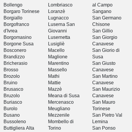
Bollengo
Lombriasco
al Campo
Borgaro Torinese
Loranzè
Sangano
Borgiallo
Lugnacco
San Germano
Borgofranco
Luserna San
Chisone
d'Ivrea
Giovanni
San Gillio
Borgomasino
Lusernetta
San Giorgio
Borgone Susa
Lusigliè
Canavese
Bosconero
Macello
San Giorio di
Brandizzo
Maglione
Susa
Bricherasio
Marentino
San Giusto
Brosso
Massello
Canavese
Brozolo
Mathi
San Martino
Bruino
Mattie
Canavese
Brusasco
Mazzè
San Maurizio
Bruzolo
Meana di Susa
Canavese
Buriasco
Mercenasco
San Mauro
Burolo
Meugliano
Torinese
Busano
Mezzenile
San Pietro Val
Bussoleno
Mombello di
Lemina
Buttigliera Alta
Torino
San Ponso