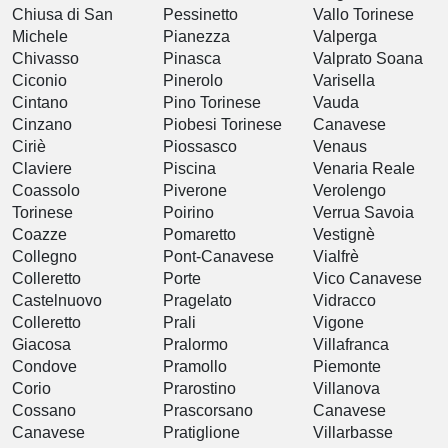
Chiusa di San
Pessinetto
Vallo Torinese
Michele
Pianezza
Valperga
Chivasso
Pinasca
Valprato Soana
Ciconio
Pinerolo
Varisella
Cintano
Pino Torinese
Vauda
Cinzano
Piobesi Torinese
Canavese
Ciriè
Piossasco
Venaus
Claviere
Piscina
Venaria Reale
Coassolo
Piverone
Verolengo
Torinese
Poirino
Verrua Savoia
Coazze
Pomaretto
Vestignè
Collegno
Pont-Canavese
Vialfrè
Colleretto
Porte
Vico Canavese
Castelnuovo
Pragelato
Vidracco
Colleretto
Prali
Vigone
Giacosa
Pralormo
Villafranca
Condove
Pramollo
Piemonte
Corio
Prarostino
Villanova
Cossano
Prascorsano
Canavese
Canavese
Pratiglione
Villarbasse