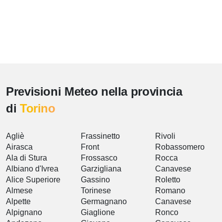
Previsioni Meteo nella provincia
di
Torino
Agliè
Frassinetto
Rivoli
Airasca
Front
Robassomero
Ala di Stura
Frossasco
Rocca
Albiano d'Ivrea
Garzigliana
Canavese
Alice Superiore
Gassino
Roletto
Almese
Torinese
Romano
Alpette
Germagnano
Canavese
Alpignano
Giaglione
Ronco