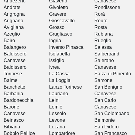
Andezeno
Giaveno
Canavese
Andrate
Givoletto
Rondissone
Angrogna
Gravere
Rorà
Arignano
Groscavallo
Roure
Avigliana
Grosso
Rosta
Azeglio
Grugliasco
Rubiana
Bairo
Ingria
Rueglio
Balangero
Inverso Pinasca
Salassa
Baldissero
Isolabella
Salbertrand
Canavese
Issiglio
Salerano
Baldissero
Ivrea
Canavese
Torinese
La Cassa
Salza di Pinerolo
Balme
La Loggia
Samone
Banchette
Lanzo Torinese
San Benigno
Barbania
Lauriano
Canavese
Bardonecchia
Leini
San Carlo
Barone
Lemie
Canavese
Canavese
Lessolo
San Colombano
Beinasco
Levone
Belmonte
Bibiana
Locana
San Didero
Bobbio Pellice
Lombardore
San Francesco