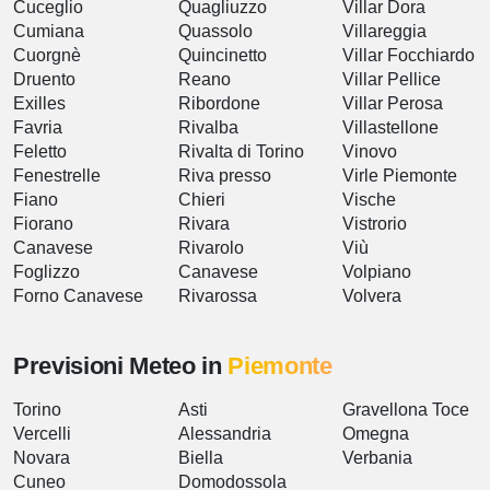
Cuceglio
Quagliuzzo
Villar Dora
Cumiana
Quassolo
Villareggia
Cuorgnè
Quincinetto
Villar Focchiardo
Druento
Reano
Villar Pellice
Exilles
Ribordone
Villar Perosa
Favria
Rivalba
Villastellone
Feletto
Rivalta di Torino
Vinovo
Fenestrelle
Riva presso
Virle Piemonte
Fiano
Chieri
Vische
Fiorano
Rivara
Vistrorio
Canavese
Rivarolo
Viù
Foglizzo
Canavese
Volpiano
Forno Canavese
Rivarossa
Volvera
Previsioni Meteo in
Piemonte
Torino
Asti
Gravellona Toce
Vercelli
Alessandria
Omegna
Novara
Biella
Verbania
Cuneo
Domodossola