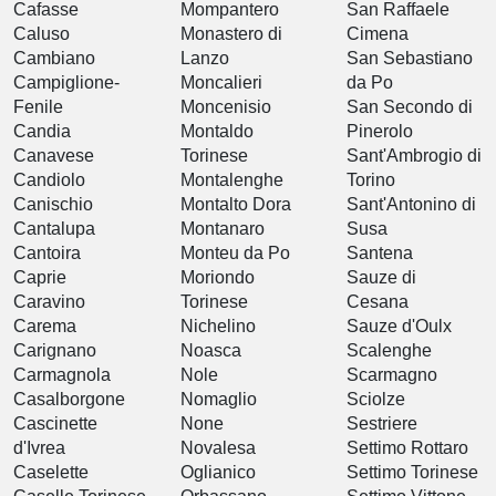
Cafasse
Mompantero
San Raffaele
Caluso
Monastero di
Cimena
Cambiano
Lanzo
San Sebastiano
Campiglione-
Moncalieri
da Po
Fenile
Moncenisio
San Secondo di
Candia
Montaldo
Pinerolo
Canavese
Torinese
Sant'Ambrogio di
Candiolo
Montalenghe
Torino
Canischio
Montalto Dora
Sant'Antonino di
Cantalupa
Montanaro
Susa
Cantoira
Monteu da Po
Santena
Caprie
Moriondo
Sauze di
Caravino
Torinese
Cesana
Carema
Nichelino
Sauze d'Oulx
Carignano
Noasca
Scalenghe
Carmagnola
Nole
Scarmagno
Casalborgone
Nomaglio
Sciolze
Cascinette
None
Sestriere
d'Ivrea
Novalesa
Settimo Rottaro
Caselette
Oglianico
Settimo Torinese