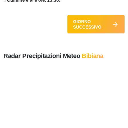
Il
Culmine
è alle ore:
13:36
.
GIORNO
SUCCESSIVO
Radar Precipitazioni Meteo
Bibiana