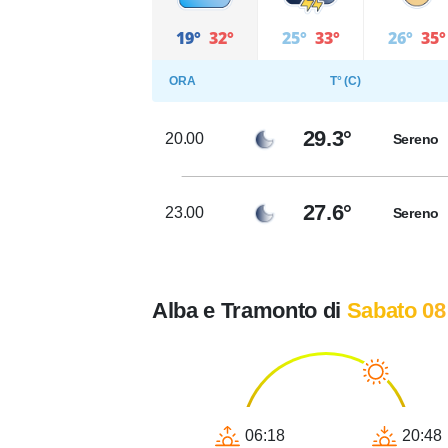
19°
32°
25°
33°
26°
35°
ORA
T° (C)
29.3°
20.00
Sereno
27.6°
23.00
Sereno
Alba e Tramonto di
Sabato 08
06:18
20:48