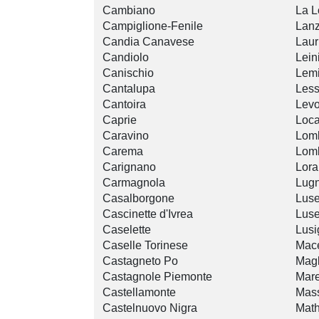
Cambiano
La L
Campiglione-Fenile
Lanz
Candia Canavese
Laur
Candiolo
Lein
Canischio
Lem
Cantalupa
Less
Cantoira
Lev
Caprie
Loc
Caravino
Lom
Carema
Lom
Carignano
Lor
Carmagnola
Lug
Casalborgone
Luse
Cascinette d'Ivrea
Luse
Caselette
Lusi
Caselle Torinese
Mace
Castagneto Po
Magl
Castagnole Piemonte
Mare
Castellamonte
Mass
Castelnuovo Nigra
Math