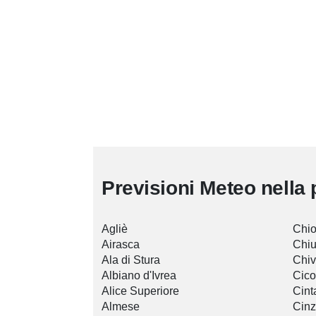
Previsioni Meteo nella 
Agliè
Chi
Airasca
Chiu
Ala di Stura
Chi
Albiano d'Ivrea
Cico
Alice Superiore
Cint
Almese
Cin