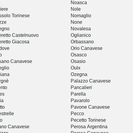
è
Noasca
iere
Nole
solo Torinese
Nomaglio
zze
None
egno
Novalesa
eretto Castelnuovo
Oglianico
eretto Giacosa
Orbassano
dove
Orio Canavese
o
Osasco
sano Canavese
Osasio
glio
Oulx
iana
Ozegna
rgnè
Palazzo Canavese
nto
Pancalieri
les
Parella
ia
Pavarolo
tto
Pavone Canavese
strelle
Pecco
o
Pecetto Torinese
ano Canavese
Perosa Argentina