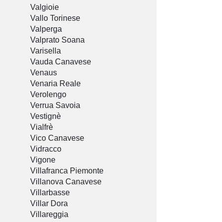
Valgioie
Vallo Torinese
Valperga
Valprato Soana
Varisella
Vauda Canavese
Venaus
Venaria Reale
Verolengo
Verrua Savoia
Vestignè
Vialfrè
Vico Canavese
Vidracco
Vigone
Villafranca Piemonte
Villanova Canavese
Villarbasse
Villar Dora
Villareggia