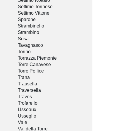
Settimo Rottaro
Settimo Torinese
Settimo Vittone
Sparone
Strambinello
Strambino
Susa
Tavagnasco
Torino
Torrazza Piemonte
Torre Canavese
Torre Pellice
Trana
Trausella
Traversella
Traves
Trofarello
Usseaux
Usseglio
Vaie
Val della Torre