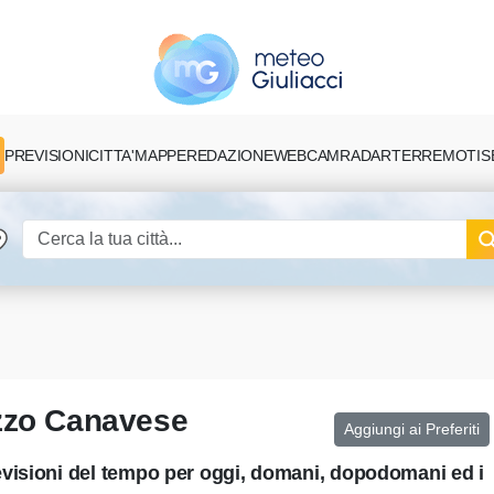
PREVISIONI
CITTA'
MAPPE
REDAZIONE
TERREMOTI
S
WEBCAM
RADAR
azzo Canavese
Aggiungi ai Preferiti
visioni del tempo per oggi, domani, dopodomani ed i