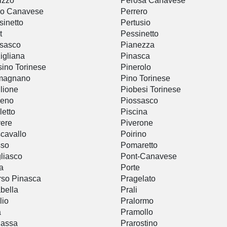
izzo
Perosa Canavese
no Canavese
Perrero
sinetto
Pertusio
t
Pessinetto
sasco
Pianezza
igliana
Pinasca
ino Torinese
Pinerolo
magnano
Pino Torinese
lione
Piobesi Torinese
veno
Piossasco
letto
Piscina
ere
Piverone
cavallo
Poirino
sso
Pomaretto
liasco
Pont-Canavese
ia
Porte
rso Pinasca
Pragelato
abella
Prali
lio
Pralormo
a
Pramollo
Cassa
Prarostino