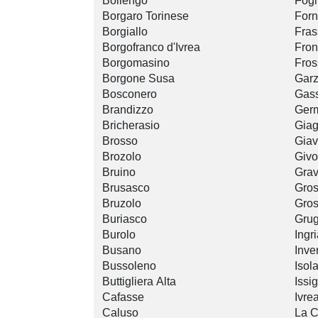
Bollengo
Fogl
Borgaro Torinese
For
Borgiallo
Fras
Borgofranco d'Ivrea
Fron
Borgomasino
Fros
Borgone Susa
Garz
Bosconero
Gass
Brandizzo
Ger
Bricherasio
Giag
Brosso
Gia
Brozolo
Givo
Bruino
Grav
Brusasco
Gros
Bruzolo
Gro
Buriasco
Grug
Burolo
Ingr
Busano
Inve
Bussoleno
Isol
Buttigliera Alta
Issig
Cafasse
Ivre
Caluso
La 