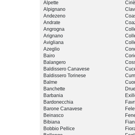
Alpette
Ciri
Alpignano
Clav
Andezeno
Coas
Andrate
Coa
Angrogna
Coll
Arignano
Coll
Avigliana
Coll
Azeglio
Con
Bairo
Cori
Balangero
Cos
Baldissero Canavese
Cuce
Baldissero Torinese
Cum
Balme
Cuo
Banchette
Drue
Barbania
Exil
Bardonecchia
Favr
Barone Canavese
Fele
Beinasco
Fene
Bibiana
Fian
Bobbio Pellice
Fior