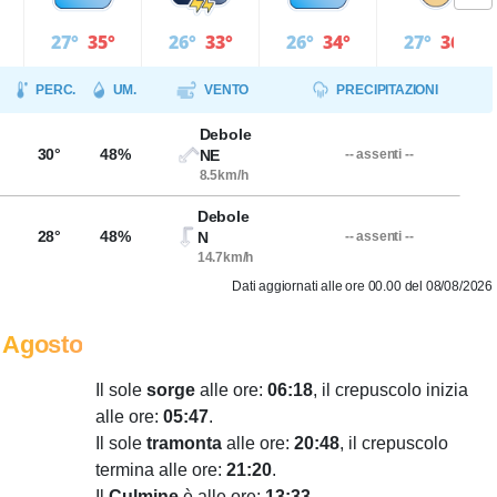
27°
35°
26°
33°
26°
34°
27°
36°
PERC.
UM.
VENTO
PRECIPITAZIONI
Debole
30°
48%
NE
-- assenti --
8.5km/h
Debole
28°
48%
N
-- assenti --
14.7km/h
Dati aggiornati alle ore 00.00 del 08/08/2026
 Agosto
Il sole
sorge
alle ore:
06:18
, il crepuscolo inizia
alle ore:
05:47
.
Il sole
tramonta
alle ore:
20:48
, il crepuscolo
termina alle ore:
21:20
.
Il
Culmine
è alle ore:
13:33
.