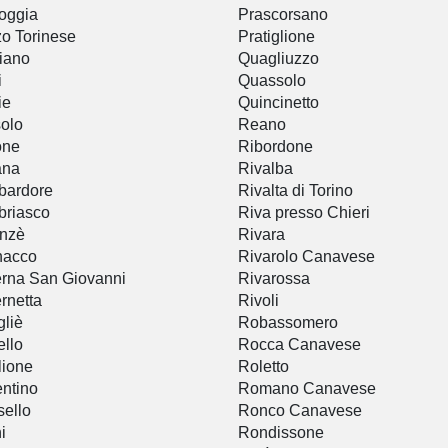
oggia
Prascorsano
o Torinese
Pratiglione
iano
Quagliuzzo
i
Quassolo
ie
Quincinetto
olo
Reano
one
Ribordone
ana
Rivalba
bardore
Rivalta di Torino
briasco
Riva presso Chieri
anzè
Rivara
nacco
Rivarolo Canavese
rna San Giovanni
Rivarossa
rnetta
Rivoli
gliè
Robassomero
llo
Rocca Canavese
ione
Roletto
ntino
Romano Canavese
ello
Ronco Canavese
i
Rondissone