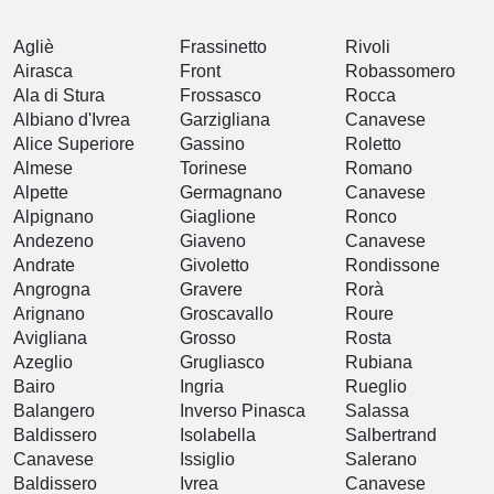
Agliè
Frassinetto
Rivoli
Airasca
Front
Robassomero
Ala di Stura
Frossasco
Rocca
Albiano d'Ivrea
Garzigliana
Canavese
Alice Superiore
Gassino
Roletto
Almese
Torinese
Romano
Alpette
Germagnano
Canavese
Alpignano
Giaglione
Ronco
Andezeno
Giaveno
Canavese
Andrate
Givoletto
Rondissone
Angrogna
Gravere
Rorà
Arignano
Groscavallo
Roure
Avigliana
Grosso
Rosta
Azeglio
Grugliasco
Rubiana
Bairo
Ingria
Rueglio
Balangero
Inverso Pinasca
Salassa
Baldissero
Isolabella
Salbertrand
Canavese
Issiglio
Salerano
Baldissero
Ivrea
Canavese