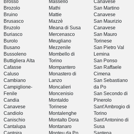
Brosso
Massello
Canavese
Brozolo
Mathi
San Martino
Bruino
Mattie
Canavese
Brusasco
Mazzè
San Maurizio
Bruzolo
Meana di Susa
Canavese
Buriasco
Mercenasco
San Mauro
Burolo
Meugliano
Torinese
Busano
Mezzenile
San Pietro Val
Bussoleno
Mombello di
Lemina
Buttigliera Alta
Torino
San Ponso
Cafasse
Mompantero
San Raffaele
Caluso
Monastero di
Cimena
Cambiano
Lanzo
San Sebastiano
Campiglione-
Moncalieri
da Po
Fenile
Moncenisio
San Secondo di
Candia
Montaldo
Pinerolo
Canavese
Torinese
Sant'Ambrogio di
Candiolo
Montalenghe
Torino
Canischio
Montalto Dora
Sant'Antonino di
Cantalupa
Montanaro
Susa
Cantoira
Monteu da Po
Santena