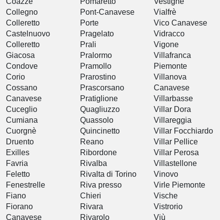
Coazze
Pomaretto
Vestignè
Collegno
Pont-Canavese
Vialfrè
Colleretto
Porte
Vico Canavese
Castelnuovo
Pragelato
Vidracco
Colleretto
Prali
Vigone
Giacosa
Pralormo
Villafranca
Condove
Pramollo
Piemonte
Corio
Prarostino
Villanova
Cossano
Prascorsano
Canavese
Canavese
Pratiglione
Villarbasse
Cuceglio
Quagliuzzo
Villar Dora
Cumiana
Quassolo
Villareggia
Cuorgnè
Quincinetto
Villar Focchiardo
Druento
Reano
Villar Pellice
Exilles
Ribordone
Villar Perosa
Favria
Rivalba
Villastellone
Feletto
Rivalta di Torino
Vinovo
Fenestrelle
Riva presso
Virle Piemonte
Fiano
Chieri
Vische
Fiorano
Rivara
Vistrorio
Canavese
Rivarolo
Viù