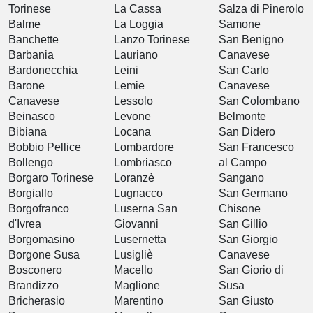
Torinese
La Cassa
Salza di Pinerolo
Balme
La Loggia
Samone
Banchette
Lanzo Torinese
San Benigno
Barbania
Lauriano
Canavese
Bardonecchia
Leini
San Carlo
Barone
Lemie
Canavese
Canavese
Lessolo
San Colombano
Beinasco
Levone
Belmonte
Bibiana
Locana
San Didero
Bobbio Pellice
Lombardore
San Francesco
Bollengo
Lombriasco
al Campo
Borgaro Torinese
Loranzè
Sangano
Borgiallo
Lugnacco
San Germano
Borgofranco
Luserna San
Chisone
d'Ivrea
Giovanni
San Gillio
Borgomasino
Lusernetta
San Giorgio
Borgone Susa
Lusigliè
Canavese
Bosconero
Macello
San Giorio di
Brandizzo
Maglione
Susa
Bricherasio
Marentino
San Giusto