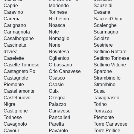
Caprie
Moriondo
Sauze di
Caravino
Torinese
Cesana
Carema
Nichelino
Sauze d'Oulx
Carignano
Noasca
Scalenghe
Carmagnola
Nole
Scarmagno
Casalborgone
Nomaglio
Sciolze
Cascinette
None
Sestriere
d'Ivrea
Novalesa
Settimo Rottaro
Caselette
Oglianico
Settimo Torinese
Caselle Torinese
Orbassano
Settimo Vittone
Castagneto Po
Orio Canavese
Sparone
Castagnole
Osasco
Strambinello
Piemonte
Osasio
Strambino
Castellamonte
Oulx
Susa
Castelnuovo
Ozegna
Tavagnasco
Nigra
Palazzo
Torino
Castiglione
Canavese
Torrazza
Torinese
Pancalieri
Piemonte
Cavagnolo
Parella
Torre Canavese
Cavour
Pavarolo
Torre Pellice