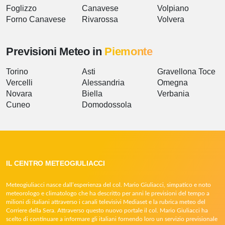
Foglizzo
Canavese
Volpiano
Forno Canavese
Rivarossa
Volvera
Previsioni Meteo in
Piemonte
Torino
Asti
Gravellona Toce
Vercelli
Alessandria
Omegna
Novara
Biella
Verbania
Cuneo
Domodossola
IL CENTRO METEOGIULIACCI
Meteogiuliacci nasce dall’esperienza del col. Mario Giuliacci, simpatico e noto
meteorologo e climatologo che ha descritto per anni le previsioni del tempo a
milioni di italiani attraverso i canali televisivi Mediaset e la rubrica meteo del
Corriere della Sera. Attraverso questo nuovo portale il col. Mario Giuliacci ha
scelto di continuare a informare gli italiani fornendo loro un servizio previsionale