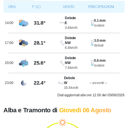
ORA
T° (C)
VENTO
PRECIPITAZIONI
Debole
0.1 mm
31.8°
14.00
E
isolate
4.6km/h
Debole
3.0 mm
28.1°
17.00
NW
deboli
6.8km/h
Debole
0.6 mm
25.6°
20.00
NW
isolate
7.6km/h
Debole
22.4°
23.00
W
-- assenti --
10.5km/h
Dati aggiornati alle ore 12.00 del 05/08/2026
Alba e Tramonto di
Giovedì 06 Agosto