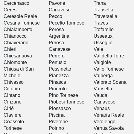
Cercenasco
Pavone
Trana
Ceres
Canavese
Trausella
Ceresole Reale
Pecco
Traversella
Cesana Torinese
Pecetto Torinese
Traves
Chialamberto
Perosa
Trofarello
Chianocco
Argentina
Usseaux
Chiaverano
Perosa
Usseglio
Chieri
Canavese
Vaie
Chiesanuova
Perrero
Val della Torre
Chiomonte
Pertusio
Valgioie
Chiusa di San
Pessinetto
Vallo Torinese
Michele
Pianezza
Valperga
Chivasso
Pinasca
Valprato Soana
Ciconio
Pinerolo
Varisella
Cintano
Pino Torinese
Vauda
Cinzano
Piobesi Torinese
Canavese
Ciriè
Piossasco
Venaus
Claviere
Piscina
Venaria Reale
Coassolo
Piverone
Verolengo
Torinese
Poirino
Verrua Savoia