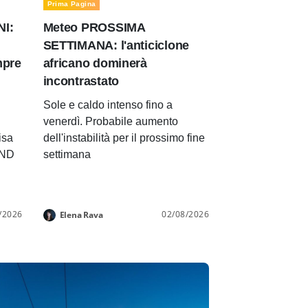
Prima Pagina
NI:
Meteo PROSSIMA
SETTIMANA: l'anticiclone
mpre
africano dominerà
incontrastato
Sole e caldo intenso fino a
venerdì. Probabile aumento
isa
dell'instabilità per il prossimo fine
END
settimana
/2026
02/08/2026
Elena Rava