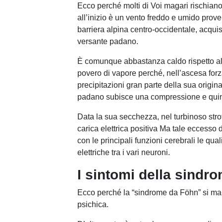
Ecco perché molti di Voi magari rischia
all’inizio è un vento freddo e umido prov
barriera alpina centro-occidentale, acquis
versante padano.
È comunque abbastanza caldo rispetto alle
povero di vapore perché, nell’ascesa forza
precipitazioni gran parte della sua origin
padano subisce una compressione e quin
Data la sua secchezza, nel turbinoso strof
carica elettrica positiva Ma tale eccesso di
con le principali funzioni cerebrali le qua
elettriche tra i vari neuroni.
I sintomi della sindr
Ecco perché la “sindrome da Föhn” si manif
psichica.