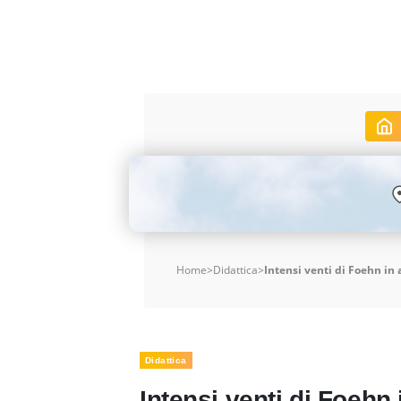
Home
>
Didattica
>
Intensi venti di Foehn in
Didattica
Intensi venti di Foehn