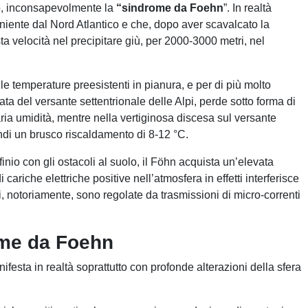
no, inconsapevolmente la
“sindrome da Foehn
”. In realtà
eniente dal Nord Atlantico e che, dopo aver scavalcato la
ta velocità nel precipitare giù, per 2000-3000 metri, nel
 temperature preesistenti in pianura, e per di più molto
ta del versante settentrionale delle Alpi, perde sotto forma di
aria umidità, mentre nella vertiginosa discesa sul versante
di un brusco riscaldamento di 8-12 °C.
inio con gli ostacoli al suolo, il Föhn acquista un’elevata
 cariche elettriche positive nell’atmosfera in effetti interferisce
li, notoriamente, sono regolate da trasmissioni di micro-correnti
ome da Foehn
esta in realtà soprattutto con profonde alterazioni della sfera