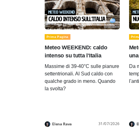
Prima Pagina
Prim
Meteo WEEKEND: caldo
Met
intenso su tutta l'Italia
una
Massime di 39-40°C sulle pianure
Da m
settentrionali. Al Sud caldo con
temp
qualche grado in meno. Quando
l'an
la svolta?
31/07/2026
Elena Rava
E