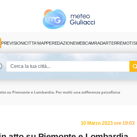
PREVISIONI
CITTA'
MAPPE
REDAZIONE
TERREMOTI
S
WEBCAM
RADAR
 atto su Piemonte e Lombardia. Per molti una sofferenza psicofisica
10 Marzo 2023 ore 19:03
 in atto su Piemonte e Lombardia.