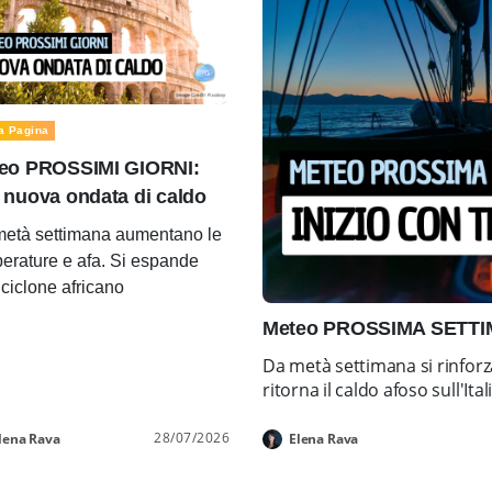
a Pagina
eo PROSSIMI GIORNI:
 nuova ondata di caldo
età settimana aumentano le
erature e afa. Si espande
ticiclone africano
Meteo PROSSIMA SETTIMA
Da metà settimana si rinforz
ritorna il caldo afoso sull'Ital
28/07/2026
lena Rava
Elena Rava