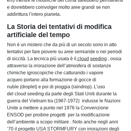
km) mentre le modifiche del clima sarebbero permanenti
e dovrebbero coinvolger molto aree grandi se non
addirittura l’intero pianeta.
La Storia dei tentativi di modifica
artificiale del tempo
Non è un mistero che da più di un secolo sono in atto
tentativi per fare piovere su aree semiaride o nei periodi
di siccità. La tecnica più usata è il
cloud
seeding
, ossia
attraverso la irrorazione dell’atmosfera di sostanze
chimiche igroscopiche che catturando i vapore
acqueo portano alla formazione di gocce di
nubìe (droplet) e poi di pioggia (raindrop). L’uso
del cloud seeding da parte degli Stati Uniti durante la
guerra del Vietnam tra (1967-1972) indusse le Nazioni
Unite a mettere a punto nel 1976 la Convenzione
ENSOD per proibire progetti per la modificazione
dell’ambiente a scopo militare . Noto anche negli anni
’70 il progetto USA STORMFURY con irrorazioni degli