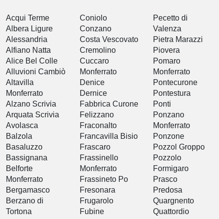
Acqui Terme
Coniolo
Pecetto di
Albera Ligure
Conzano
Valenza
Alessandria
Costa Vescovato
Pietra Marazzi
Alfiano Natta
Cremolino
Piovera
Alice Bel Colle
Cuccaro
Pomaro
Alluvioni Cambiò
Monferrato
Monferrato
Altavilla
Denice
Pontecurone
Monferrato
Dernice
Pontestura
Alzano Scrivia
Fabbrica Curone
Ponti
Arquata Scrivia
Felizzano
Ponzano
Avolasca
Fraconalto
Monferrato
Balzola
Francavilla Bisio
Ponzone
Basaluzzo
Frascaro
Pozzol Groppo
Bassignana
Frassinello
Pozzolo
Belforte
Monferrato
Formigaro
Monferrato
Frassineto Po
Prasco
Bergamasco
Fresonara
Predosa
Berzano di
Frugarolo
Quargnento
Tortona
Fubine
Quattordio