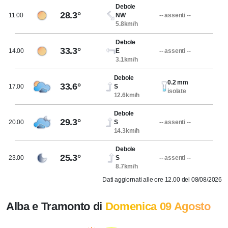
Debole
28.3°
11.00
NW
-- assenti --
5.8km/h
Debole
33.3°
14.00
E
-- assenti --
3.1km/h
Debole
0.2 mm
33.6°
17.00
S
isolate
12.6km/h
Debole
29.3°
20.00
S
-- assenti --
14.3km/h
Debole
25.3°
23.00
S
-- assenti --
8.7km/h
Dati aggiornati alle ore 12.00 del 08/08/2026
Alba e Tramonto di
Domenica 09 Agosto