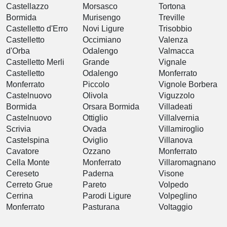
Castellazzo
Morsasco
Tortona
Bormida
Murisengo
Treville
Castelletto d'Erro
Novi Ligure
Trisobbio
Castelletto
Occimiano
Valenza
d'Orba
Odalengo
Valmacca
Castelletto Merli
Grande
Vignale
Castelletto
Odalengo
Monferrato
Monferrato
Piccolo
Vignole Borbera
Castelnuovo
Olivola
Viguzzolo
Bormida
Orsara Bormida
Villadeati
Castelnuovo
Ottiglio
Villalvernia
Scrivia
Ovada
Villamiroglio
Castelspina
Oviglio
Villanova
Cavatore
Ozzano
Monferrato
Cella Monte
Monferrato
Villaromagnano
Cereseto
Paderna
Visone
Cerreto Grue
Pareto
Volpedo
Cerrina
Parodi Ligure
Volpeglino
Monferrato
Pasturana
Voltaggio