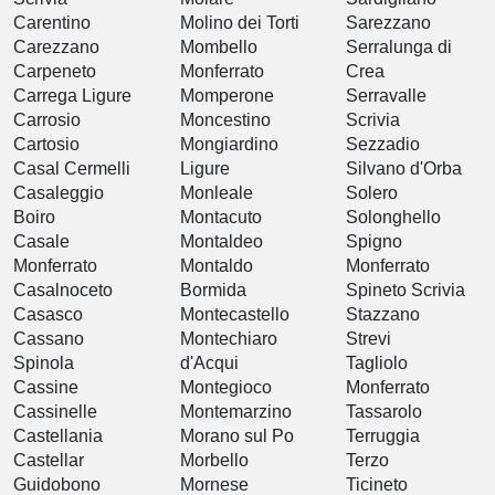
Carentino
Molino dei Torti
Sarezzano
Carezzano
Mombello
Serralunga di
Carpeneto
Monferrato
Crea
Carrega Ligure
Momperone
Serravalle
Carrosio
Moncestino
Scrivia
Cartosio
Mongiardino
Sezzadio
Casal Cermelli
Ligure
Silvano d'Orba
Casaleggio
Monleale
Solero
Boiro
Montacuto
Solonghello
Casale
Montaldeo
Spigno
Monferrato
Montaldo
Monferrato
Casalnoceto
Bormida
Spineto Scrivia
Casasco
Montecastello
Stazzano
Cassano
Montechiaro
Strevi
Spinola
d'Acqui
Tagliolo
Cassine
Montegioco
Monferrato
Cassinelle
Montemarzino
Tassarolo
Castellania
Morano sul Po
Terruggia
Castellar
Morbello
Terzo
Guidobono
Mornese
Ticineto