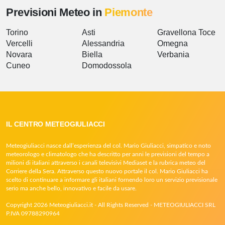
Previsioni Meteo in
Piemonte
Torino
Asti
Gravellona Toce
Vercelli
Alessandria
Omegna
Novara
Biella
Verbania
Cuneo
Domodossola
IL CENTRO METEOGIULIACCI
Meteogiuliacci nasce dall’esperienza del col. Mario Giuliacci, simpatico e noto
meteorologo e climatologo che ha descritto per anni le previsioni del tempo a
milioni di italiani attraverso i canali televisivi Mediaset e la rubrica meteo del
Corriere della Sera. Attraverso questo nuovo portale il col. Mario Giuliacci ha
scelto di continuare a informare gli italiani fornendo loro un servizio previsionale
serio ma anche bello, innovativo e facile da usare.
Copyright 2026 Meteogiuliacci.it - All Rights Reserved - METEOGIULIACCI SRL
P.IVA 09788290964