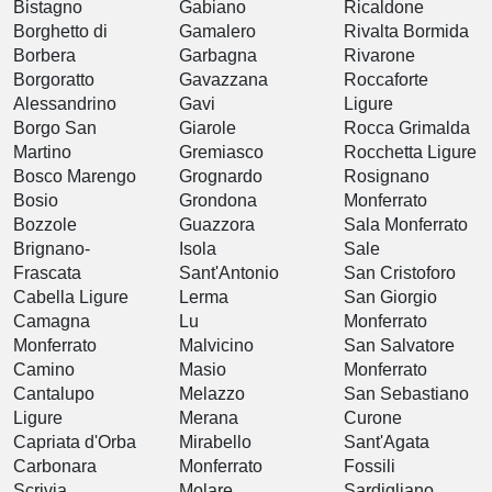
Bistagno
Gabiano
Ricaldone
Borghetto di
Gamalero
Rivalta Bormida
Borbera
Garbagna
Rivarone
Borgoratto
Gavazzana
Roccaforte
Alessandrino
Gavi
Ligure
Borgo San
Giarole
Rocca Grimalda
Martino
Gremiasco
Rocchetta Ligure
Bosco Marengo
Grognardo
Rosignano
Bosio
Grondona
Monferrato
Bozzole
Guazzora
Sala Monferrato
Brignano-
Isola
Sale
Frascata
Sant'Antonio
San Cristoforo
Cabella Ligure
Lerma
San Giorgio
Camagna
Lu
Monferrato
Monferrato
Malvicino
San Salvatore
Camino
Masio
Monferrato
Cantalupo
Melazzo
San Sebastiano
Ligure
Merana
Curone
Capriata d'Orba
Mirabello
Sant'Agata
Carbonara
Monferrato
Fossili
Scrivia
Molare
Sardigliano