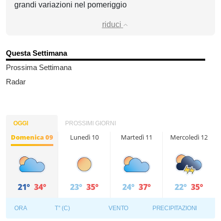
grandi variazioni nel pomeriggio
riduci
Questa Settimana
Prossima Settimana
Radar
OGGI
PROSSIMI GIORNI
Domenica 09
Lunedì 10
Martedì 11
Mercoledì 12
21°
34°
23°
35°
24°
37°
22°
35°
ORA
T° (C)
VENTO
PRECIPITAZIONI