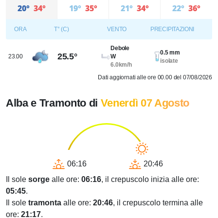
20°
34°
19°
35°
21°
34°
22°
36°
ORA
T° (C)
VENTO
PRECIPITAZIONI
Debole
0.5 mm
25.5°
23.00
W
isolate
6.0km/h
Dati aggiornati alle ore 00.00 del 07/08/2026
Alba e Tramonto di
Venerdì 07 Agosto
06:16
20:46
Il sole
sorge
alle ore:
06:16
, il crepuscolo inizia alle ore:
05:45
.
Il sole
tramonta
alle ore:
20:46
, il crepuscolo termina alle
ore:
21:17
.