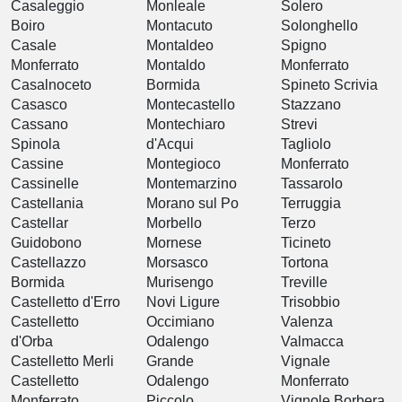
Casaleggio
Monleale
Solero
Boiro
Montacuto
Solonghello
Casale
Montaldeo
Spigno
Monferrato
Montaldo
Monferrato
Casalnoceto
Bormida
Spineto Scrivia
Casasco
Montecastello
Stazzano
Cassano
Montechiaro
Strevi
Spinola
d'Acqui
Tagliolo
Cassine
Montegioco
Monferrato
Cassinelle
Montemarzino
Tassarolo
Castellania
Morano sul Po
Terruggia
Castellar
Morbello
Terzo
Guidobono
Mornese
Ticineto
Castellazzo
Morsasco
Tortona
Bormida
Murisengo
Treville
Castelletto d'Erro
Novi Ligure
Trisobbio
Castelletto
Occimiano
Valenza
d'Orba
Odalengo
Valmacca
Castelletto Merli
Grande
Vignale
Castelletto
Odalengo
Monferrato
Monferrato
Piccolo
Vignole Borbera