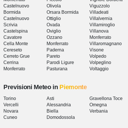
Castelnuovo
Olivola
Viguzzolo
Bormida
Orsara Bormida
Villadeati
Castelnuovo
Ottiglio
Villalvernia
Scrivia
Ovada
Villamiroglio
Castelspina
Oviglio
Villanova
Cavatore
Ozzano
Monferrato
Cella Monte
Monferrato
Villaromagnano
Cereseto
Paderna
Visone
Cerreto Grue
Pareto
Volpedo
Cerrina
Parodi Ligure
Volpeglino
Monferrato
Pasturana
Voltaggio
Previsioni Meteo in
Piemonte
Torino
Asti
Gravellona Toce
Vercelli
Alessandria
Omegna
Novara
Biella
Verbania
Cuneo
Domodossola