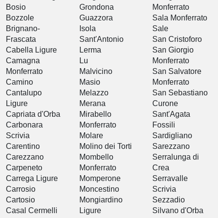
Bosio
Grondona
Monferrato
Bozzole
Guazzora
Sala Monferrato
Brignano-
Isola
Sale
Frascata
Sant'Antonio
San Cristoforo
Cabella Ligure
Lerma
San Giorgio
Camagna
Lu
Monferrato
Monferrato
Malvicino
San Salvatore
Camino
Masio
Monferrato
Cantalupo
Melazzo
San Sebastiano
Ligure
Merana
Curone
Capriata d'Orba
Mirabello
Sant'Agata
Carbonara
Monferrato
Fossili
Scrivia
Molare
Sardigliano
Carentino
Molino dei Torti
Sarezzano
Carezzano
Mombello
Serralunga di
Carpeneto
Monferrato
Crea
Carrega Ligure
Momperone
Serravalle
Carrosio
Moncestino
Scrivia
Cartosio
Mongiardino
Sezzadio
Casal Cermelli
Ligure
Silvano d'Orba