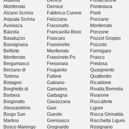
Altavilla
Denice
Pontecurone
Monferrato
Dernice
Pontestura
Alzano Scrivia
Fabbrica Curone
Ponti
Arquata Scrivia
Felizzano
Ponzano
Avolasca
Fraconalto
Monferrato
Balzola
Francavilla Bisio
Ponzone
Basaluzzo
Frascaro
Pozzol Groppo
Bassignana
Frassinello
Pozzolo
Belforte
Monferrato
Formigaro
Monferrato
Frassineto Po
Prasco
Bergamasco
Fresonara
Predosa
Berzano di
Frugarolo
Quargnento
Tortona
Fubine
Quattordio
Bistagno
Gabiano
Ricaldone
Borghetto di
Gamalero
Rivalta Bormida
Borbera
Garbagna
Rivarone
Borgoratto
Gavazzana
Roccaforte
Alessandrino
Gavi
Ligure
Borgo San
Giarole
Rocca Grimalda
Martino
Gremiasco
Rocchetta Ligure
Bosco Marengo
Grognardo
Rosignano