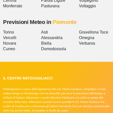
Cerrina
Parodi Ligure
Volpeglino
Monferrato
Pasturana
Voltaggio
Previsioni Meteo in
Piemonte
Torino
Asti
Gravellona Toce
Vercelli
Alessandria
Omegna
Novara
Biella
Verbania
Cuneo
Domodossola
IL CENTRO METEOGIULIACCI
Meteogiuliacci nasce dall’esperienza del col. Mario Giuliacci, simpatico e noto
meteorologo e climatologo che ha descritto per anni le previsioni del tempo a
milioni di italiani attraverso i canali televisivi Mediaset e la rubrica meteo del
Corriere della Sera. Attraverso questo nuovo portale il col. Mario Giuliacci ha
scelto di continuare a informare gli italiani fornendo loro un servizio previsionale
serio ma anche bello, innovativo e facile da usare.