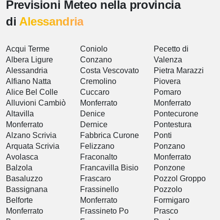
Previsioni Meteo nella provincia
di
Alessandria
Acqui Terme
Coniolo
Pecetto di
Albera Ligure
Conzano
Valenza
Alessandria
Costa Vescovato
Pietra Marazzi
Alfiano Natta
Cremolino
Piovera
Alice Bel Colle
Cuccaro
Pomaro
Alluvioni Cambiò
Monferrato
Monferrato
Altavilla
Denice
Pontecurone
Monferrato
Dernice
Pontestura
Alzano Scrivia
Fabbrica Curone
Ponti
Arquata Scrivia
Felizzano
Ponzano
Avolasca
Fraconalto
Monferrato
Balzola
Francavilla Bisio
Ponzone
Basaluzzo
Frascaro
Pozzol Groppo
Bassignana
Frassinello
Pozzolo
Belforte
Monferrato
Formigaro
Monferrato
Frassineto Po
Prasco