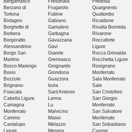
Bergamasco
Fresonara
Predosa
Berzano di
Frugarolo
Quargnento
Tortona
Fubine
Quattordio
Bistagno
Gabiano
Ricaldone
Borghetto di
Gamalero
Rivalta Bormida
Borbera
Garbagna
Rivarone
Borgoratto
Gavazzana
Roccaforte
Alessandrino
Gavi
Ligure
Borgo San
Giarole
Rocca Grimalda
Martino
Gremiasco
Rocchetta Ligure
Bosco Marengo
Grognardo
Rosignano
Bosio
Grondona
Monferrato
Bozzole
Guazzora
Sala Monferrato
Brignano-
Isola
Sale
Frascata
Sant'Antonio
San Cristoforo
Cabella Ligure
Lerma
San Giorgio
Camagna
Lu
Monferrato
Monferrato
Malvicino
San Salvatore
Camino
Masio
Monferrato
Cantalupo
Melazzo
San Sebastiano
Ligure
Merana
Curone