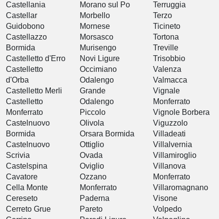
Castellania
Morano sul Po
Terruggia
Castellar
Morbello
Terzo
Guidobono
Mornese
Ticineto
Castellazzo
Morsasco
Tortona
Bormida
Murisengo
Treville
Castelletto d'Erro
Novi Ligure
Trisobbio
Castelletto
Occimiano
Valenza
d'Orba
Odalengo
Valmacca
Castelletto Merli
Grande
Vignale
Castelletto
Odalengo
Monferrato
Monferrato
Piccolo
Vignole Borbera
Castelnuovo
Olivola
Viguzzolo
Bormida
Orsara Bormida
Villadeati
Castelnuovo
Ottiglio
Villalvernia
Scrivia
Ovada
Villamiroglio
Castelspina
Oviglio
Villanova
Cavatore
Ozzano
Monferrato
Cella Monte
Monferrato
Villaromagnano
Cereseto
Paderna
Visone
Cerreto Grue
Pareto
Volpedo