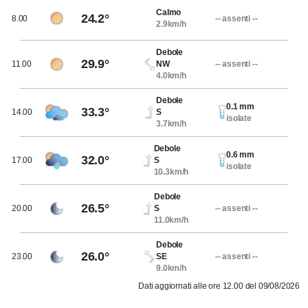
Calmo
24.2°
8.00
-- assenti --
2.9km/h
Debole
29.9°
11.00
NW
-- assenti --
4.0km/h
Debole
0.1 mm
33.3°
14.00
S
isolate
3.7km/h
Debole
0.6 mm
32.0°
17.00
S
isolate
10.3km/h
Debole
26.5°
20.00
S
-- assenti --
11.0km/h
Debole
26.0°
23.00
SE
-- assenti --
9.0km/h
Dati aggiornati alle ore 12.00 del 09/08/2026