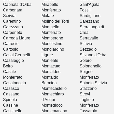
Capriata d'Orba
Mirabello
Sant'Agata
Carbonara
Monferrato
Fossili
Scrivia
Molare
Sardigliano
Carentino
Molino dei Torti
Sarezzano
Carezzano
Mombello
Serralunga di
Carpeneto
Monferrato
Crea
Carrega Ligure
Momperone
Serravalle
Carrosio
Moncestino
Scrivia
Cartosio
Mongiardino
Sezzadio
Casal Cermelli
Ligure
Silvano d'Orba
Casaleggio
Monleale
Solero
Boiro
Montacuto
Solonghello
Casale
Montaldeo
Spigno
Monferrato
Montaldo
Monferrato
Casalnoceto
Bormida
Spineto Scrivia
Casasco
Montecastello
Stazzano
Cassano
Montechiaro
Strevi
Spinola
d'Acqui
Tagliolo
Cassine
Montegioco
Monferrato
Cassinelle
Montemarzino
Tassarolo