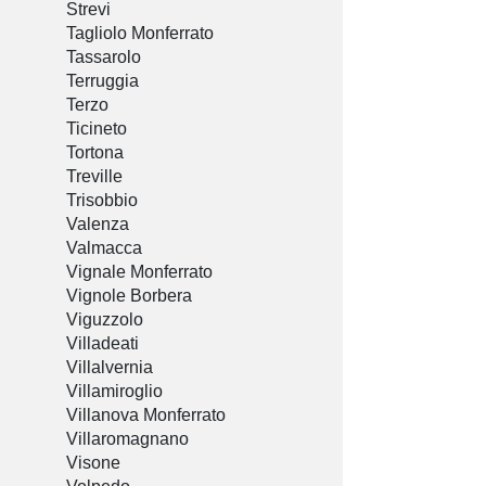
Strevi
Tagliolo Monferrato
Tassarolo
Terruggia
Terzo
Ticineto
Tortona
Treville
Trisobbio
Valenza
Valmacca
Vignale Monferrato
Vignole Borbera
Viguzzolo
Villadeati
Villalvernia
Villamiroglio
Villanova Monferrato
Villaromagnano
Visone