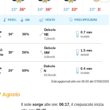
23°
36°
24°
36°
23°
33°
23°
35°
PERC.
UM.
VENTO
PRECIPITAZIONI
Debole
e
0.7 mm
34°
36%
NE
e
isolate
7.2km/h
Debole
li
1.5 mm
30°
56%
NW
ite
deboli
5.8km/h
Debole
e
0.4 mm
24°
69%
N
e
isolate
30.5km/h
Dati aggiornati alle ore 00.00 del 07/08/2026
7 Agosto
Il sole
sorge
alle ore:
06:17
, il crepuscolo inizia