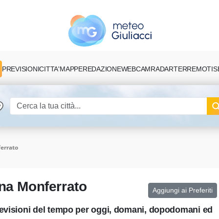
PREVISIONI
CITTA'
MAPPE
REDAZIONE
TERREMOTI
S
WEBCAM
RADAR
errato
ina Monferrato
Aggiungi ai Preferiti
revisioni del tempo per oggi, domani, dopodomani ed