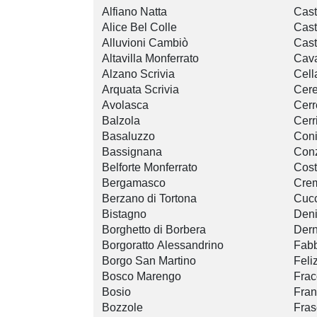
Alfiano Natta
Cast
Alice Bel Colle
Cast
Alluvioni Cambiò
Cast
Altavilla Monferrato
Cava
Alzano Scrivia
Cell
Arquata Scrivia
Cere
Avolasca
Cerr
Balzola
Cerr
Basaluzzo
Coni
Bassignana
Con
Belforte Monferrato
Cost
Bergamasco
Crem
Berzano di Tortona
Cucc
Bistagno
Den
Borghetto di Borbera
Dern
Borgoratto Alessandrino
Fabb
Borgo San Martino
Feli
Bosco Marengo
Frac
Bosio
Fran
Bozzole
Fras