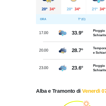
20°
34°
20°
34°
21°
34°
ORA
T° (C)
Pioggia 
33.9°
17.00
Schiarit
Tempora
28.7°
20.00
e Schiar
Pioggia 
23.6°
23.00
Schiarit
Alba e Tramonto di
Venerdì 0