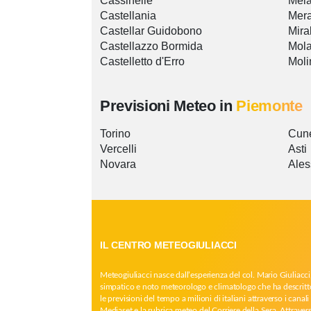
Cassinelle
Mel
Castellania
Mer
Castellar Guidobono
Mira
Castellazzo Bormida
Mola
Castelletto d'Erro
Moli
Previsioni Meteo in
Piemonte
Torino
Cun
Vercelli
Asti
Novara
Ales
IL CENTRO METEOGIULIACCI
Meteogiuliacci nasce dall’esperienza del col. Mario Giuliacci
simpatico e noto meteorologo e climatologo che ha descritt
le previsioni del tempo a milioni di italiani attraverso i canali 
Mediaset e la rubrica meteo del Corriere della Sera. Attrave