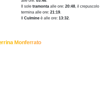
alle ore:
05:46
.
Il sole
tramonta
alle ore:
20:48
, il crepuscolo
termina alle ore:
21:19
.
Il
Culmine
è alle ore:
13:32
.
rrina Monferrato