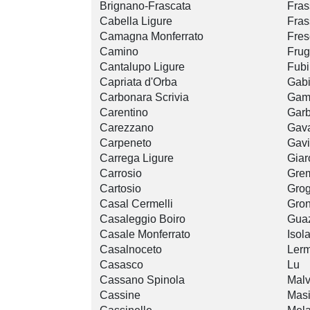
Brignano-Frascata
Fras
Cabella Ligure
Fras
Camagna Monferrato
Fres
Camino
Frug
Cantalupo Ligure
Fub
Capriata d'Orba
Gab
Carbonara Scrivia
Gam
Carentino
Gar
Carezzano
Gav
Carpeneto
Gavi
Carrega Ligure
Giar
Carrosio
Gre
Cartosio
Gro
Casal Cermelli
Gro
Casaleggio Boiro
Gua
Casale Monferrato
Isol
Casalnoceto
Ler
Casasco
Lu
Cassano Spinola
Malv
Cassine
Mas