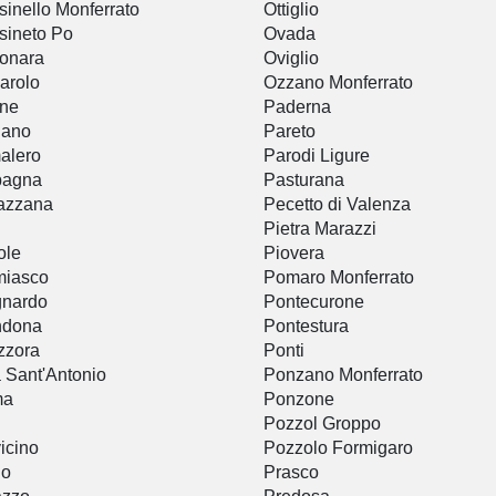
sinello Monferrato
Ottiglio
sineto Po
Ovada
onara
Oviglio
arolo
Ozzano Monferrato
ine
Paderna
iano
Pareto
alero
Parodi Ligure
bagna
Pasturana
azzana
Pecetto di Valenza
Pietra Marazzi
ole
Piovera
miasco
Pomaro Monferrato
gnardo
Pontecurone
ndona
Pontestura
zzora
Ponti
a Sant'Antonio
Ponzano Monferrato
ma
Ponzone
Pozzol Groppo
icino
Pozzolo Formigaro
io
Prasco