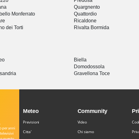
azzo
Predosa
ana
Quargnento
bello Monferrato
Quattordio
re
Ricaldone
no dei Torti
Rivalta Bormida
eo
Biella
Domodossola
sandria
Gravellona Toce
Meteo
Community
Pr
Previsioni
Video
Cook
,
o per anni
Citta'
Chi siamo
Priv
televisivi
rso questo