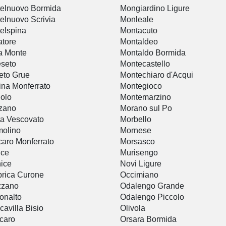
elnuovo Bormida
Mongiardino Ligure
elnuovo Scrivia
Monleale
elspina
Montacuto
tore
Montaldeo
a Monte
Montaldo Bormida
seto
Montecastello
eto Grue
Montechiaro d'Acqui
ina Monferrato
Montegioco
olo
Montemarzino
zano
Morano sul Po
a Vescovato
Morbello
olino
Mornese
aro Monferrato
Morsasco
ice
Murisengo
ice
Novi Ligure
rica Curone
Occimiano
zzano
Odalengo Grande
onalto
Odalengo Piccolo
cavilla Bisio
Olivola
caro
Orsara Bormida