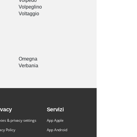
Volpedo
Volpeglino
Voltaggio
Omegna
Verbania
ivacy
Servizi
ies & privacy settings
App Apple
acy Policy
App Android