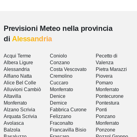
Previsioni Meteo nella provincia
di
Alessandria
Acqui Terme
Coniolo
Pecetto di
Albera Ligure
Conzano
Valenza
Alessandria
Costa Vescovato
Pietra Marazzi
Alfiano Natta
Cremolino
Piovera
Alice Bel Colle
Cuccaro
Pomaro
Alluvioni Cambiò
Monferrato
Monferrato
Altavilla
Denice
Pontecurone
Monferrato
Dernice
Pontestura
Alzano Scrivia
Fabbrica Curone
Ponti
Arquata Scrivia
Felizzano
Ponzano
Avolasca
Fraconalto
Monferrato
Balzola
Francavilla Bisio
Ponzone
Basaluzzo
Frascaro
Pozzol Groppo