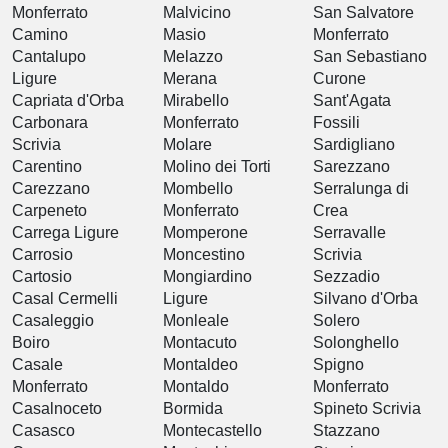
Monferrato
Malvicino
San Salvatore
Camino
Masio
Monferrato
Cantalupo
Melazzo
San Sebastiano
Ligure
Merana
Curone
Capriata d'Orba
Mirabello
Sant'Agata
Carbonara
Monferrato
Fossili
Scrivia
Molare
Sardigliano
Carentino
Molino dei Torti
Sarezzano
Carezzano
Mombello
Serralunga di
Carpeneto
Monferrato
Crea
Carrega Ligure
Momperone
Serravalle
Carrosio
Moncestino
Scrivia
Cartosio
Mongiardino
Sezzadio
Casal Cermelli
Ligure
Silvano d'Orba
Casaleggio
Monleale
Solero
Boiro
Montacuto
Solonghello
Casale
Montaldeo
Spigno
Monferrato
Montaldo
Monferrato
Casalnoceto
Bormida
Spineto Scrivia
Casasco
Montecastello
Stazzano