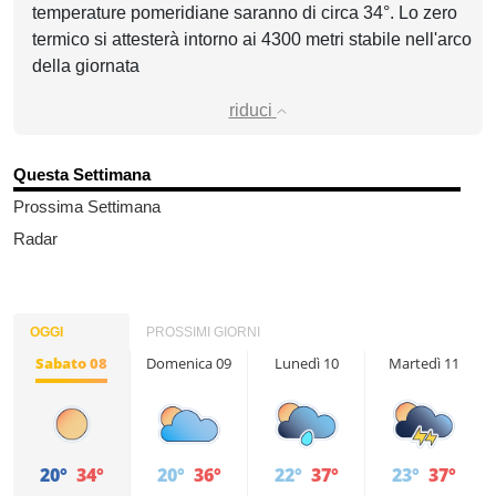
temperature pomeridiane saranno di circa 34°. Lo zero
termico si attesterà intorno ai 4300 metri stabile nell'arco
della giornata
riduci
Questa Settimana
Prossima Settimana
Radar
OGGI
PROSSIMI GIORNI
Sabato 08
Domenica 09
Lunedì 10
Martedì 11
20°
34°
20°
36°
22°
37°
23°
37°