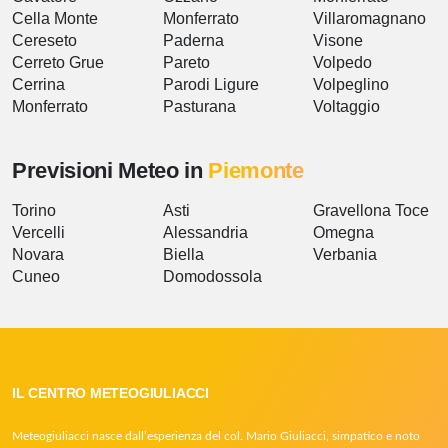
Cella Monte
Monferrato
Villaromagnano
Cereseto
Paderna
Visone
Cerreto Grue
Pareto
Volpedo
Cerrina
Parodi Ligure
Volpeglino
Monferrato
Pasturana
Voltaggio
Previsioni Meteo in
Piemonte
Torino
Asti
Gravellona Toce
Vercelli
Alessandria
Omegna
Novara
Biella
Verbania
Cuneo
Domodossola
IL CENTRO METEOGIULIACCI
Meteogiuliacci nasce dall’esperienza del col. Mario Giuliacci, simpatico e noto