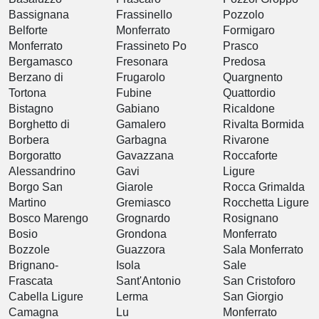
Bassignana
Frassinello
Pozzolo
Belforte
Monferrato
Formigaro
Monferrato
Frassineto Po
Prasco
Bergamasco
Fresonara
Predosa
Berzano di
Frugarolo
Quargnento
Tortona
Fubine
Quattordio
Bistagno
Gabiano
Ricaldone
Borghetto di
Gamalero
Rivalta Bormida
Borbera
Garbagna
Rivarone
Borgoratto
Gavazzana
Roccaforte
Alessandrino
Gavi
Ligure
Borgo San
Giarole
Rocca Grimalda
Martino
Gremiasco
Rocchetta Ligure
Bosco Marengo
Grognardo
Rosignano
Bosio
Grondona
Monferrato
Bozzole
Guazzora
Sala Monferrato
Brignano-
Isola
Sale
Frascata
Sant'Antonio
San Cristoforo
Cabella Ligure
Lerma
San Giorgio
Camagna
Lu
Monferrato