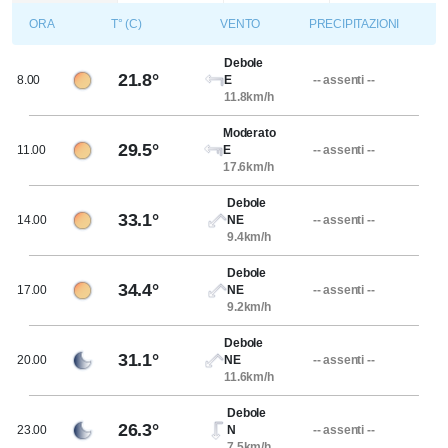
ORA
T° (C)
VENTO
PRECIPITAZIONI
Debole
21.8°
8.00
E
-- assenti --
11.8km/h
Moderato
29.5°
11.00
E
-- assenti --
17.6km/h
Debole
33.1°
14.00
NE
-- assenti --
9.4km/h
Debole
34.4°
17.00
NE
-- assenti --
9.2km/h
Debole
31.1°
20.00
NE
-- assenti --
11.6km/h
Debole
26.3°
23.00
N
-- assenti --
7.5km/h