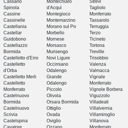
Cassano
Montechiaro
Strevi
Spinola
d'Acqui
Tagliolo
Cassine
Montegioco
Monferrato
Cassinelle
Montemarzino
Tassarolo
Castellania
Morano sul Po
Terruggia
Castellar
Morbello
Terzo
Guidobono
Mornese
Ticineto
Castellazzo
Morsasco
Tortona
Bormida
Murisengo
Treville
Castelletto d'Erro
Novi Ligure
Trisobbio
Castelletto
Occimiano
Valenza
d'Orba
Odalengo
Valmacca
Castelletto Merli
Grande
Vignale
Castelletto
Odalengo
Monferrato
Monferrato
Piccolo
Vignole Borbera
Castelnuovo
Olivola
Viguzzolo
Bormida
Orsara Bormida
Villadeati
Castelnuovo
Ottiglio
Villalvernia
Scrivia
Ovada
Villamiroglio
Castelspina
Oviglio
Villanova
Cavatore
Ozzano
Monferrato