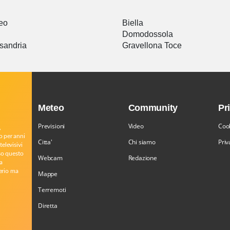
eo
Biella
Domodossola
sandria
Gravellona Toce
Meteo
Community
Pr
Previsioni
Video
Cook
,
o per anni
Citta'
Chi siamo
Priv
televisivi
rso questo
Webcam
Redazione
a
serio ma
Mappe
Terremoti
Diretta