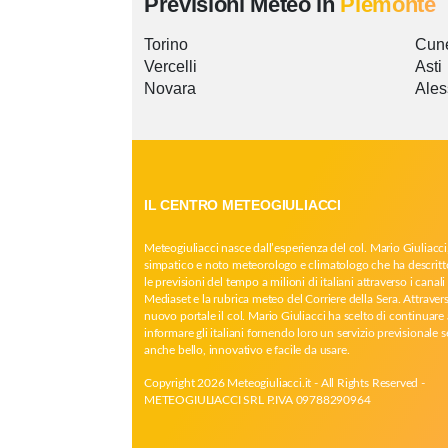
Previsioni Meteo in
Piemonte
Torino
Cun
Vercelli
Asti
Novara
Ales
IL CENTRO METEOGIULIACCI
Meteogiuliacci nasce dall’esperienza del col. Mario Giuliacci
simpatico e noto meteorologo e climatologo che ha descritt
le previsioni del tempo a milioni di italiani attraverso i canali 
Mediaset e la rubrica meteo del Corriere della Sera. Attrave
nuovo portale il col. Mario Giuliacci ha scelto di continuare 
informare gli italiani fornendo loro un servizio previsionale 
anche bello, innovativo e facile da usare.
Copyright 2026 Meteogiuliacci.it - All Rights Reserved -
METEOGIULIACCI SRL P.IVA 09788290964