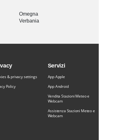
Omegna
Verbania
ivacy
Servizi
ies & privacy settings
App Apple
acy Policy
App Android
Vendita Stazioni Meteo e
Webcam
Assistenza Stazioni Meteo e
Webcam