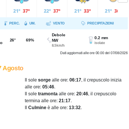
21°
37°
22°
37°
21°
33°
21°
36°
PERC.
UM.
VENTO
PRECIPITAZIONI
Debole
0.2 mm
26°
69%
NW
so
isolate
8.5km/h
Dati aggiornati alle ore 00.00 del 07/08/2026
7 Agosto
Il sole
sorge
alle ore:
06:17
, il crepuscolo inizia
alle ore:
05:46
.
Il sole
tramonta
alle ore:
20:46
, il crepuscolo
termina alle ore:
21:17
.
Il
Culmine
è alle ore:
13:32
.