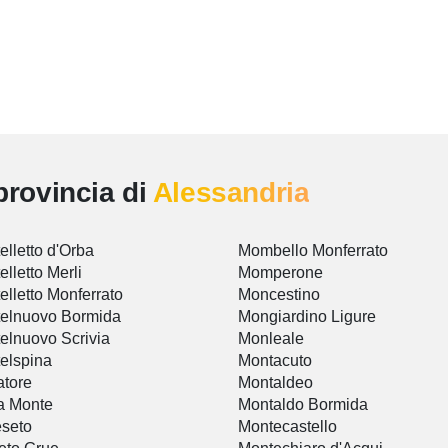
provincia di
Alessandria
elletto d'Orba
Mombello Monferrato
elletto Merli
Momperone
elletto Monferrato
Moncestino
elnuovo Bormida
Mongiardino Ligure
elnuovo Scrivia
Monleale
elspina
Montacuto
tore
Montaldeo
a Monte
Montaldo Bormida
seto
Montecastello