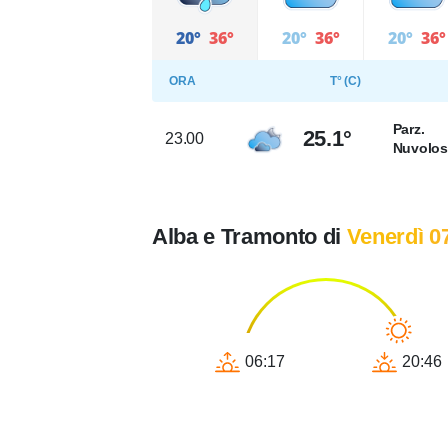
20°
36°
20°
36°
20°
36°
ORA
T° (C)
Parz.
25.1°
23.00
Nuvolo
Alba e Tramonto di
Venerdì 0
06:17
20:46