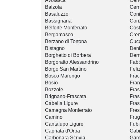
Avolasca
Cerr
Balzola
Cerr
Basaluzzo
Coni
Bassignana
Con
Belforte Monferrato
Cost
Bergamasco
Crem
Berzano di Tortona
Cucc
Bistagno
Den
Borghetto di Borbera
Dern
Borgoratto Alessandrino
Fabb
Borgo San Martino
Feli
Bosco Marengo
Frac
Bosio
Fran
Bozzole
Fras
Brignano-Frascata
Fras
Cabella Ligure
Fras
Camagna Monferrato
Fres
Camino
Frug
Cantalupo Ligure
Fub
Capriata d'Orba
Gab
Carbonara Scrivia
Gam