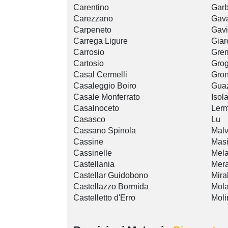
Carentino
Gar
Carezzano
Gav
Carpeneto
Gavi
Carrega Ligure
Giar
Carrosio
Gre
Cartosio
Gro
Casal Cermelli
Gro
Casaleggio Boiro
Gua
Casale Monferrato
Isol
Casalnoceto
Ler
Casasco
Lu
Cassano Spinola
Malv
Cassine
Mas
Cassinelle
Mel
Castellania
Mer
Castellar Guidobono
Mira
Castellazzo Bormida
Mola
Castelletto d'Erro
Moli