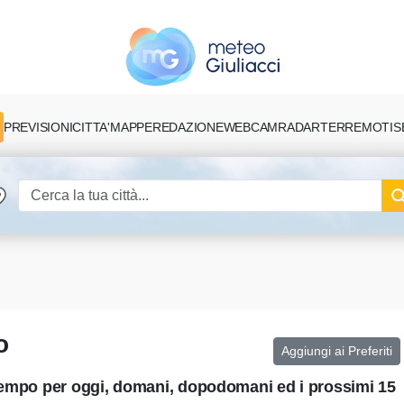
PREVISIONI
CITTA'
MAPPE
REDAZIONE
TERREMOTI
S
WEBCAM
RADAR
o
Aggiungi ai Preferiti
 tempo per oggi, domani, dopodomani ed i prossimi 15