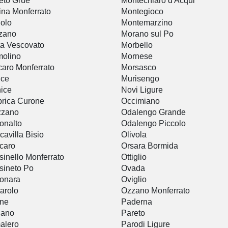
eto Grue
Montechiaro d'Acqui
ina Monferrato
Montegioco
olo
Montemarzino
zano
Morano sul Po
a Vescovato
Morbello
olino
Mornese
aro Monferrato
Morsasco
ice
Murisengo
ice
Novi Ligure
rica Curone
Occimiano
zzano
Odalengo Grande
onalto
Odalengo Piccolo
cavilla Bisio
Olivola
caro
Orsara Bormida
sinello Monferrato
Ottiglio
sineto Po
Ovada
onara
Oviglio
arolo
Ozzano Monferrato
ine
Paderna
iano
Pareto
alero
Parodi Ligure