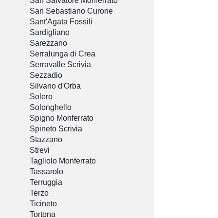
San Salvatore Monferrato
San Sebastiano Curone
Sant'Agata Fossili
Sardigliano
Sarezzano
Serralunga di Crea
Serravalle Scrivia
Sezzadio
Silvano d'Orba
Solero
Solonghello
Spigno Monferrato
Spineto Scrivia
Stazzano
Strevi
Tagliolo Monferrato
Tassarolo
Terruggia
Terzo
Ticineto
Tortona