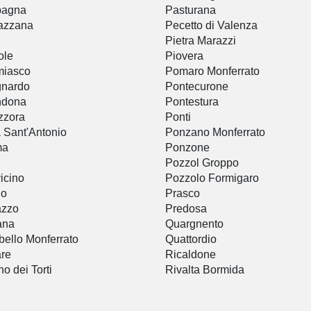
bagna
Pasturana
azzana
Pecetto di Valenza
Pietra Marazzi
ole
Piovera
miasco
Pomaro Monferrato
gnardo
Pontecurone
ndona
Pontestura
zzora
Ponti
a Sant'Antonio
Ponzano Monferrato
ma
Ponzone
Pozzol Groppo
icino
Pozzolo Formigaro
io
Prasco
azzo
Predosa
ana
Quargnento
bello Monferrato
Quattordio
re
Ricaldone
no dei Torti
Rivalta Bormida