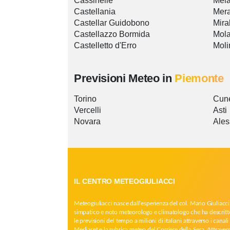
Cassinelle
Mel
Castellania
Mer
Castellar Guidobono
Mira
Castellazzo Bormida
Mola
Castelletto d'Erro
Moli
Previsioni Meteo in
Piemonte
Torino
Cun
Vercelli
Asti
Novara
Ales
IL CENTRO METEOGIULIACCI
Meteogiuliacci nasce dall’esperienza del col. Mario Giuliacci
simpatico e noto meteorologo e climatologo che ha descritt
le previsioni del tempo a milioni di italiani attraverso i canali 
Mediaset e la rubrica meteo del Corriere della Sera. Attrave