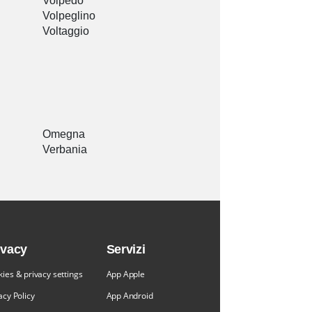
Volpedo
Volpeglino
Voltaggio
Omegna
Verbania
ivacy
Servizi
ies & privacy settings
App Apple
acy Policy
App Android