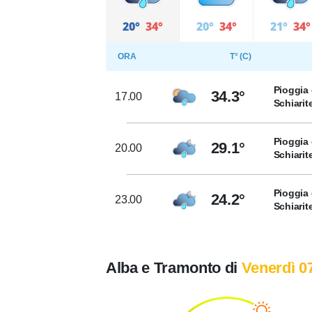
20°
34°
20°
34°
21°
34°
ORA
T° (C)
Pioggia 
34.3°
17.00
Schiarit
Pioggia 
29.1°
20.00
Schiarit
Pioggia 
24.2°
23.00
Schiarit
Alba e Tramonto di
Venerdì 0