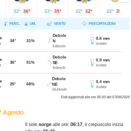
22°
36°
23°
35°
22°
32°
22°
35°
PERC.
UM.
VENTO
PRECIPITAZIONI
Debole
e
0.6 mm
34°
31%
N
e
isolate
6.8km/h
Debole
e
0.9 mm
30°
51%
SE
e
isolate
9.0km/h
Debole
e
0.4 mm
25°
68%
NE
e
isolate
26.6km/h
Dati aggiornati alle ore 00.00 del 07/08/2026
7 Agosto
Il sole
sorge
alle ore:
06:17
, il crepuscolo inizia