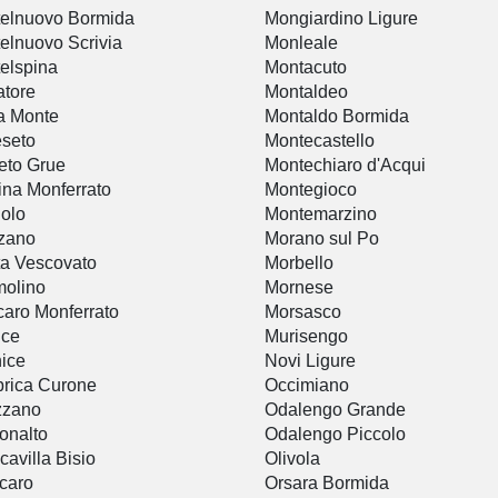
elnuovo Bormida
Mongiardino Ligure
elnuovo Scrivia
Monleale
elspina
Montacuto
tore
Montaldeo
a Monte
Montaldo Bormida
seto
Montecastello
eto Grue
Montechiaro d'Acqui
ina Monferrato
Montegioco
olo
Montemarzino
zano
Morano sul Po
a Vescovato
Morbello
olino
Mornese
aro Monferrato
Morsasco
ice
Murisengo
ice
Novi Ligure
rica Curone
Occimiano
zzano
Odalengo Grande
onalto
Odalengo Piccolo
cavilla Bisio
Olivola
caro
Orsara Bormida