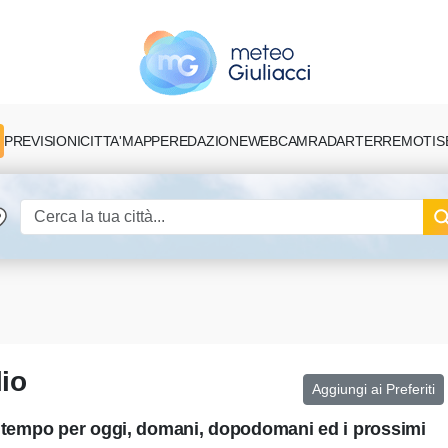
PREVISIONI
CITTA'
MAPPE
REDAZIONE
TERREMOTI
S
WEBCAM
RADAR
lio
Aggiungi ai Preferiti
el tempo per oggi, domani, dopodomani ed i prossimi