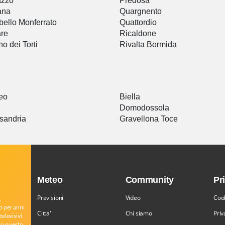
azzo
Predosa
ana
Quargnento
bello Monferrato
Quattordio
re
Ricaldone
no dei Torti
Rivalta Bormida
eo
Biella
Domodossola
sandria
Gravellona Toce
Meteo
Community
Pr
Previsioni
Video
Cook
,
o per anni
Citta'
Chi siamo
Priv
televisivi
rso questo