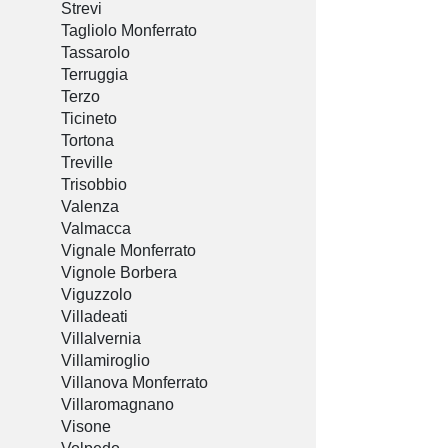
Strevi
Tagliolo Monferrato
Tassarolo
Terruggia
Terzo
Ticineto
Tortona
Treville
Trisobbio
Valenza
Valmacca
Vignale Monferrato
Vignole Borbera
Viguzzolo
Villadeati
Villalvernia
Villamiroglio
Villanova Monferrato
Villaromagnano
Visone