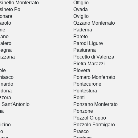
sinello Monferrato
Ottiglio
sineto Po
Ovada
onara
Oviglio
arolo
Ozzano Monferrato
ine
Paderna
iano
Pareto
alero
Parodi Ligure
bagna
Pasturana
azzana
Pecetto di Valenza
Pietra Marazzi
ole
Piovera
miasco
Pomaro Monferrato
gnardo
Pontecurone
ndona
Pontestura
zzora
Ponti
a Sant'Antonio
Ponzano Monferrato
ma
Ponzone
Pozzol Groppo
icino
Pozzolo Formigaro
io
Prasco