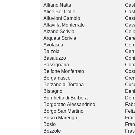
Alfiano Natta
Cast
Alice Bel Colle
Cast
Alluvioni Cambiò
Cast
Altavilla Monferrato
Cava
Alzano Scrivia
Cell
Arquata Scrivia
Cere
Avolasca
Cerr
Balzola
Cerr
Basaluzzo
Coni
Bassignana
Con
Belforte Monferrato
Cost
Bergamasco
Crem
Berzano di Tortona
Cucc
Bistagno
Den
Borghetto di Borbera
Dern
Borgoratto Alessandrino
Fabb
Borgo San Martino
Feli
Bosco Marengo
Frac
Bosio
Fran
Bozzole
Fras