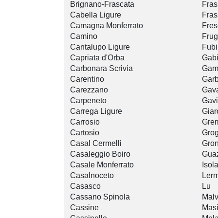
Brignano-Frascata
Fras
Cabella Ligure
Fras
Camagna Monferrato
Fres
Camino
Frug
Cantalupo Ligure
Fub
Capriata d'Orba
Gab
Carbonara Scrivia
Gam
Carentino
Gar
Carezzano
Gav
Carpeneto
Gavi
Carrega Ligure
Giar
Carrosio
Gre
Cartosio
Gro
Casal Cermelli
Gro
Casaleggio Boiro
Gua
Casale Monferrato
Isol
Casalnoceto
Ler
Casasco
Lu
Cassano Spinola
Malv
Cassine
Mas