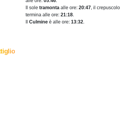
alle ore:
05:46
.
Il sole
tramonta
alle ore:
20:47
, il crepuscolo
termina alle ore:
21:18
.
Il
Culmine
è alle ore:
13:32
.
tiglio