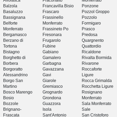
Avolasca
Fraconalto
Monferrato
Balzola
Francavilla Bisio
Ponzone
Basaluzzo
Frascaro
Pozzol Groppo
Bassignana
Frassinello
Pozzolo
Belforte
Monferrato
Formigaro
Monferrato
Frassineto Po
Prasco
Bergamasco
Fresonara
Predosa
Berzano di
Frugarolo
Quargnento
Tortona
Fubine
Quattordio
Bistagno
Gabiano
Ricaldone
Borghetto di
Gamalero
Rivalta Bormida
Borbera
Garbagna
Rivarone
Borgoratto
Gavazzana
Roccaforte
Alessandrino
Gavi
Ligure
Borgo San
Giarole
Rocca Grimalda
Martino
Gremiasco
Rocchetta Ligure
Bosco Marengo
Grognardo
Rosignano
Bosio
Grondona
Monferrato
Bozzole
Guazzora
Sala Monferrato
Brignano-
Isola
Sale
Frascata
Sant'Antonio
San Cristoforo