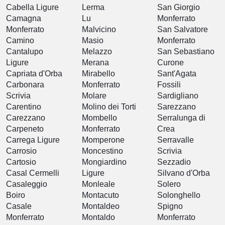
Cabella Ligure
Lerma
San Giorgio
Camagna
Lu
Monferrato
Monferrato
Malvicino
San Salvatore
Camino
Masio
Monferrato
Cantalupo
Melazzo
San Sebastiano
Ligure
Merana
Curone
Capriata d'Orba
Mirabello
Sant'Agata
Carbonara
Monferrato
Fossili
Scrivia
Molare
Sardigliano
Carentino
Molino dei Torti
Sarezzano
Carezzano
Mombello
Serralunga di
Carpeneto
Monferrato
Crea
Carrega Ligure
Momperone
Serravalle
Carrosio
Moncestino
Scrivia
Cartosio
Mongiardino
Sezzadio
Casal Cermelli
Ligure
Silvano d'Orba
Casaleggio
Monleale
Solero
Boiro
Montacuto
Solonghello
Casale
Montaldeo
Spigno
Monferrato
Montaldo
Monferrato