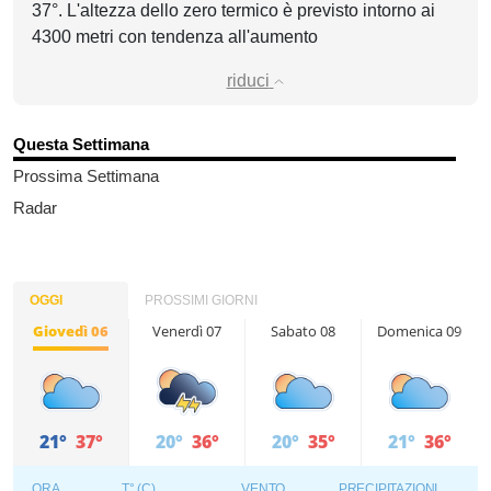
37°. L'altezza dello zero termico è previsto intorno ai
4300 metri con tendenza all'aumento
riduci
Questa Settimana
Prossima Settimana
Radar
OGGI
PROSSIMI GIORNI
Giovedì 06
Venerdì 07
Sabato 08
Domenica 09
21°
37°
20°
36°
20°
35°
21°
36°
ORA
T° (C)
VENTO
PRECIPITAZIONI