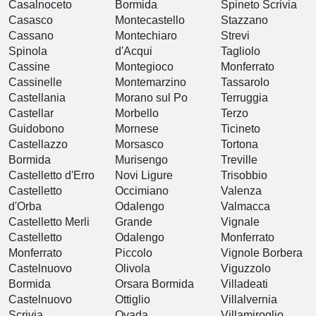
Casalnoceto
Bormida
Spineto Scrivia
Casasco
Montecastello
Stazzano
Cassano
Montechiaro
Strevi
Spinola
d'Acqui
Tagliolo
Cassine
Montegioco
Monferrato
Cassinelle
Montemarzino
Tassarolo
Castellania
Morano sul Po
Terruggia
Castellar
Morbello
Terzo
Guidobono
Mornese
Ticineto
Castellazzo
Morsasco
Tortona
Bormida
Murisengo
Treville
Castelletto d'Erro
Novi Ligure
Trisobbio
Castelletto
Occimiano
Valenza
d'Orba
Odalengo
Valmacca
Castelletto Merli
Grande
Vignale
Castelletto
Odalengo
Monferrato
Monferrato
Piccolo
Vignole Borbera
Castelnuovo
Olivola
Viguzzolo
Bormida
Orsara Bormida
Villadeati
Castelnuovo
Ottiglio
Villalvernia
Scrivia
Ovada
Villamiroglio