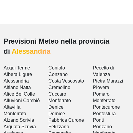
Previsioni Meteo nella provincia
di
Alessandria
Acqui Terme
Coniolo
Pecetto di
Albera Ligure
Conzano
Valenza
Alessandria
Costa Vescovato
Pietra Marazzi
Alfiano Natta
Cremolino
Piovera
Alice Bel Colle
Cuccaro
Pomaro
Alluvioni Cambiò
Monferrato
Monferrato
Altavilla
Denice
Pontecurone
Monferrato
Dernice
Pontestura
Alzano Scrivia
Fabbrica Curone
Ponti
Arquata Scrivia
Felizzano
Ponzano