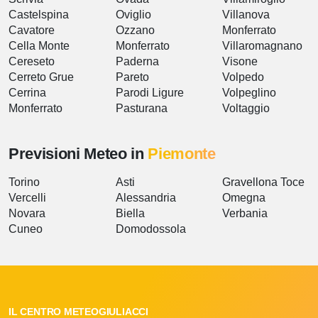
Castelspina
Oviglio
Villanova
Cavatore
Ozzano
Monferrato
Cella Monte
Monferrato
Villaromagnano
Cereseto
Paderna
Visone
Cerreto Grue
Pareto
Volpedo
Cerrina
Parodi Ligure
Volpeglino
Monferrato
Pasturana
Voltaggio
Previsioni Meteo in
Piemonte
Torino
Asti
Gravellona Toce
Vercelli
Alessandria
Omegna
Novara
Biella
Verbania
Cuneo
Domodossola
IL CENTRO METEOGIULIACCI