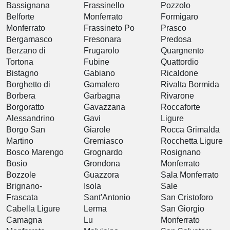
Bassignana
Frassinello
Pozzolo
Belforte
Monferrato
Formigaro
Monferrato
Frassineto Po
Prasco
Bergamasco
Fresonara
Predosa
Berzano di
Frugarolo
Quargnento
Tortona
Fubine
Quattordio
Bistagno
Gabiano
Ricaldone
Borghetto di
Gamalero
Rivalta Bormida
Borbera
Garbagna
Rivarone
Borgoratto
Gavazzana
Roccaforte
Alessandrino
Gavi
Ligure
Borgo San
Giarole
Rocca Grimalda
Martino
Gremiasco
Rocchetta Ligure
Bosco Marengo
Grognardo
Rosignano
Bosio
Grondona
Monferrato
Bozzole
Guazzora
Sala Monferrato
Brignano-
Isola
Sale
Frascata
Sant'Antonio
San Cristoforo
Cabella Ligure
Lerma
San Giorgio
Camagna
Lu
Monferrato