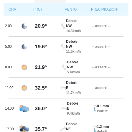
ORA
T° (C)
VENTO
PRECIPITAZIONI
Debole
20.9°
2.00
NW
-- assenti --
14.3km/h
Debole
19.6°
5.00
NW
-- assenti --
11.5km/h
Debole
21.9°
8.00
NW
-- assenti --
5.4km/h
Debole
32.5°
11.00
E
-- assenti --
11.7km/h
Debole
0.1 mm
36.0°
14.00
E
isolate
9.4km/h
Debole
1.2 mm
35.7°
17.00
NE
deboli