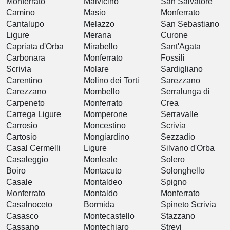
Monferrato
Malvicino
San Salvatore
Camino
Masio
Monferrato
Cantalupo
Melazzo
San Sebastiano
Ligure
Merana
Curone
Capriata d'Orba
Mirabello
Sant'Agata
Carbonara
Monferrato
Fossili
Scrivia
Molare
Sardigliano
Carentino
Molino dei Torti
Sarezzano
Carezzano
Mombello
Serralunga di
Carpeneto
Monferrato
Crea
Carrega Ligure
Momperone
Serravalle
Carrosio
Moncestino
Scrivia
Cartosio
Mongiardino
Sezzadio
Casal Cermelli
Ligure
Silvano d'Orba
Casaleggio
Monleale
Solero
Boiro
Montacuto
Solonghello
Casale
Montaldeo
Spigno
Monferrato
Montaldo
Monferrato
Casalnoceto
Bormida
Spineto Scrivia
Casasco
Montecastello
Stazzano
Cassano
Montechiaro
Strevi