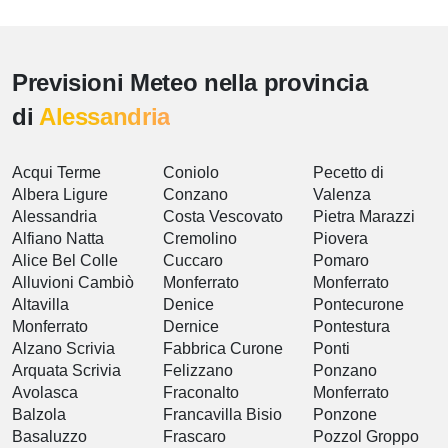
Previsioni Meteo nella provincia
di
Alessandria
Acqui Terme
Coniolo
Pecetto di
Albera Ligure
Conzano
Valenza
Alessandria
Costa Vescovato
Pietra Marazzi
Alfiano Natta
Cremolino
Piovera
Alice Bel Colle
Cuccaro
Pomaro
Alluvioni Cambiò
Monferrato
Monferrato
Altavilla
Denice
Pontecurone
Monferrato
Dernice
Pontestura
Alzano Scrivia
Fabbrica Curone
Ponti
Arquata Scrivia
Felizzano
Ponzano
Avolasca
Fraconalto
Monferrato
Balzola
Francavilla Bisio
Ponzone
Basaluzzo
Frascaro
Pozzol Groppo