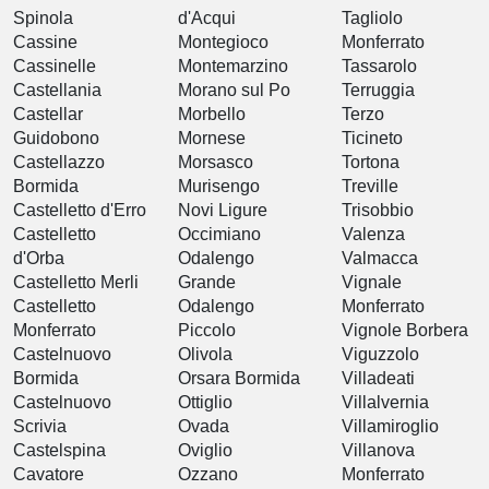
Spinola
d'Acqui
Tagliolo
Cassine
Montegioco
Monferrato
Cassinelle
Montemarzino
Tassarolo
Castellania
Morano sul Po
Terruggia
Castellar
Morbello
Terzo
Guidobono
Mornese
Ticineto
Castellazzo
Morsasco
Tortona
Bormida
Murisengo
Treville
Castelletto d'Erro
Novi Ligure
Trisobbio
Castelletto
Occimiano
Valenza
d'Orba
Odalengo
Valmacca
Castelletto Merli
Grande
Vignale
Castelletto
Odalengo
Monferrato
Monferrato
Piccolo
Vignole Borbera
Castelnuovo
Olivola
Viguzzolo
Bormida
Orsara Bormida
Villadeati
Castelnuovo
Ottiglio
Villalvernia
Scrivia
Ovada
Villamiroglio
Castelspina
Oviglio
Villanova
Cavatore
Ozzano
Monferrato