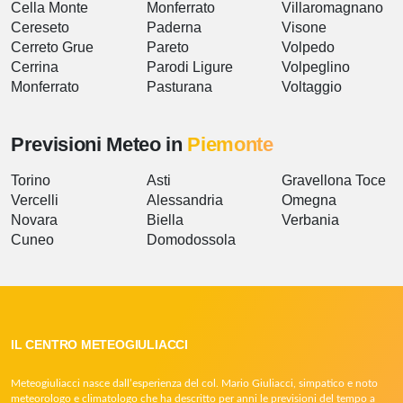
Cella Monte
Monferrato
Villaromagnano
Cereseto
Paderna
Visone
Cerreto Grue
Pareto
Volpedo
Cerrina
Parodi Ligure
Volpeglino
Monferrato
Pasturana
Voltaggio
Previsioni Meteo in
Piemonte
Torino
Asti
Gravellona Toce
Vercelli
Alessandria
Omegna
Novara
Biella
Verbania
Cuneo
Domodossola
IL CENTRO METEOGIULIACCI
Meteogiuliacci nasce dall’esperienza del col. Mario Giuliacci, simpatico e noto
meteorologo e climatologo che ha descritto per anni le previsioni del tempo a