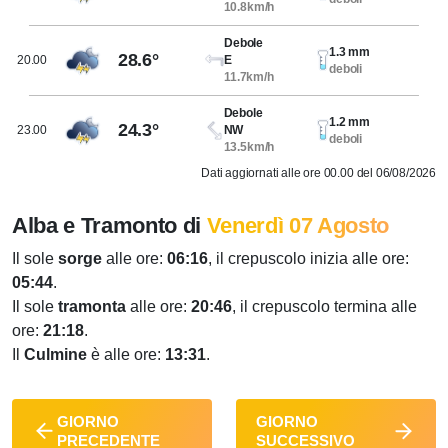
10.8km/h
Debole
1.3 mm
28.6°
20.00
E
deboli
11.7km/h
Debole
1.2 mm
24.3°
23.00
NW
deboli
13.5km/h
Dati aggiornati alle ore 00.00 del 06/08/2026
Alba e Tramonto di
Venerdì 07 Agosto
Il sole
sorge
alle ore:
06:16
, il crepuscolo inizia alle ore:
05:44
.
Il sole
tramonta
alle ore:
20:46
, il crepuscolo termina alle
ore:
21:18
.
Il
Culmine
è alle ore:
13:31
.
GIORNO
GIORNO
PRECEDENTE
SUCCESSIVO