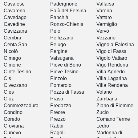
Cavalese
Padergnone
Vallarsa
Cavareno
Palù del Fersina
Varena
Cavedago
Panchià
Vattaro
Cavedine
Ronzo-Chienis
Vermiglio
Cavizzana
Peio
Vervò
Cembra
Pellizzano
Vezzano
Centa San
Pelugo
Vignola-Falesina
Nicolò
Pergine
Vigo di Fassa
Cimego
Valsugana
Vigolo Vattaro
Cimone
Pieve di Bono
Vigo Rendena
Cinte Tesino
Pieve Tesino
Villa Agnedo
Cis
Pinzolo
Villa Lagarina
Civezzano
Pomarolo
Villa Rendena
Cles
Pozza di Fassa
Volano
Cloz
Praso
Zambana
Commezzadura
Predazzo
Ziano di Fiemme
Condino
Preore
Zuclo
Coredo
Prezzo
Comano Terme
Croviana
Rabbi
Ledro
Cunevo
Ragoli
Madonna di