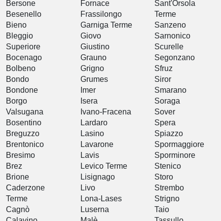
Bersone
Fornace
Sant'Orsola
Besenello
Frassilongo
Terme
Bieno
Garniga Terme
Sanzeno
Bleggio
Giovo
Sarnonico
Superiore
Giustino
Scurelle
Bocenago
Grauno
Segonzano
Bolbeno
Grigno
Sfruz
Bondo
Grumes
Siror
Bondone
Imer
Smarano
Borgo
Isera
Soraga
Valsugana
Ivano-Fracena
Sover
Bosentino
Lardaro
Spera
Breguzzo
Lasino
Spiazzo
Brentonico
Lavarone
Spormaggiore
Bresimo
Lavis
Sporminore
Brez
Levico Terme
Stenico
Brione
Lisignago
Storo
Caderzone
Livo
Strembo
Terme
Lona-Lases
Strigno
Cagnò
Luserna
Taio
Calavino
Malè
Tassullo