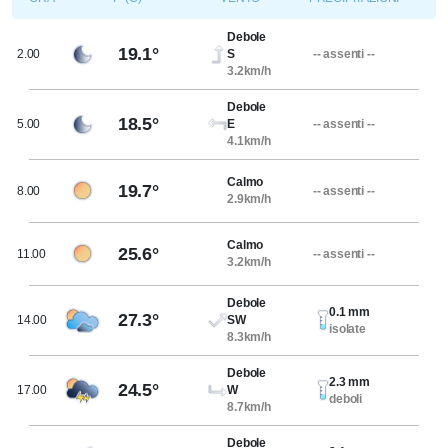
Debole
19.1°
2.00
S
-- assenti --
3.2km/h
Debole
18.5°
5.00
E
-- assenti --
4.1km/h
Calmo
19.7°
8.00
-- assenti --
2.9km/h
Calmo
25.6°
11.00
-- assenti --
3.2km/h
Debole
0.1 mm
27.3°
14.00
SW
isolate
8.3km/h
Debole
2.3 mm
24.5°
17.00
W
deboli
8.7km/h
Debole