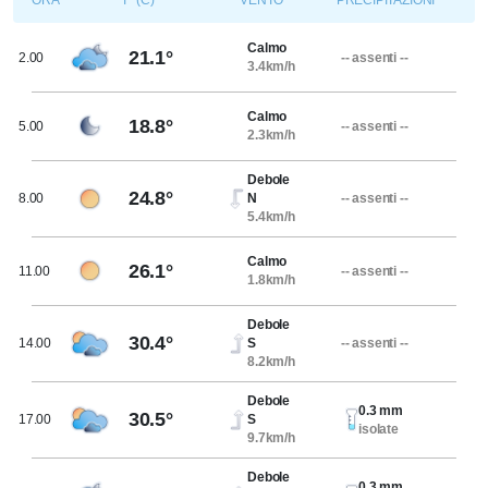
ORA
T° (C)
VENTO
PRECIPITAZIONI
Calmo
21.1°
2.00
-- assenti --
3.4km/h
Calmo
18.8°
5.00
-- assenti --
2.3km/h
Debole
24.8°
8.00
N
-- assenti --
5.4km/h
Calmo
26.1°
11.00
-- assenti --
1.8km/h
Debole
30.4°
14.00
S
-- assenti --
8.2km/h
Debole
0.3 mm
30.5°
17.00
S
isolate
9.7km/h
Debole
0.3 mm