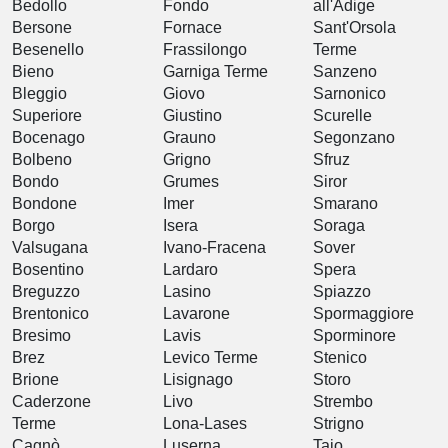
Bedollo
Fondo
all'Adige
Bersone
Fornace
Sant'Orsola
Besenello
Frassilongo
Terme
Bieno
Garniga Terme
Sanzeno
Bleggio
Giovo
Sarnonico
Superiore
Giustino
Scurelle
Bocenago
Grauno
Segonzano
Bolbeno
Grigno
Sfruz
Bondo
Grumes
Siror
Bondone
Imer
Smarano
Borgo
Isera
Soraga
Valsugana
Ivano-Fracena
Sover
Bosentino
Lardaro
Spera
Breguzzo
Lasino
Spiazzo
Brentonico
Lavarone
Spormaggiore
Bresimo
Lavis
Sporminore
Brez
Levico Terme
Stenico
Brione
Lisignago
Storo
Caderzone
Livo
Strembo
Terme
Lona-Lases
Strigno
Cagnò
Luserna
Taio