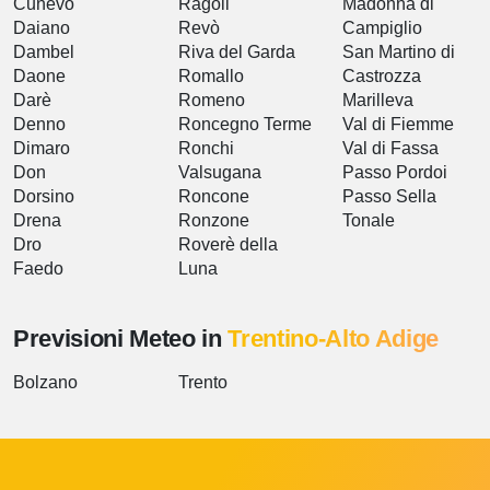
Cunevo
Ragoli
Madonna di
Daiano
Revò
Campiglio
Dambel
Riva del Garda
San Martino di
Daone
Romallo
Castrozza
Darè
Romeno
Marilleva
Denno
Roncegno Terme
Val di Fiemme
Dimaro
Ronchi
Val di Fassa
Don
Valsugana
Passo Pordoi
Dorsino
Roncone
Passo Sella
Drena
Ronzone
Tonale
Dro
Roverè della
Faedo
Luna
Previsioni Meteo in
Trentino-Alto Adige
Bolzano
Trento