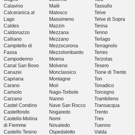
Calavino
Malè
Tassullo
Calceranica al
Malosco
Telve
Lago
Massimeno
Telve di Sopra
Caldes
Mazzin
Tenna
Caldonazzo
Mezzana
Tenno
Calliano
Mezzano
Terlago
Campitello di
Mezzocorona
Terragnolo
Fassa
Mezzolombardo
Terres
Campodenno
Moena
Terzolas
Canal San Bovo
Molveno
Tesero
Canazei
Monclassico
Tione di Trento
Capriana
Montagne
Ton
Carano
Mori
Tonadico
Carisolo
Nago-Torbole
Torcegno
Carzano
Nanno
Trambileno
Castel Condino
Nave San Rocco
Transacqua
Castelfondo
Nogaredo
Trento
Castello-Molina
Nomi
Tres
di Fiemme
Novaledo
Tuenno
Castello Tesino
Ospedaletto
Valda