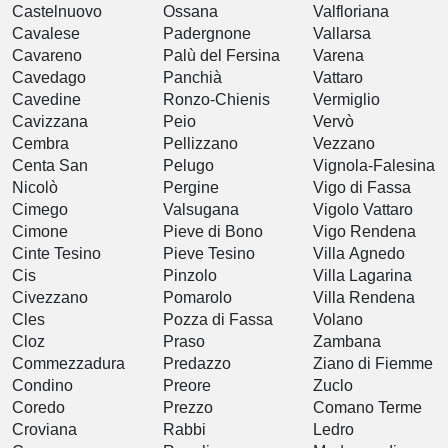
Castelnuovo
Ossana
Valfloriana
Cavalese
Padergnone
Vallarsa
Cavareno
Palù del Fersina
Varena
Cavedago
Panchià
Vattaro
Cavedine
Ronzo-Chienis
Vermiglio
Cavizzana
Peio
Vervò
Cembra
Pellizzano
Vezzano
Centa San
Pelugo
Vignola-Falesina
Nicolò
Pergine
Vigo di Fassa
Cimego
Valsugana
Vigolo Vattaro
Cimone
Pieve di Bono
Vigo Rendena
Cinte Tesino
Pieve Tesino
Villa Agnedo
Cis
Pinzolo
Villa Lagarina
Civezzano
Pomarolo
Villa Rendena
Cles
Pozza di Fassa
Volano
Cloz
Praso
Zambana
Commezzadura
Predazzo
Ziano di Fiemme
Condino
Preore
Zuclo
Coredo
Prezzo
Comano Terme
Croviana
Rabbi
Ledro