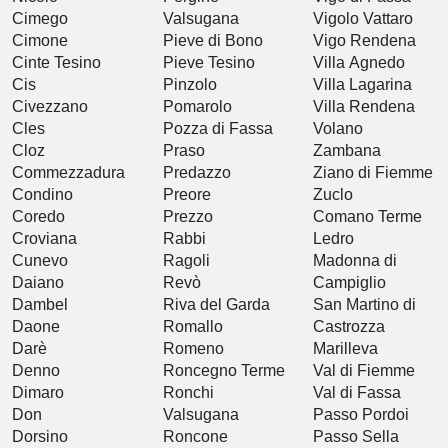
Cimego
Valsugana
Vigolo Vattaro
Cimone
Pieve di Bono
Vigo Rendena
Cinte Tesino
Pieve Tesino
Villa Agnedo
Cis
Pinzolo
Villa Lagarina
Civezzano
Pomarolo
Villa Rendena
Cles
Pozza di Fassa
Volano
Cloz
Praso
Zambana
Commezzadura
Predazzo
Ziano di Fiemme
Condino
Preore
Zuclo
Coredo
Prezzo
Comano Terme
Croviana
Rabbi
Ledro
Cunevo
Ragoli
Madonna di
Daiano
Revò
Campiglio
Dambel
Riva del Garda
San Martino di
Daone
Romallo
Castrozza
Darè
Romeno
Marilleva
Denno
Roncegno Terme
Val di Fiemme
Dimaro
Ronchi
Val di Fassa
Don
Valsugana
Passo Pordoi
Dorsino
Roncone
Passo Sella