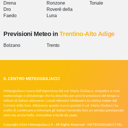
Drena
Ronzone
Tonale
Dro
Roverè della
Faedo
Luna
Previsioni Meteo in
Trentino-Alto Adige
Bolzano
Trento
IL CENTRO METEOGIULIACCI
Meteogiuliacci nasce dall’esperienza del col. Mario Giuliacci, simpatico e noto
meteorologo e climatologo che ha descritto per anni le previsioni del tempo a
milioni di italiani attraverso i canali televisivi Mediaset e la rubrica meteo del
Corriere della Sera. Attraverso questo nuovo portale il col. Mario Giuliacci ha
scelto di continuare a informare gli italiani fornendo loro un servizio previsionale
serio ma anche bello, innovativo e facile da usare.
Copyright 2026 Meteogiuliacci.it - All Rights Reserved - METEOGIULIACCI SRL