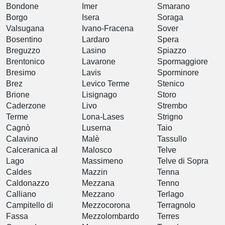
Bondone
Imer
Smarano
Borgo
Isera
Soraga
Valsugana
Ivano-Fracena
Sover
Bosentino
Lardaro
Spera
Breguzzo
Lasino
Spiazzo
Brentonico
Lavarone
Spormaggiore
Bresimo
Lavis
Sporminore
Brez
Levico Terme
Stenico
Brione
Lisignago
Storo
Caderzone
Livo
Strembo
Terme
Lona-Lases
Strigno
Cagnò
Luserna
Taio
Calavino
Malè
Tassullo
Calceranica al
Malosco
Telve
Lago
Massimeno
Telve di Sopra
Caldes
Mazzin
Tenna
Caldonazzo
Mezzana
Tenno
Calliano
Mezzano
Terlago
Campitello di
Mezzocorona
Terragnolo
Fassa
Mezzolombardo
Terres