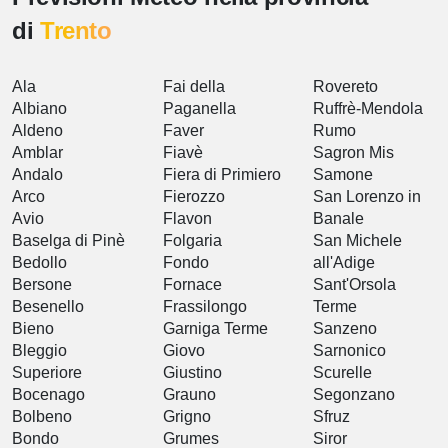
di
Trento
Ala
Fai della
Rovereto
Albiano
Paganella
Ruffrè-Mendola
Aldeno
Faver
Rumo
Amblar
Fiavè
Sagron Mis
Andalo
Fiera di Primiero
Samone
Arco
Fierozzo
San Lorenzo in
Avio
Flavon
Banale
Baselga di Pinè
Folgaria
San Michele
Bedollo
Fondo
all'Adige
Bersone
Fornace
Sant'Orsola
Besenello
Frassilongo
Terme
Bieno
Garniga Terme
Sanzeno
Bleggio
Giovo
Sarnonico
Superiore
Giustino
Scurelle
Bocenago
Grauno
Segonzano
Bolbeno
Grigno
Sfruz
Bondo
Grumes
Siror