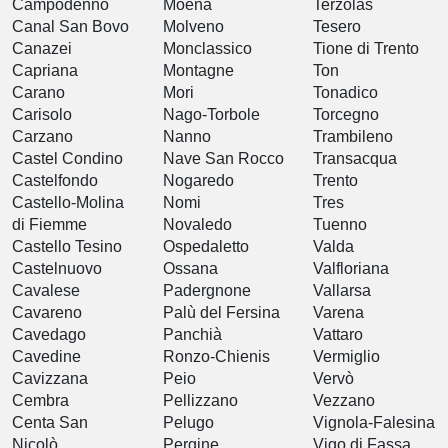
Campodenno
Moena
Terzolas
Canal San Bovo
Molveno
Tesero
Canazei
Monclassico
Tione di Trento
Capriana
Montagne
Ton
Carano
Mori
Tonadico
Carisolo
Nago-Torbole
Torcegno
Carzano
Nanno
Trambileno
Castel Condino
Nave San Rocco
Transacqua
Castelfondo
Nogaredo
Trento
Castello-Molina
Nomi
Tres
di Fiemme
Novaledo
Tuenno
Castello Tesino
Ospedaletto
Valda
Castelnuovo
Ossana
Valfloriana
Cavalese
Padergnone
Vallarsa
Cavareno
Palù del Fersina
Varena
Cavedago
Panchià
Vattaro
Cavedine
Ronzo-Chienis
Vermiglio
Cavizzana
Peio
Vervò
Cembra
Pellizzano
Vezzano
Centa San
Pelugo
Vignola-Falesina
Nicolò
Pergine
Vigo di Fassa