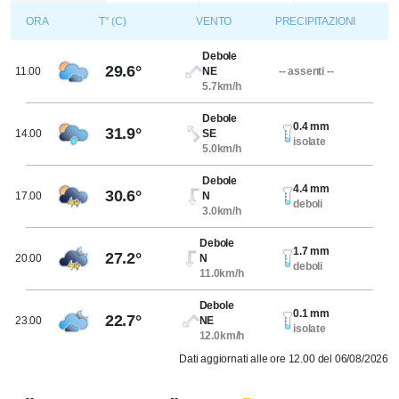
ORA
T° (C)
VENTO
PRECIPITAZIONI
Debole
29.6°
11.00
NE
-- assenti --
5.7km/h
Debole
0.4 mm
31.9°
14.00
SE
isolate
5.0km/h
Debole
4.4 mm
30.6°
17.00
N
deboli
3.0km/h
Debole
1.7 mm
27.2°
20.00
N
deboli
11.0km/h
Debole
0.1 mm
22.7°
23.00
NE
isolate
12.0km/h
Dati aggiornati alle ore 12.00 del 06/08/2026