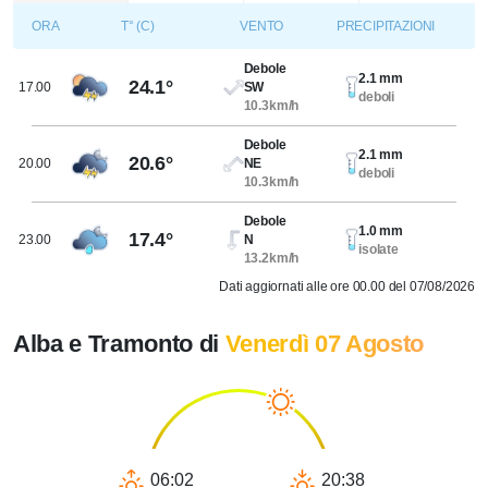
ORA
T° (C)
VENTO
PRECIPITAZIONI
Debole
2.1 mm
24.1°
17.00
SW
deboli
10.3km/h
Debole
2.1 mm
20.6°
20.00
NE
deboli
10.3km/h
Debole
1.0 mm
17.4°
23.00
N
isolate
13.2km/h
Dati aggiornati alle ore 00.00 del 07/08/2026
Alba e Tramonto di
Venerdì 07 Agosto
06:02
20:38