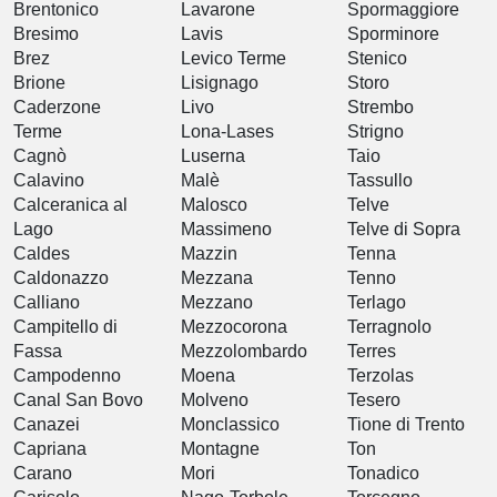
Brentonico
Lavarone
Spormaggiore
Bresimo
Lavis
Sporminore
Brez
Levico Terme
Stenico
Brione
Lisignago
Storo
Caderzone
Livo
Strembo
Terme
Lona-Lases
Strigno
Cagnò
Luserna
Taio
Calavino
Malè
Tassullo
Calceranica al
Malosco
Telve
Lago
Massimeno
Telve di Sopra
Caldes
Mazzin
Tenna
Caldonazzo
Mezzana
Tenno
Calliano
Mezzano
Terlago
Campitello di
Mezzocorona
Terragnolo
Fassa
Mezzolombardo
Terres
Campodenno
Moena
Terzolas
Canal San Bovo
Molveno
Tesero
Canazei
Monclassico
Tione di Trento
Capriana
Montagne
Ton
Carano
Mori
Tonadico