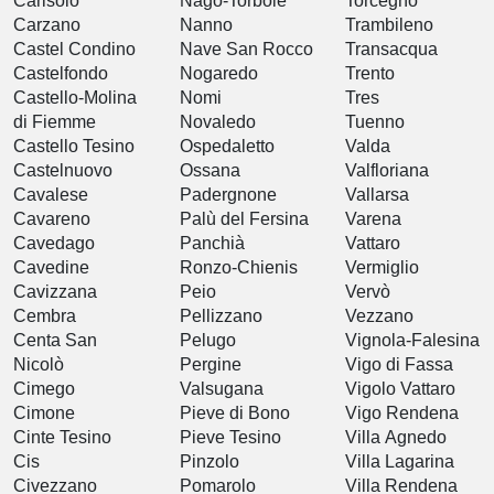
Carisolo
Nago-Torbole
Torcegno
Carzano
Nanno
Trambileno
Castel Condino
Nave San Rocco
Transacqua
Castelfondo
Nogaredo
Trento
Castello-Molina
Nomi
Tres
di Fiemme
Novaledo
Tuenno
Castello Tesino
Ospedaletto
Valda
Castelnuovo
Ossana
Valfloriana
Cavalese
Padergnone
Vallarsa
Cavareno
Palù del Fersina
Varena
Cavedago
Panchià
Vattaro
Cavedine
Ronzo-Chienis
Vermiglio
Cavizzana
Peio
Vervò
Cembra
Pellizzano
Vezzano
Centa San
Pelugo
Vignola-Falesina
Nicolò
Pergine
Vigo di Fassa
Cimego
Valsugana
Vigolo Vattaro
Cimone
Pieve di Bono
Vigo Rendena
Cinte Tesino
Pieve Tesino
Villa Agnedo
Cis
Pinzolo
Villa Lagarina
Civezzano
Pomarolo
Villa Rendena