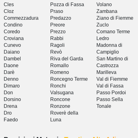
Cles
Pozza di Fassa
Volano
Cloz
Praso
Zambana
Commezzadura
Predazzo
Ziano di Fiemme
Condino
Preore
Zuclo
Coredo
Prezzo
Comano Terme
Croviana
Rabbi
Ledro
Cunevo
Ragoli
Madonna di
Daiano
Revò
Campiglio
Dambel
Riva del Garda
San Martino di
Daone
Romallo
Castrozza
Darè
Romeno
Marilleva
Denno
Roncegno Terme
Val di Fiemme
Dimaro
Ronchi
Val di Fassa
Don
Valsugana
Passo Pordoi
Dorsino
Roncone
Passo Sella
Drena
Ronzone
Tonale
Dro
Roverè della
Faedo
Luna