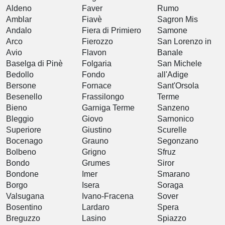
Aldeno
Faver
Rumo
Amblar
Fiavè
Sagron Mis
Andalo
Fiera di Primiero
Samone
Arco
Fierozzo
San Lorenzo in
Avio
Flavon
Banale
Baselga di Pinè
Folgaria
San Michele
Bedollo
Fondo
all'Adige
Bersone
Fornace
Sant'Orsola
Besenello
Frassilongo
Terme
Bieno
Garniga Terme
Sanzeno
Bleggio
Giovo
Sarnonico
Superiore
Giustino
Scurelle
Bocenago
Grauno
Segonzano
Bolbeno
Grigno
Sfruz
Bondo
Grumes
Siror
Bondone
Imer
Smarano
Borgo
Isera
Soraga
Valsugana
Ivano-Fracena
Sover
Bosentino
Lardaro
Spera
Breguzzo
Lasino
Spiazzo