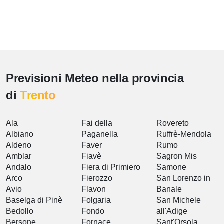
Previsioni Meteo nella provincia
di
Trento
Ala
Fai della
Rovereto
Albiano
Paganella
Ruffrè-Mendola
Aldeno
Faver
Rumo
Amblar
Fiavè
Sagron Mis
Andalo
Fiera di Primiero
Samone
Arco
Fierozzo
San Lorenzo in
Avio
Flavon
Banale
Baselga di Pinè
Folgaria
San Michele
Bedollo
Fondo
all'Adige
Bersone
Fornace
Sant'Orsola