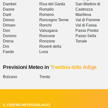
Dambel
Riva del Garda
San Martino di
Daone
Romallo
Castrozza
Darè
Romeno
Marilleva
Denno
Roncegno Terme
Val di Fiemme
Dimaro
Ronchi
Val di Fassa
Don
Valsugana
Passo Pordoi
Dorsino
Roncone
Passo Sella
Drena
Ronzone
Tonale
Dro
Roverè della
Faedo
Luna
Previsioni Meteo in
Trentino-Alto Adige
Bolzano
Trento
IL CENTRO METEOGIULIACCI