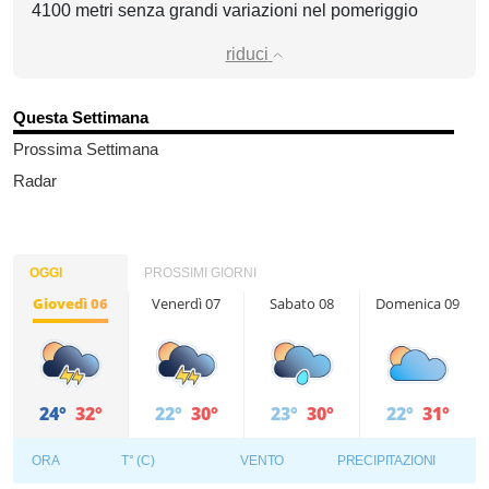
4100 metri senza grandi variazioni nel pomeriggio
riduci
Questa Settimana
Prossima Settimana
Radar
OGGI
PROSSIMI GIORNI
Giovedì 06
Venerdì 07
Sabato 08
Domenica 09
24°
32°
22°
30°
23°
30°
22°
31°
ORA
T° (C)
VENTO
PRECIPITAZIONI