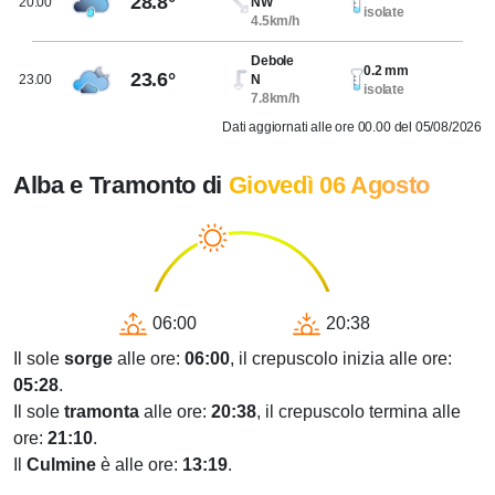
28.8°
20.00
NW
isolate
4.5km/h
Debole
0.2 mm
23.6°
23.00
N
isolate
7.8km/h
Dati aggiornati alle ore 00.00 del 05/08/2026
Alba e Tramonto di
Giovedì 06 Agosto
06:00
20:38
Il sole
sorge
alle ore:
06:00
, il crepuscolo inizia alle ore:
05:28
.
Il sole
tramonta
alle ore:
20:38
, il crepuscolo termina alle
ore:
21:10
.
Il
Culmine
è alle ore:
13:19
.