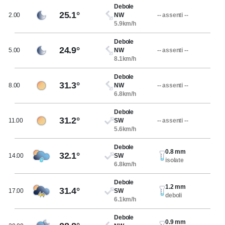
Debole
25.1°
2.00
NW
-- assenti --
5.9km/h
Debole
24.9°
5.00
NW
-- assenti --
8.1km/h
Debole
31.3°
8.00
NW
-- assenti --
6.8km/h
Debole
31.2°
11.00
SW
-- assenti --
5.6km/h
Debole
0.8 mm
32.1°
14.00
SW
isolate
6.8km/h
Debole
1.2 mm
31.4°
17.00
SW
deboli
6.1km/h
Debole
0.9 mm