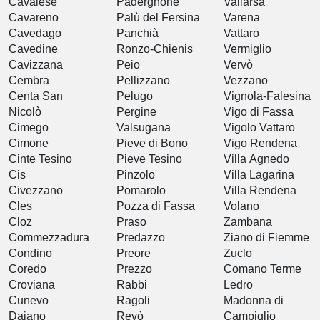
Cavalese
Padergnone
Vallarsa
Cavareno
Palù del Fersina
Varena
Cavedago
Panchià
Vattaro
Cavedine
Ronzo-Chienis
Vermiglio
Cavizzana
Peio
Vervò
Cembra
Pellizzano
Vezzano
Centa San
Pelugo
Vignola-Falesina
Nicolò
Pergine
Vigo di Fassa
Cimego
Valsugana
Vigolo Vattaro
Cimone
Pieve di Bono
Vigo Rendena
Cinte Tesino
Pieve Tesino
Villa Agnedo
Cis
Pinzolo
Villa Lagarina
Civezzano
Pomarolo
Villa Rendena
Cles
Pozza di Fassa
Volano
Cloz
Praso
Zambana
Commezzadura
Predazzo
Ziano di Fiemme
Condino
Preore
Zuclo
Coredo
Prezzo
Comano Terme
Croviana
Rabbi
Ledro
Cunevo
Ragoli
Madonna di
Daiano
Revò
Campiglio