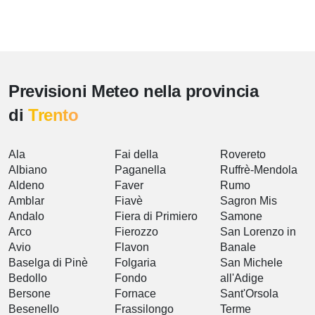
Previsioni Meteo nella provincia
di
Trento
Ala
Fai della
Rovereto
Albiano
Paganella
Ruffrè-Mendola
Aldeno
Faver
Rumo
Amblar
Fiavè
Sagron Mis
Andalo
Fiera di Primiero
Samone
Arco
Fierozzo
San Lorenzo in
Avio
Flavon
Banale
Baselga di Pinè
Folgaria
San Michele
Bedollo
Fondo
all'Adige
Bersone
Fornace
Sant'Orsola
Besenello
Frassilongo
Terme