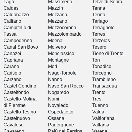
Lago
Massimeno
Telve di Sopra
Caldes
Mazzin
Tenna
Caldonazzo
Mezzana
Tenno
Calliano
Mezzano
Terlago
Campitello di
Mezzocorona
Terragnolo
Fassa
Mezzolombardo
Terres
Campodenno
Moena
Terzolas
Canal San Bovo
Molveno
Tesero
Canazei
Monclassico
Tione di Trento
Capriana
Montagne
Ton
Carano
Mori
Tonadico
Carisolo
Nago-Torbole
Torcegno
Carzano
Nanno
Trambileno
Castel Condino
Nave San Rocco
Transacqua
Castelfondo
Nogaredo
Trento
Castello-Molina
Nomi
Tres
di Fiemme
Novaledo
Tuenno
Castello Tesino
Ospedaletto
Valda
Castelnuovo
Ossana
Valfloriana
Cavalese
Padergnone
Vallarsa
Cavareno
Palù del Fersina
Varena