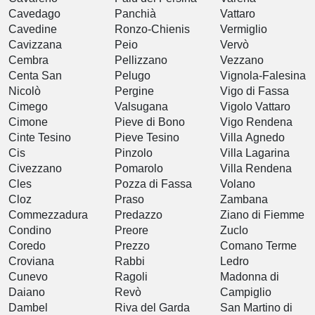
Cavedago
Panchià
Vattaro
Cavedine
Ronzo-Chienis
Vermiglio
Cavizzana
Peio
Vervò
Cembra
Pellizzano
Vezzano
Centa San
Pelugo
Vignola-Falesina
Nicolò
Pergine
Vigo di Fassa
Cimego
Valsugana
Vigolo Vattaro
Cimone
Pieve di Bono
Vigo Rendena
Cinte Tesino
Pieve Tesino
Villa Agnedo
Cis
Pinzolo
Villa Lagarina
Civezzano
Pomarolo
Villa Rendena
Cles
Pozza di Fassa
Volano
Cloz
Praso
Zambana
Commezzadura
Predazzo
Ziano di Fiemme
Condino
Preore
Zuclo
Coredo
Prezzo
Comano Terme
Croviana
Rabbi
Ledro
Cunevo
Ragoli
Madonna di
Daiano
Revò
Campiglio
Dambel
Riva del Garda
San Martino di