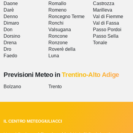
Daone
Romallo
Castrozza
Darè
Romeno
Marilleva
Denno
Roncegno Terme
Val di Fiemme
Dimaro
Ronchi
Val di Fassa
Don
Valsugana
Passo Pordoi
Dorsino
Roncone
Passo Sella
Drena
Ronzone
Tonale
Dro
Roverè della
Faedo
Luna
Previsioni Meteo in
Trentino-Alto Adige
Bolzano
Trento
IL CENTRO METEOGIULIACCI