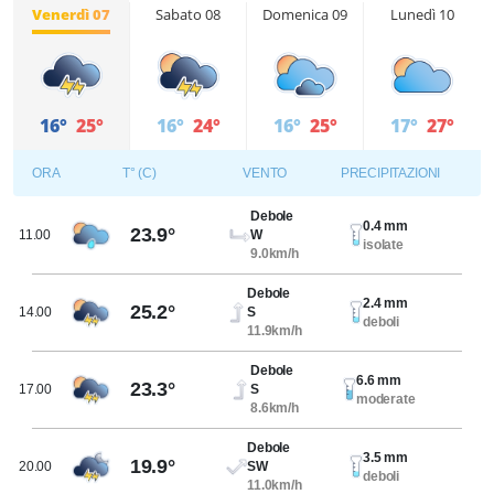
Venerdì 07
Sabato 08
Domenica 09
Lunedì 10
16°
25°
16°
24°
16°
25°
17°
27°
ORA
T° (C)
VENTO
PRECIPITAZIONI
Debole
0.4 mm
23.9°
11.00
W
isolate
9.0km/h
Debole
2.4 mm
25.2°
14.00
S
deboli
11.9km/h
Debole
6.6 mm
23.3°
17.00
S
moderate
8.6km/h
Debole
3.5 mm
19.9°
20.00
SW
deboli
11.0km/h