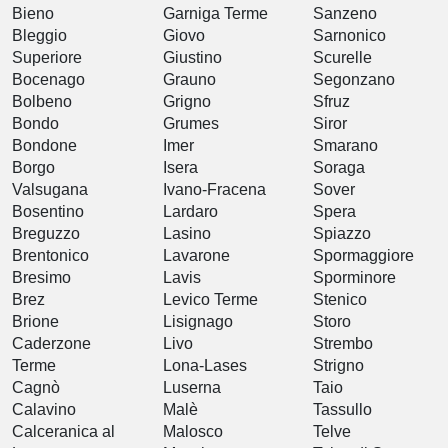
Bieno
Garniga Terme
Sanzeno
Bleggio
Giovo
Sarnonico
Superiore
Giustino
Scurelle
Bocenago
Grauno
Segonzano
Bolbeno
Grigno
Sfruz
Bondo
Grumes
Siror
Bondone
Imer
Smarano
Borgo
Isera
Soraga
Valsugana
Ivano-Fracena
Sover
Bosentino
Lardaro
Spera
Breguzzo
Lasino
Spiazzo
Brentonico
Lavarone
Spormaggiore
Bresimo
Lavis
Sporminore
Brez
Levico Terme
Stenico
Brione
Lisignago
Storo
Caderzone
Livo
Strembo
Terme
Lona-Lases
Strigno
Cagnò
Luserna
Taio
Calavino
Malè
Tassullo
Calceranica al
Malosco
Telve