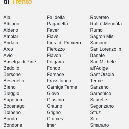
di
Trento
Ala
Fai della
Rovereto
Albiano
Paganella
Ruffrè-Mendola
Aldeno
Faver
Rumo
Amblar
Fiavè
Sagron Mis
Andalo
Fiera di Primiero
Samone
Arco
Fierozzo
San Lorenzo in
Avio
Flavon
Banale
Baselga di Pinè
Folgaria
San Michele
Bedollo
Fondo
all'Adige
Bersone
Fornace
Sant'Orsola
Besenello
Frassilongo
Terme
Bieno
Garniga Terme
Sanzeno
Bleggio
Giovo
Sarnonico
Superiore
Giustino
Scurelle
Bocenago
Grauno
Segonzano
Bolbeno
Grigno
Sfruz
Bondo
Grumes
Siror
Bondone
Imer
Smarano