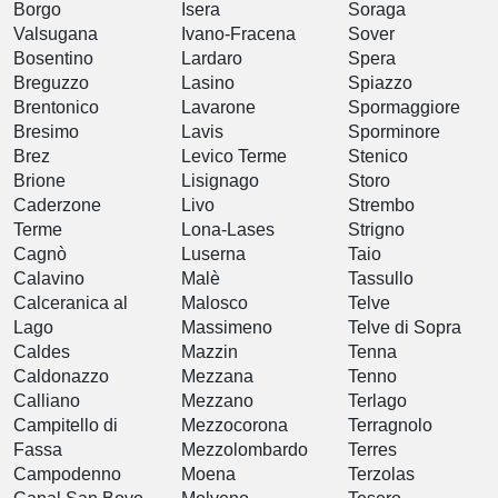
Borgo
Isera
Soraga
Valsugana
Ivano-Fracena
Sover
Bosentino
Lardaro
Spera
Breguzzo
Lasino
Spiazzo
Brentonico
Lavarone
Spormaggiore
Bresimo
Lavis
Sporminore
Brez
Levico Terme
Stenico
Brione
Lisignago
Storo
Caderzone
Livo
Strembo
Terme
Lona-Lases
Strigno
Cagnò
Luserna
Taio
Calavino
Malè
Tassullo
Calceranica al
Malosco
Telve
Lago
Massimeno
Telve di Sopra
Caldes
Mazzin
Tenna
Caldonazzo
Mezzana
Tenno
Calliano
Mezzano
Terlago
Campitello di
Mezzocorona
Terragnolo
Fassa
Mezzolombardo
Terres
Campodenno
Moena
Terzolas