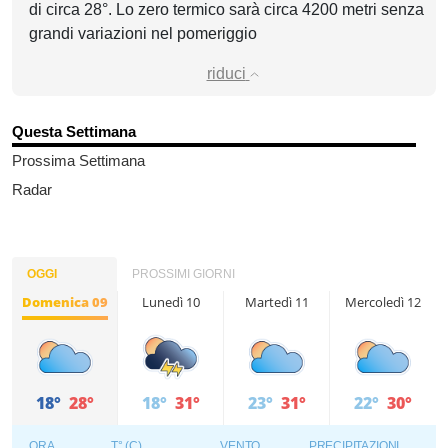
di circa 28°. Lo zero termico sarà circa 4200 metri senza
grandi variazioni nel pomeriggio
riduci
Questa Settimana
Prossima Settimana
Radar
OGGI
PROSSIMI GIORNI
Domenica 09
Lunedì 10
Martedì 11
Mercoledì 12
18°
28°
18°
31°
23°
31°
22°
30°
ORA
T° (C)
VENTO
PRECIPITAZIONI