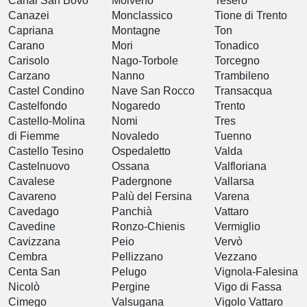
Canal San Bovo
Molveno
Tesero
Canazei
Monclassico
Tione di Trento
Capriana
Montagne
Ton
Carano
Mori
Tonadico
Carisolo
Nago-Torbole
Torcegno
Carzano
Nanno
Trambileno
Castel Condino
Nave San Rocco
Transacqua
Castelfondo
Nogaredo
Trento
Castello-Molina
Nomi
Tres
di Fiemme
Novaledo
Tuenno
Castello Tesino
Ospedaletto
Valda
Castelnuovo
Ossana
Valfloriana
Cavalese
Padergnone
Vallarsa
Cavareno
Palù del Fersina
Varena
Cavedago
Panchià
Vattaro
Cavedine
Ronzo-Chienis
Vermiglio
Cavizzana
Peio
Vervò
Cembra
Pellizzano
Vezzano
Centa San
Pelugo
Vignola-Falesina
Nicolò
Pergine
Vigo di Fassa
Cimego
Valsugana
Vigolo Vattaro