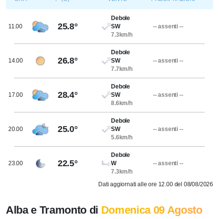
Debole
25.8°
11.00
SW
-- assenti --
7.3km/h
Debole
26.8°
14.00
SW
-- assenti --
7.7km/h
Debole
28.4°
17.00
SW
-- assenti --
8.6km/h
Debole
25.0°
20.00
SW
-- assenti --
5.6km/h
Debole
22.5°
23.00
W
-- assenti --
7.3km/h
Dati aggiornati alle ore 12.00 del 08/08/2026
Alba e Tramonto di
Domenica 09 Agosto