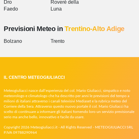
Dro
Roverè della
Faedo
Luna
Previsioni Meteo in
Trentino-Alto Adige
Bolzano
Trento
IL CENTRO METEOGIULIACCI
Meteogiuliacci nasce dall’esperienza del col. Mario Giuliacci, simpatico e noto
meteorologo e climatologo che ha descritto per anni le previsioni del tempo a
milioni di italiani attraverso i canali televisivi Mediaset e la rubrica meteo del
Corriere della Sera. Attraverso questo nuovo portale il col. Mario Giuliacci ha
scelto di continuare a informare gli italiani fornendo loro un servizio previsionale
serio ma anche bello, innovativo e facile da usare.
Copyright 2026 Meteogiuliacci.it - All Rights Reserved - METEOGIULIACCI SRL
P.IVA 09788290964