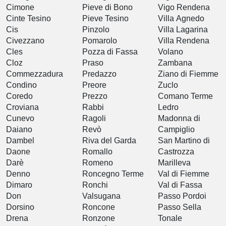
Cimone
Pieve di Bono
Vigo Rendena
Cinte Tesino
Pieve Tesino
Villa Agnedo
Cis
Pinzolo
Villa Lagarina
Civezzano
Pomarolo
Villa Rendena
Cles
Pozza di Fassa
Volano
Cloz
Praso
Zambana
Commezzadura
Predazzo
Ziano di Fiemme
Condino
Preore
Zuclo
Coredo
Prezzo
Comano Terme
Croviana
Rabbi
Ledro
Cunevo
Ragoli
Madonna di
Daiano
Revò
Campiglio
Dambel
Riva del Garda
San Martino di
Daone
Romallo
Castrozza
Darè
Romeno
Marilleva
Denno
Roncegno Terme
Val di Fiemme
Dimaro
Ronchi
Val di Fassa
Don
Valsugana
Passo Pordoi
Dorsino
Roncone
Passo Sella
Drena
Ronzone
Tonale