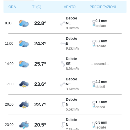
ORA
T° (C)
VENTO
PRECIPITAZIONI
Debole
0.1 mm
22.8°
8.00
NE
isolate
9.0km/h
Debole
0.2 mm
24.3°
11.00
E
isolate
9.2km/h
Debole
25.7°
14.00
SE
-- assenti --
8.9km/h
Debole
4.4 mm
23.6°
17.00
NE
deboli
3.6km/h
Debole
1.3 mm
22.7°
20.00
N
deboli
5.5km/h
Debole
0.5 mm
20.5°
23.00
N
isolate
7.3km/h