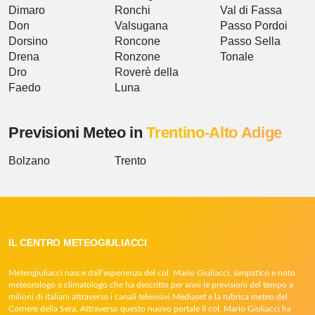
Dimaro
Ronchi
Val di Fassa
Don
Valsugana
Passo Pordoi
Dorsino
Roncone
Passo Sella
Drena
Ronzone
Tonale
Dro
Roverè della
Faedo
Luna
Previsioni Meteo in
Trentino-Alto Adige
Bolzano
Trento
IL CENTRO METEOGIULIACCI
Meteogiuliacci nasce dall’esperienza del col. Mario Giuliacci, simpatico e noto
meteorologo e climatologo che ha descritto per anni le previsioni del tempo a
milioni di italiani attraverso i canali televisivi Mediaset e la rubrica meteo del
Corriere della Sera. Attraverso questo nuovo portale il col. Mario Giuliacci ha