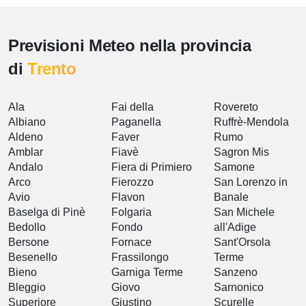
Previsioni Meteo nella provincia
di
Trento
Ala
Fai della
Rovereto
Albiano
Paganella
Ruffrè-Mendola
Aldeno
Faver
Rumo
Amblar
Fiavè
Sagron Mis
Andalo
Fiera di Primiero
Samone
Arco
Fierozzo
San Lorenzo in
Avio
Flavon
Banale
Baselga di Pinè
Folgaria
San Michele
Bedollo
Fondo
all'Adige
Bersone
Fornace
Sant'Orsola
Besenello
Frassilongo
Terme
Bieno
Garniga Terme
Sanzeno
Bleggio
Giovo
Sarnonico
Superiore
Giustino
Scurelle