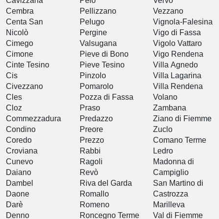
Cavizzana
Peio
Vervò
Cembra
Pellizzano
Vezzano
Centa San
Pelugo
Vignola-Falesina
Nicolò
Pergine
Vigo di Fassa
Cimego
Valsugana
Vigolo Vattaro
Cimone
Pieve di Bono
Vigo Rendena
Cinte Tesino
Pieve Tesino
Villa Agnedo
Cis
Pinzolo
Villa Lagarina
Civezzano
Pomarolo
Villa Rendena
Cles
Pozza di Fassa
Volano
Cloz
Praso
Zambana
Commezzadura
Predazzo
Ziano di Fiemme
Condino
Preore
Zuclo
Coredo
Prezzo
Comano Terme
Croviana
Rabbi
Ledro
Cunevo
Ragoli
Madonna di
Daiano
Revò
Campiglio
Dambel
Riva del Garda
San Martino di
Daone
Romallo
Castrozza
Darè
Romeno
Marilleva
Denno
Roncegno Terme
Val di Fiemme