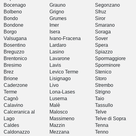
Bocenago
Grauno
Segonzano
Bolbeno
Grigno
Sfruz
Bondo
Grumes
Siror
Bondone
Imer
Smarano
Borgo
Isera
Soraga
Valsugana
Ivano-Fracena
Sover
Bosentino
Lardaro
Spera
Breguzzo
Lasino
Spiazzo
Brentonico
Lavarone
Spormaggiore
Bresimo
Lavis
Sporminore
Brez
Levico Terme
Stenico
Brione
Lisignago
Storo
Caderzone
Livo
Strembo
Terme
Lona-Lases
Strigno
Cagnò
Luserna
Taio
Calavino
Malè
Tassullo
Calceranica al
Malosco
Telve
Lago
Massimeno
Telve di Sopra
Caldes
Mazzin
Tenna
Caldonazzo
Mezzana
Tenno