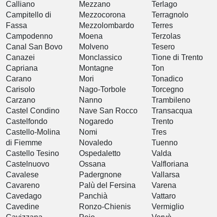
Calliano
Mezzano
Terlago
Campitello di
Mezzocorona
Terragnolo
Fassa
Mezzolombardo
Terres
Campodenno
Moena
Terzolas
Canal San Bovo
Molveno
Tesero
Canazei
Monclassico
Tione di Trento
Capriana
Montagne
Ton
Carano
Mori
Tonadico
Carisolo
Nago-Torbole
Torcegno
Carzano
Nanno
Trambileno
Castel Condino
Nave San Rocco
Transacqua
Castelfondo
Nogaredo
Trento
Castello-Molina
Nomi
Tres
di Fiemme
Novaledo
Tuenno
Castello Tesino
Ospedaletto
Valda
Castelnuovo
Ossana
Valfloriana
Cavalese
Padergnone
Vallarsa
Cavareno
Palù del Fersina
Varena
Cavedago
Panchià
Vattaro
Cavedine
Ronzo-Chienis
Vermiglio