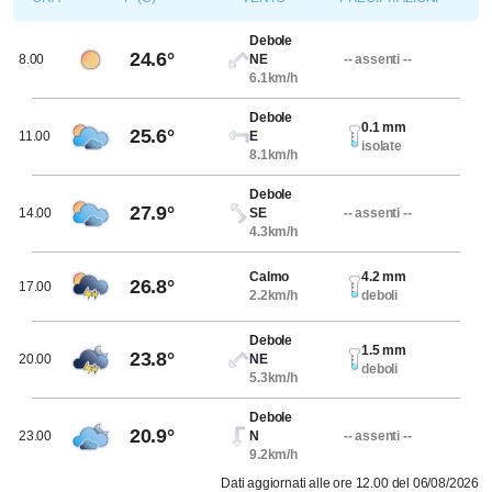
Debole
24.6°
8.00
NE
-- assenti --
6.1km/h
Debole
0.1 mm
25.6°
11.00
E
isolate
8.1km/h
Debole
27.9°
14.00
SE
-- assenti --
4.3km/h
Calmo
4.2 mm
26.8°
17.00
2.2km/h
deboli
Debole
1.5 mm
23.8°
20.00
NE
deboli
5.3km/h
Debole
20.9°
23.00
N
-- assenti --
9.2km/h
Dati aggiornati alle ore 12.00 del 06/08/2026