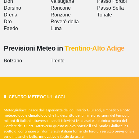
Don
Valsugana
Passo Pordoi
Dorsino
Roncone
Passo Sella
Drena
Ronzone
Tonale
Dro
Roverè della
Faedo
Luna
Previsioni Meteo in
Trentino-Alto Adige
Bolzano
Trento
IL CENTRO METEOGIULIACCI
Meteogiuliacci nasce dall’esperienza del col. Mario Giuliacci, simpatico e noto
meteorologo e climatologo che ha descritto per anni le previsioni del tempo a
milioni di italiani attraverso i canali televisivi Mediaset e la rubrica meteo del
Corriere della Sera. Attraverso questo nuovo portale il col. Mario Giuliacci ha
scelto di continuare a informare gli italiani fornendo loro un servizio previsionale
serio ma anche bello, innovativo e facile da usare.