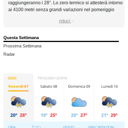
raggiungeranno i 28°. Lo zero termico si attesterà intorno
ai 4100 metri senza grandi variazioni nel pomeriggio
riduci
Questa Settimana
Prossima Settimana
Radar
OGGI
PROSSIMI GIORNI
Venerdì 07
Sabato 08
Domenica 09
Lunedì 10
20°
28°
19°
25°
20°
27°
21°
29°
ORA
T° (C)
VENTO
PRECIPITAZIONI