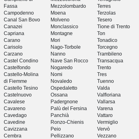
Fassa
Mezzolombardo
Terres
Campodenno
Moena
Terzolas
Canal San Bovo
Molveno
Tesero
Canazei
Monclassico
Tione di Trento
Capriana
Montagne
Ton
Carano
Mori
Tonadico
Carisolo
Nago-Torbole
Torcegno
Carzano
Nanno
Trambileno
Castel Condino
Nave San Rocco
Transacqua
Castelfondo
Nogaredo
Trento
Castello-Molina
Nomi
Tres
di Fiemme
Novaledo
Tuenno
Castello Tesino
Ospedaletto
Valda
Castelnuovo
Ossana
Valfloriana
Cavalese
Padergnone
Vallarsa
Cavareno
Palù del Fersina
Varena
Cavedago
Panchià
Vattaro
Cavedine
Ronzo-Chienis
Vermiglio
Cavizzana
Peio
Vervò
Cembra
Pellizzano
Vezzano