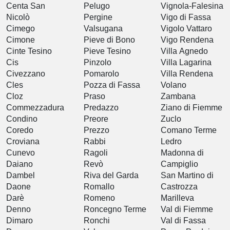
Centa San
Pelugo
Vignola-Falesina
Nicolò
Pergine
Vigo di Fassa
Cimego
Valsugana
Vigolo Vattaro
Cimone
Pieve di Bono
Vigo Rendena
Cinte Tesino
Pieve Tesino
Villa Agnedo
Cis
Pinzolo
Villa Lagarina
Civezzano
Pomarolo
Villa Rendena
Cles
Pozza di Fassa
Volano
Cloz
Praso
Zambana
Commezzadura
Predazzo
Ziano di Fiemme
Condino
Preore
Zuclo
Coredo
Prezzo
Comano Terme
Croviana
Rabbi
Ledro
Cunevo
Ragoli
Madonna di
Daiano
Revò
Campiglio
Dambel
Riva del Garda
San Martino di
Daone
Romallo
Castrozza
Darè
Romeno
Marilleva
Denno
Roncegno Terme
Val di Fiemme
Dimaro
Ronchi
Val di Fassa