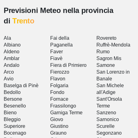
Previsioni Meteo nella provincia
di
Trento
Ala
Fai della
Rovereto
Albiano
Paganella
Ruffrè-Mendola
Aldeno
Faver
Rumo
Amblar
Fiavè
Sagron Mis
Andalo
Fiera di Primiero
Samone
Arco
Fierozzo
San Lorenzo in
Avio
Flavon
Banale
Baselga di Pinè
Folgaria
San Michele
Bedollo
Fondo
all'Adige
Bersone
Fornace
Sant'Orsola
Besenello
Frassilongo
Terme
Bieno
Garniga Terme
Sanzeno
Bleggio
Giovo
Sarnonico
Superiore
Giustino
Scurelle
Bocenago
Grauno
Segonzano