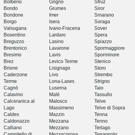
Bolbeno
Grigno
Sfruz
Bondo
Grumes
Siror
Bondone
Imer
Smarano
Borgo
Isera
Soraga
Valsugana
Ivano-Fracena
Sover
Bosentino
Lardaro
Spera
Breguzzo
Lasino
Spiazzo
Brentonico
Lavarone
Spormaggiore
Bresimo
Lavis
Sporminore
Brez
Levico Terme
Stenico
Brione
Lisignago
Storo
Caderzone
Livo
Strembo
Terme
Lona-Lases
Strigno
Cagnò
Luserna
Taio
Calavino
Malè
Tassullo
Calceranica al
Malosco
Telve
Lago
Massimeno
Telve di Sopra
Caldes
Mazzin
Tenna
Caldonazzo
Mezzana
Tenno
Calliano
Mezzano
Terlago
Campitello di
Mezzocorona
Terragnolo